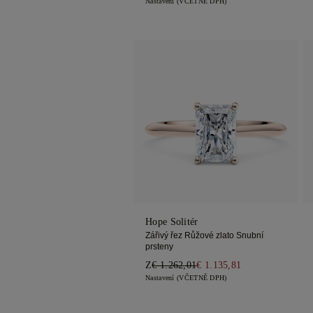
Nastavení (VČETNĚ DPH)
Hope Solitér
Zářivý řez Růžové zlato Snubní
prsteny
Z
€ 1.262,01
€ 1.135,81
Nastavení (VČETNĚ DPH)