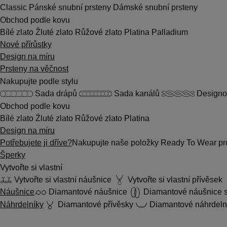
Classic
Pánské snubní prsteny
Dámské snubní prsteny
Obchod podle kovu
Bílé zlato
Žluté zlato
Růžové zlato
Platina
Palladium
Nové přírůstky
Design na míru
Prsteny na věčnost
Nakupujte podle stylu
Sada drápů
Sada kanálů
Designo
Obchod podle kovu
Bílé zlato
Žluté zlato
Růžové zlato
Platina
Design na míru
Potřebujete ji dříve?
Nakupujte naše položky Ready To Wear pro
Šperky
Vytvořte si vlastní
Vytvořte si vlastní náušnice
Vytvořte si vlastní přívěsek
Náušnice
Diamantové náušnice
Diamantové náušnice s
Náhrdelníky
Diamantové přívěsky
Diamantové náhrdeln