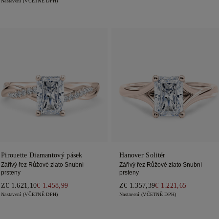
Nastavení (VČETNĚ DPH)
Pirouette Diamantový pásek
Hanover Solitér
Zářivý řez Růžové zlato Snubní
Zářivý řez Růžové zlato Snubní
prsteny
prsteny
Z
€ 1.621,10
€ 1.458,99
Z
€ 1.357,39
€ 1.221,65
Nastavení (VČETNĚ DPH)
Nastavení (VČETNĚ DPH)