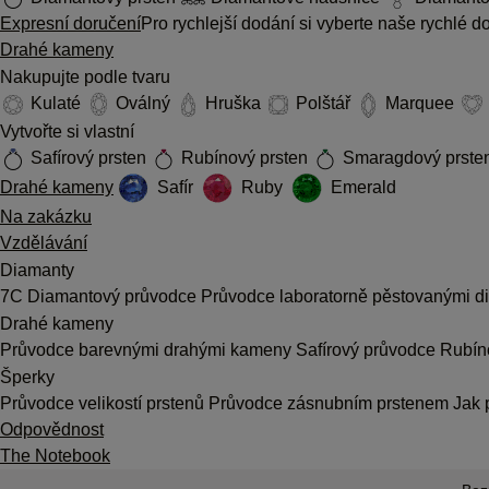
Expresní doručení
Pro rychlejší dodání si vyberte naše rychlé 
Drahé kameny
Nakupujte podle tvaru
Kulaté
Oválný
Hruška
Polštář
Marquee
Vytvořte si vlastní
Safírový prsten
Rubínový prsten
Smaragdový prste
Drahé kameny
Safír
Ruby
Emerald
Na zakázku
Vzdělávání
Diamanty
7C
Diamantový průvodce
Průvodce laboratorně pěstovanými 
Drahé kameny
Průvodce barevnými drahými kameny
Safírový průvodce
Rubín
Šperky
Průvodce velikostí prstenů
Průvodce zásnubním prstenem
Jak 
Odpovědnost
The Notebook