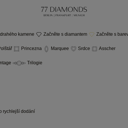
 drahého kamene
Začněte s diamantem
Začněte s bar
olštář
Princezna
Marquee
Srdce
Asscher
ntage
Trilogie
 rychlejší dodání