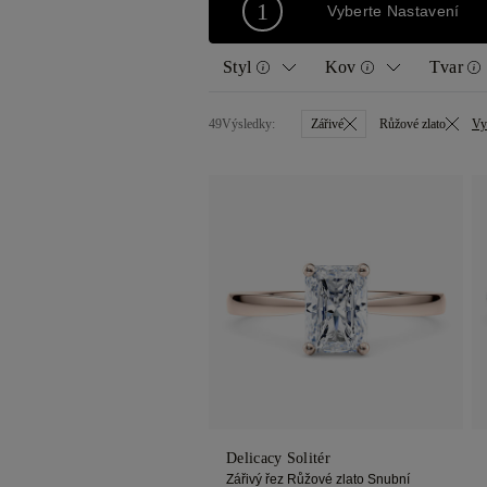
1
Vyberte Nastavení
Styl
Kov
Tvar
49
Výsledky:
Zářivé
Růžové zlato
Vy
Všechny
Žluté zlato
Kulat
Solitér
Bílé zlato
Polšt
Vintage
Růžové zlato
Hruš
Diamantový pásek
Platina
Srdc
Halo
Assc
Trilogie
Delicacy Solitér
Zářivý řez Růžové zlato Snubní