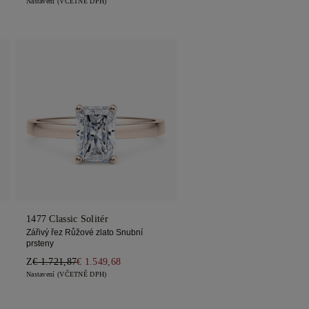
Nastavení (VČETNĚ DPH)
1477 Classic Solitér
Zářivý řez Růžové zlato Snubní
prsteny
Z
€ 1.721,87
€ 1.549,68
Nastavení (VČETNĚ DPH)