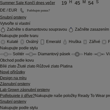
H
M
S
19
45
54
Summer Sale Končí dnes večer
DE / EUR
Potřebujete pomoc?
Snubní prsteny
Vytvořte si vlastní
Začněte s diamantovou soupravou
Začněte zasazením
Nakupujte podle tvaru
Kulaté
Oválný
Emerald
Hruška
Zářivé
P
Nakupujte podle stylu
Solitér
Diamantový pásek
Halo
Vi
Obchod podle kovu
Bílé zlato
Žluté zlato
Růžové zlato
Platina
Nové přírůstky
Design na míru
Zásnubní prsteny
Lab Grown zásnubní prsteny
Potřebujete ji dříve?
Nakupujte naše položky Ready To Wear pro
Snubní prsteny
Nakupujte podle stylu