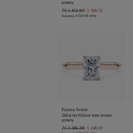
prsteny
Z
€ 1.453,91
€ 1.308,52
Nastavení (VČETNĚ DPH)
Paloma Solitér
Zářivý řez Růžové zlato Snubní
prsteny
Z
€ 1.386,70
€ 1.248,03