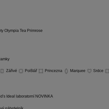
ety
Olympia
Tea
Primrose
ramky
Zářivé
Polštář
Princezna
Marquee
Srdce
d's Ideal laboratorní
NOVINKA
ý náhrdelník