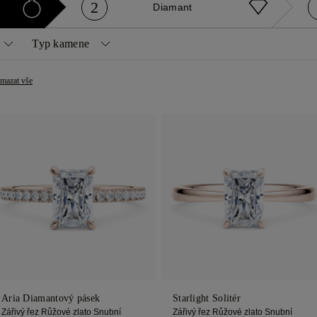
2
Diamant
Typ kamene
Diamanty
Drahé kameny
mazat vše
é
Princezna
Přírodní
Safír
ář
Oválný
Přírodní žlutá
Ruby
ka
Emerald
Laboratorně pěstované
Emerald
e
Zářivé
her
Marquee
Aria Diamantový pásek
Starlight Solitér
Zářivý řez Růžové zlato Snubní
Zářivý řez Růžové zlato Snubní