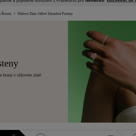
Dozvědět se 
platné a pojištěné doručení z Frankfurtu pro
Německo
m Řezem
Růžové Zlato Zářivé Zásnubní Prsteny
steny
t brusu v růžovém zlatě