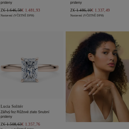
prsteny
prsteny
Z
€ 1.646,58
€ 1.481,93
Z
€ 1.486,10
€ 1.337,49
Nastavení (VČETNĚ DPH)
Nastavení (VČETNĚ DPH)
Lucia Solitér
Zářivý řez Růžové zlato Snubní
prsteny
Z
€ 1.508,63
€ 1.357,76