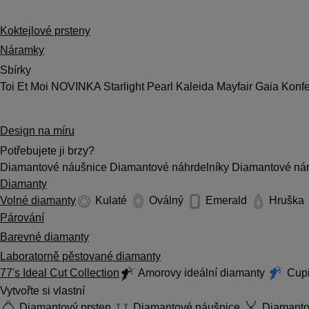
Koktejlové prsteny
Náramky
Sbírky
Toi Et Moi
NOVINKA
Starlight
Pearl
Kaleida
Mayfair
Gaia
Konf
Design na míru
Potřebujete ji brzy?
Diamantové náušnice
Diamantové náhrdelníky
Diamantové ná
Diamanty
Volné diamanty
Kulaté
Oválný
Emerald
Hruška
Párování
Barevné diamanty
Laboratorně pěstované diamanty
77's Ideal Cut Collection
Amorovy ideální diamanty
Cupi
Vytvořte si vlastní
Diamantový prsten
Diamantové náušnice
Diamantov