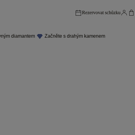
Rezervovat schůzku
evným diamantem
Začněte s drahým kamenem