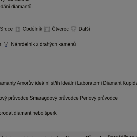
dodání diamantů.
Srdce
Obdélník
Čtverec
Další
n
Náhrdelník z drahých kamenů
diamanty
Amorův ideální střih
Ideální Laboratorní Diamant Kupid
ový průvodce
Smaragdový průvodce
Perlový průvodce
prodat diamant nebo šperk