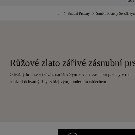
Bez
...
Snubní Prsteny
Snubní Prsteny Se Zářivý
Růžové zlato zářivé zásnubní pr
Odvážný brus se setkává s narůžovělým kovem: zásnubní prsteny v radian
nabízejí úchvatný třpyt s hřejivým, moderním nádechem.