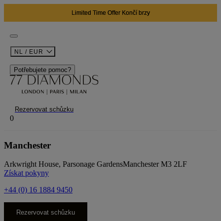
02
04
27
D
H
M
NL / EUR
Potřebujete pomoc?
Rezervovat schůzku
0
Manchester
Arkwright House, Parsonage Gardens
Manchester M3 2LF
Získat pokyny
+44 (0) 16 1884 9450
Rezervovat schůzku