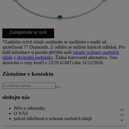
Zaregistrujte se nyní
*Zadáním svých údajů souhlasíte se zasíláním e-mailů od
společnosti 77 Diamonds. Z odběru se můžete kdykoli odhlásit. Pro
další informace si prosím přečtěte naše
zásady ochrany osobních
údajů
a
obchodní podmínky
. Žádná hotovostní alternativa. Toto
slosování o ceny končí v 23:59 (GMT) dne 31/12/2026.
Zůstaňme v kontaktu
sledujte nás
Péče o zákazníky
O NÁS
Kontaktujte nás
právní záležitosti a ochrana osobních údajů
Náš Příběh
Rezervovat schůzku
Zásady ochrany osobních údajů