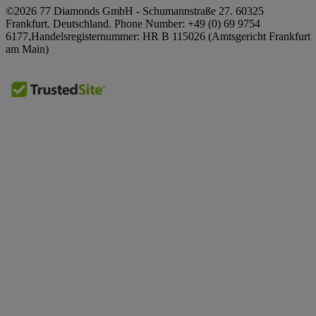
Naše Výstavní Prostory
©2026 77 Diamonds GmbH -
Schumannstraße 27. 60325
Nejčastější dotazy
Zásady používání souborů cookie
Frankfurt. Deutschland.
Phone Number:
+49 (0) 69 9754
Naše Sliby
Dodání a vrácení zboží
6177,
Handelsregisternummer: HR B 115026 (Amtsgericht Frankfurt
Podmínky a pravidla
Odpovědné Získávání Zdrojů
am Main)
Podmínky financování
Impressum
Tisk
Daňová a celní kalkulačka
Ocenění
Finanční kalkulačka
Zkušenosti
Speciální nabídky
Kariéra
The Notebook