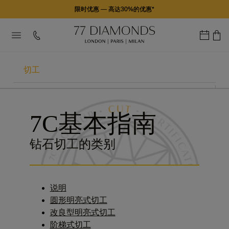
限时优惠
—
高达30%的优惠*
切工
“7C指南”
7C基本指南
克拉
钻石切工的类别
颜色
净度
说明
认证
圆形明亮式切工
改良型明亮式切工
透视
阶梯式切工