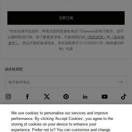
立即订阅
*您在此填写信息时，即表示您同意接收来自77Diamonds的电子邮件。您可
以随时取消订阅。欲了解更多详情，可参阅我们的
《隐私政策》
和
《条款和
条件》
。奖品不能折换成现金。本次抽奖将于31/12/202623:59（格林威治时
间）结束
保持联系吧
客户服务
We use cookies to personalise our services and improve
performance. By clicking 'Accept Cookies', you agree to the
联系我们
关于我们
storing of cookies on your device to enhance your
experience. Prefer not to? You can customise and change
预约面谈