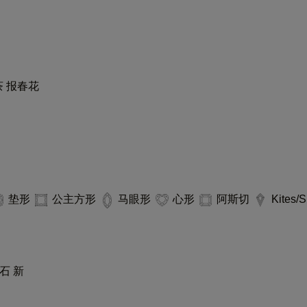
茶
报春花
垫形
公主方形
马眼形
心形
阿斯切
Kites/S
育钻石
新