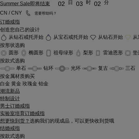
日
时
分
02
03
02
Summer Sale即将结束
CN / CNY
需要帮助吗？
订婚戒指
创造您自己的设计
从钻石戒托开始
从宝石戒托开始
从钻石开始
从
按形状选购
圆形
椭圆形
祖母绿形
梨形
雷迪恩形
垫
按款式选购
单石
钻环
光环
复古
三石
按金属材质购买
白金
黄金
玫瑰金
铂金
潮流新品
特制设计
男士订婚戒指
实验室培育订婚戒指
想更快到货？
选购我们的现成品，可以更快收到货哦
结婚戒指
按款式选购