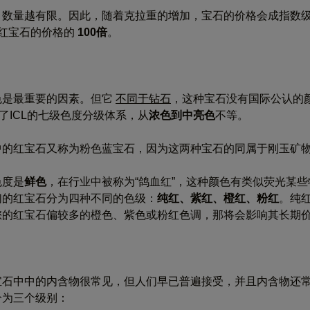
，数量越有限。因此，随着克拉重的增加，宝石的价格会成指数级
红宝石的价格的
100倍
。
色是最重要的因素。但它
不同于钻石
，这种宝石没有国际公认的
采用了ICL的七级色度分级体系，从
浓色到中亮色
不等。
中的红宝石又称为粉色蓝宝石，因为这两种宝石的同属于刚玉矿
色度是
鲜色
，在行业中被称为“鸽血红”，这种颜色有类似荧光某
们的红宝石分为四种不同的色级：
纯红、紫红、橙红、粉红
。纯
您的红宝石偏较多的橙色、紫色或粉红色调，那将会影响其长期
宝石中中的内含物很常见，但人们早已普遍接受，并且内含物还
分为三个级别：