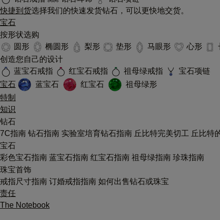
快捷到货
选择我们的快速发货钻石，可以更快地交货。
宝石
按形状选购
圆形
椭圆形
梨形
垫形
马眼形
心形
创造您自己的设计
蓝宝石戒指
红宝石戒指
祖母绿戒指
宝石项链
宝石
蓝宝石
红宝石
祖母绿形
特制
知识
钻石
7C指南
钻石指南
实验室培育钻石指南
丘比特完美切工
丘比特
宝石
彩色宝石指南
蓝宝石指南
红宝石指南
祖母绿指南
珍珠指南
珠宝首饰
戒指尺寸指南
订婚戒指指南
如何出售钻石或珠宝
责任
The Notebook