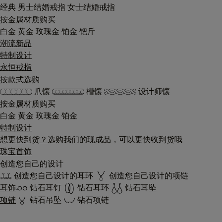
经典
男士结婚戒指
女士结婚戒指
按金属材质购买
白金
黄金
玫瑰金
铂金
钯斤
潮流新品
特制设计
永恒戒指
按款式选购
爪镶
槽镶
设计师镶
按金属材质购买
白金
黄金
玫瑰金
铂金
特制设计
想更快到货？
选购我们的现成品，可以更快收到货哦
珠宝首饰
创造您自己的设计
创造您自己设计的耳环
创造您自己设计的项链
耳饰
钻石耳钉
钻石耳环
钻石耳坠
项链
钻石吊坠
钻石项链