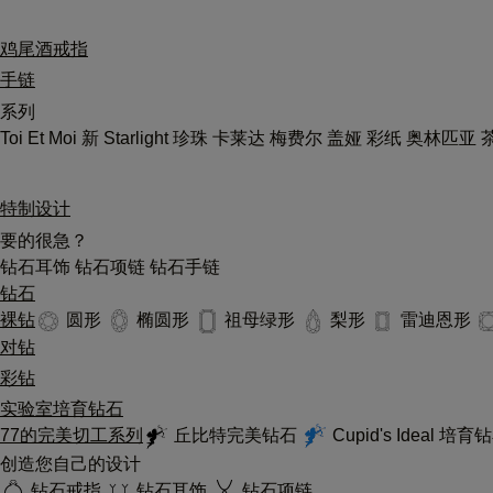
鸡尾酒戒指
手链
系列
Toi Et Moi
新
Starlight
珍珠
卡莱达
梅费尔
盖娅
彩纸
奥林匹亚
特制设计
要的很急？
钻石耳饰
钻石项链
钻石手链
钻石
裸钻
圆形
椭圆形
祖母绿形
梨形
雷迪恩形
对钻
彩钻
实验室培育钻石
77的完美切工系列
丘比特完美钻石
Cupid's Ideal 培
创造您自己的设计
钻石戒指
钻石耳饰
钻石项链