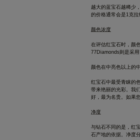
越大的蓝宝石越稀少
的价格通常会是1克拉
颜色浓度
在评估红宝石时，颜
77Diamonds则是
颜色在中亮色以上的
红宝石中最受青睐的
带来艳丽的光彩。我
好，最为名贵。如果
净度
与钻石不同的是，红
石产地的依据。净度