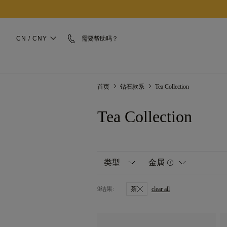
CN / CNY
需要帮助吗？
首页
钻石款系
Tea Collection
Tea Collection
类型
金属
9
结果:
茶
clear all
全部
黄金
鸡尾酒戒指
白金
奥林匹亚
玫瑰金