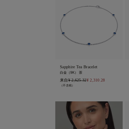
Mayfair Collection
铂金
Kaleida Collection
Pearl Collection
星光系列
Toi et Moi Collection
钻石手链
Sapphire Tea Bracelet
茶香
白金（9K） 茶
报春花
来自
¥ 2,625.32
¥ 2,310.28
（不含税）
伊甸园
舞曲
五彩纸
Gaia