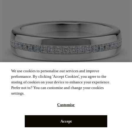
We use cookies to personalise our services and improve
performance. By clicking 'Accept Cookies', you agree to the
storing of cookies on your device to enhance your experience.
Prefer not to? You can customise and change your cookies
settings.
Customise
Zeus 男士镶钻
白金（9K） 结婚戒指
Accept
来自
¥ 15,816.95
¥ 13,918.92