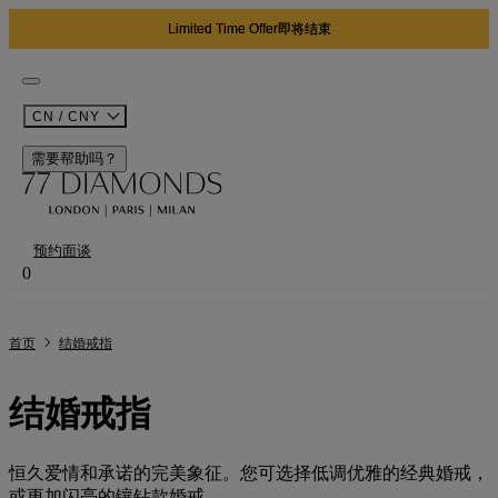
02
10
02
日
时
分
CN / CNY
需要帮助吗？
预约面谈
0
首页
结婚戒指
结婚戒指
恒久爱情和承诺的完美象征。您可选择低调优雅的经典婚戒，
或更加闪亮的镶钻款婚戒。