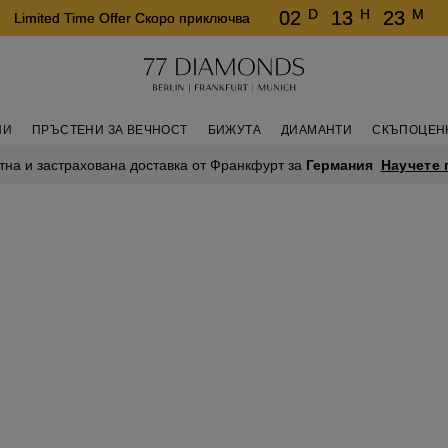
D
H
M
02
13
23
Limited Time Offer Скоро приключва
НИ
ПРЪСТЕНИ ЗА ВЕЧНОСТ
БИЖУТА
ДИАМАНТИ
СКЪПОЦЕН
Научете 
тна и застрахована доставка от Франкфурт за
Германия