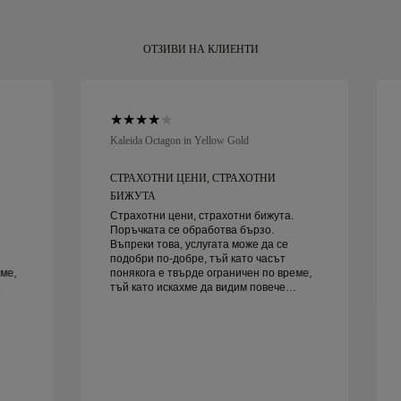
рамките на 30 
ОТЗИВИ НА КЛИЕНТИ
Kaleida Octagon in Yellow Gold
СТРАХОТНИ ЦЕНИ, СТРАХОТНИ
БИЖУТА
Страхотни цени, страхотни бижута.
Поръчката се обработва бързо.
Въпреки това, услугата може да се
подобри по-добре, тъй като часът
ме,
понякога е твърде ограничен по време,
тъй като искахме да видим повече
руг
проби, но трябва да резервираме друг
ден. Общо взето добро преживяване,
качествени бижута. Жена ми е
щастлива.