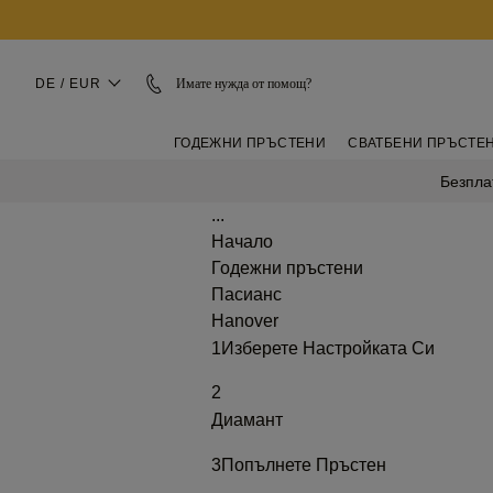
DE / EUR
Имате нужда от помощ?
ГОДЕЖНИ ПРЪСТЕНИ
СВАТБЕНИ ПРЪСТЕ
Безпла
...
Начало
Годежни пръстени
Пасианс
Hanover
1
Изберете Настройката Си
2
Диамант
3
Попълнете Пръстен