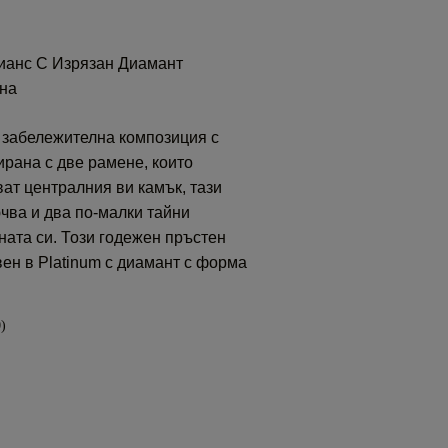
ианс С Изрязан Диамант
на
 забележителна композиция с
ирана с две рамене, които
ват централния ви камък, тази
чва и два по-малки тайни
ната си. Този годежен пръстен
вен в Platinum с диамант с форма
)