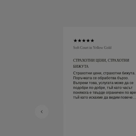
low Gold
Soft Court in Yellow Gold
БСЛУЖВАНЕ НА
СТРАХОТНИ ЦЕНИ, СТРАХОТНИ
ВЕРОЯТНО...
БИЖУТА
ване на клиенти и
Страхотни цени, страхотни бижута.
с сигурна доставка!
Поръчката се обработва бързо.
Въпреки това, услугата може да се
подобри по-добре, тъй като часът
понякога е твърде ограничен по вре
тъй като искахме да видим повече
проби, но трябва да резервираме д
ден. Общо взето добро преживяване,
качествени бижута. Жена ми е
щастлива.