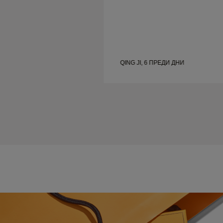
С
QING JI, 6 ПРЕДИ ДНИ