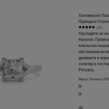
Хановерски Пас
Принцеса Плати
(31)
Насладете се на
Hanover. Проект
елегантно показ
обстановка вклю
диаманта в коро
солитер е поста
Princess.
Метал:
Платина (950
9k
9k
18k