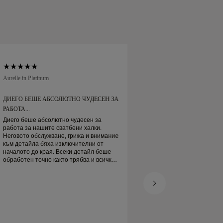
дни.
Aurelle in Platinum
Soft Court in Platinum
ДИЕГО БЕШЕ АБСОЛЮТНО ЧУДЕСЕН ЗА
ДИЕГО БЕШЕ АБС
РАБОТА...
РАБОТА...
Диего беше абсолютно чудесен за
Диего беше абсолю
работа за нашите сватбени халки.
работа за нашите 
Неговото обслужване, грижа и внимание
Неговото обслужва
към детайла бяха изключителни от
към детайла бяха 
началото до края. Всеки детайл беше
началото до края.
обработен точно както трябва и всичко
обработен точно ка
беше готово навреме. Не можем да
беше готово навре
бъдем по-доволни от преживяването и
бъдем по-доволни 
силно го препоръчваме на всеки, който
силно го препоръчв
търси красиви, добре изработени
търси красиви, до
сватбени халки.
сватбени халки.