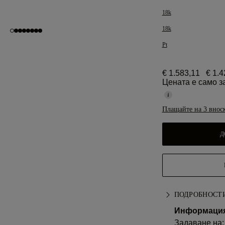
18k
18k
Pt
€ 1.583,11
€ 1.4
Цената е само з
Плащайте на 3 внос
Д
ПОДРОБНОСТИ
Информация 
Задаване на: