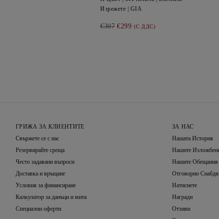
Изрежете |
GIA
€307
€299
(С ДДС)
ГРИЖА ЗА КЛИЕНТИТЕ
ЗА НАС
Свържете се с нас
Нашата История
Резервирайте среща
Нашите Изложбени
Често задавани въпроси
Нашите Обещания
Доставка и връщане
Отговорно Снабдя
Условия за финансиране
Натиснете
Калкулатор за данъци и мита
Награди
Специални оферти
Отзиви