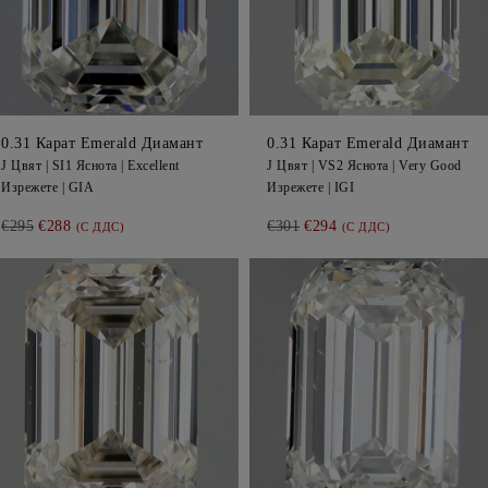
0.31
Карат Emerald
Диамант
0.31
Карат Emerald
Диамант
J
Цвят |
SI1
Яснота |
Excellent
J
Цвят |
VS2
Яснота |
Very Good
Изрежете |
GIA
Изрежете |
IGI
€295
€288
€301
€294
(С ДДС)
(С ДДС)