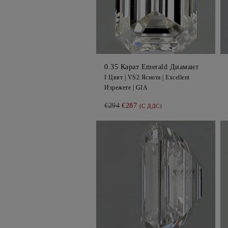
0.35
Карат Emerald
Диамант
I
Цвят |
VS2
Яснота |
Excellent
Изрежете |
GIA
€294
€287
(С ДДС)