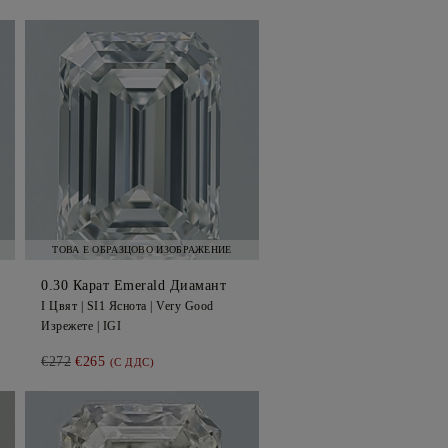
ТОВА Е ОБРАЗЦОВО ИЗОБРАЖЕНИЕ
0.30
Карат Emerald
Диамант
I
Цвят |
SI1
Яснота |
Very Good
Изрежете |
IGI
€272
€265
(С ДДС)