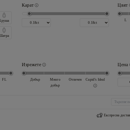
Карат
Цвят
L
Круша
Шатра
Изрежете
Цена
FL
Добър
Много
Отличен
Cupid's Ideal
добър
Експресна доста