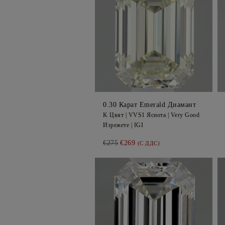
0.30
Карат Emerald
Диамант
K
Цвят |
VVS1
Яснота |
Very Good
Изрежете |
IGI
€275
€269
(С ДДС)