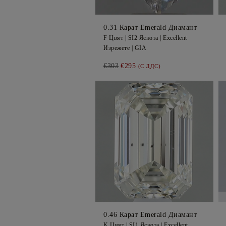
0.31
Карат Emerald
Диамант
F
Цвят |
SI2
Яснота |
Excellent
Изрежете |
GIA
€303
€295
(С ДДС)
0.46
Карат Emerald
Диамант
K
Цвят |
SI1
Яснота |
Excellent