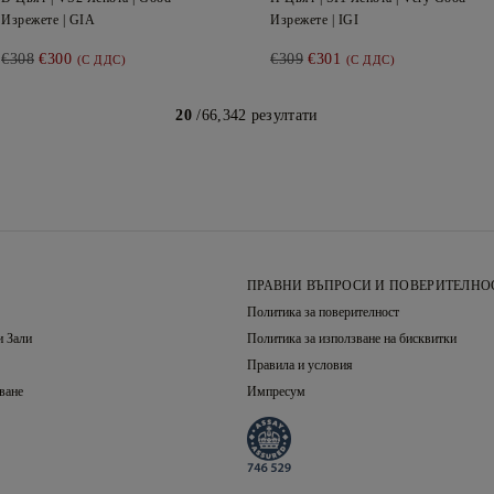
Изрежете |
GIA
Изрежете |
IGI
€308
€300
€309
€301
(С ДДС)
(С ДДС)
20
/66,342 резултати
ПРАВНИ ВЪПРОСИ И ПОВЕРИТЕЛНО
Политика за поверителност
 Зали
Политика за използване на бисквитки
Правила и условия
ване
Импресум