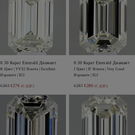
0.30
Карат Emerald
Диамант
0.30
Карат Emerald
Диамант
K
Цвят |
VVS2
Яснота |
Excellent
J
Цвят |
IF
Яснота |
Very Good
Изрежете |
IGI
Изрежете |
IGI
€283
€276
€287
€280
(С ДДС)
(С ДДС)