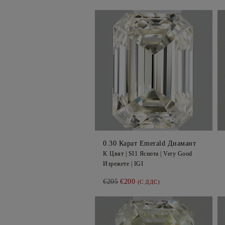
0.30
Карат Emerald
Диамант
K
Цвят |
SI1
Яснота |
Very Good
Изрежете |
IGI
€205
€200
(С ДДС)