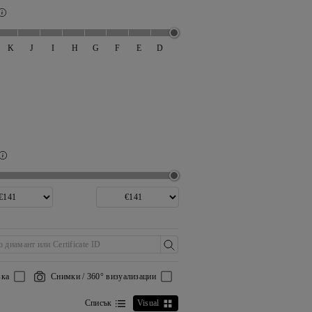
K
J
I
H
G
F
E
D
вка
Снимки / 360° визуализации
Списък
Visual