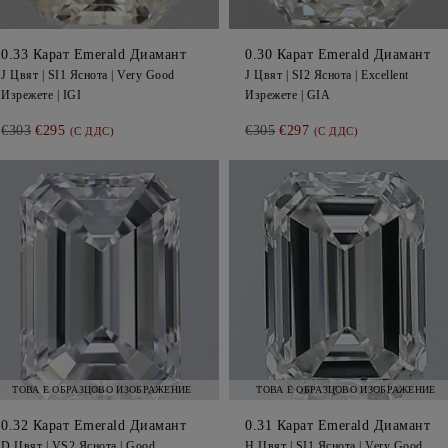
0.33
Карат Emerald
Диамант
0.30
Карат Emerald
Диамант
J
Цвят |
SI1
Яснота |
Very Good
J
Цвят |
SI2
Яснота |
Excellent
Изрежете |
IGI
Изрежете |
GIA
€303
€295
€305
€297
(С ДДС)
(С ДДС)
ТОВА Е ОБРАЗЦОВО ИЗОБРАЖЕНИЕ
ТОВА Е ОБРАЗЦОВО ИЗОБРАЖЕНИЕ
0.32
Карат Emerald
Диамант
0.31
Карат Emerald
Диамант
D
Цвят |
VS2
Яснота |
Good
H
Цвят |
SI1
Яснота |
Very Good