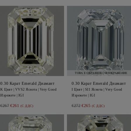
ТОВА Е ОБРАЗЦОВО ИЗОБРАЖЕНИЕ
0.30
Карат Emerald
Диамант
0.30
Карат Emerald
Диамант
K
Цвят |
VVS2
Яснота |
Very Good
I
Цвят |
SI1
Яснота |
Very Good
Изрежете |
IGI
Изрежете |
IGI
€267
€261
€272
€265
(С ДДС)
(С ДДС)