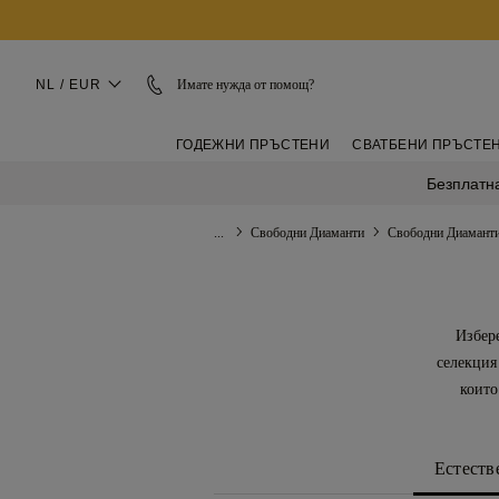
NL / EUR
Имате нужда от помощ?
ГОДЕЖНИ ПРЪСТЕНИ
СВАТБЕНИ ПРЪСТЕ
Безплатна
...
Свободни Диаманти
Свободни Диамант
Избере
селекция
които
Естеств