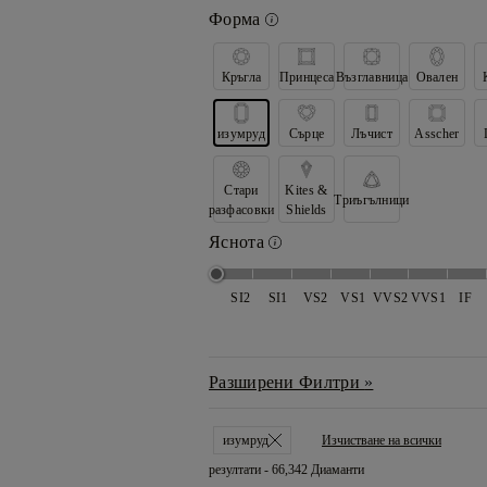
Форма
Кръгла
Принцеса
Възглавница
Овален
изумруд
Сърце
Лъчист
Asscher
Стари
Kites &
Триъгълници
разфасовки
Shields
Яснота
SI2
SI1
VS2
VS1
VVS2
VVS1
IF
Разширени Филтри
изумруд
Изчистване на всички
резултати -
66,342 Диаманти