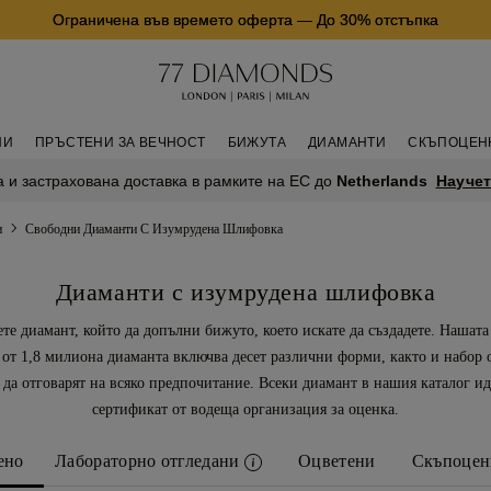
Ограничена във времето оферта
—
До 30% отстъпка
НИ
ПРЪСТЕНИ ЗА ВЕЧНОСТ
БИЖУТА
ДИАМАНТИ
СКЪПОЦЕН
Научет
 и застрахована доставка в рамките на ЕС до
Netherlands
и
Свободни Диаманти С Изумрудена Шлифовка
Диаманти с изумрудена шлифовка
те диамант, който да допълни бижуто, което искате да създадете. Нашата
 от 1,8 милиона диаманта включва десет различни форми, както и набор о
 да отговарят на всяко предпочитание. Всеки диамант в нашия каталог ид
сертификат от водеща организация за оценка.
ено
Лабораторно отгледани
Оцветени
Скъпоцен