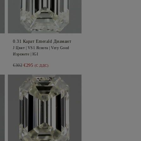
0.31
Карат Emerald
Диамант
J
Цвят |
VS1
Яснота |
Very Good
Изрежете |
IGI
€302
€295
(С ДДС)