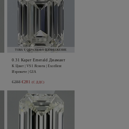
ТОВА Е ОБРАЗЦОВО ИЗОБРАЖЕНИЕ
0.31
Карат Emerald
Диамант
K
Цвят |
VS1
Яснота |
Excellent
Изрежете |
GIA
€288
€281
(С ДДС)