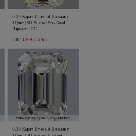
0.30
Карат Emerald
Диамант
J
Цвят |
SI1
Яснота |
Very Good
Изрежете |
IGI
€307
€299
(С ДДС)
ТОВА Е ОБРАЗЦОВО ИЗОБРАЖЕНИЕ
0.30
Карат Emerald
Диамант
J
Цвят |
SI1
Яснота |
Excellent