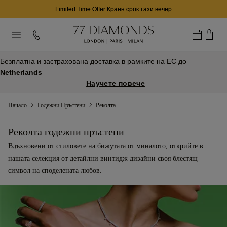
Limited Time Offer Краен срок тази вечер
Безплатна и застрахована доставка в рамките на ЕС до
Netherlands
Научете повече
Начало
Годежни Пръстени
Реколта
Реколта годежни пръстени
Вдъхновени от стиловете на бижутата от миналото, открийте в
нашата селекция от детайлни винтидж дизайни своя блестящ
символ на споделената любов.