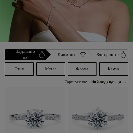
Задаване
Диамант
Завършете
на
Стил
Метал
Форма
Камък
Сортиране по: