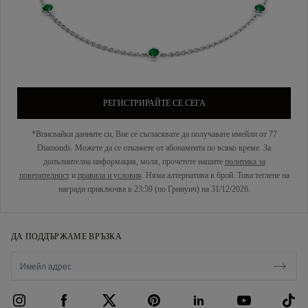
РЕГИСТРИРАЙТЕ СЕ СЕГА
*Вписвайки данните си, Вие се съгласявате да получавате имейли от 77
Diamonds. Можете да се откажете от абонамента по всяко време. За
допълнителна информация, моля, прочетете нашите
политика за
поверителност
и
правила и условия
. Няма алтернатива в брой. Това теглене на
награди приключва в 23:59 (по Гринуич) на 31/12/2026.
ДА ПОДДЪРЖАМЕ ВРЪЗКА