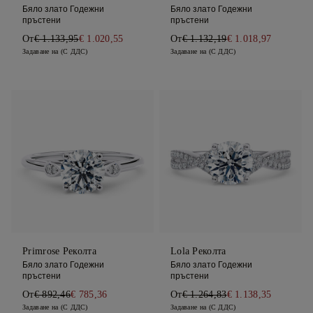
Бяло злато Годежни
Бяло злато Годежни
пръстени
пръстени
От
€ 1.133,95
€ 1.020,55
От
€ 1.132,19
€ 1.018,97
Задаване на (С ДДС)
Задаване на (С ДДС)
Primrose Реколта
Lola Реколта
Бяло злато Годежни
Бяло злато Годежни
пръстени
пръстени
От
€ 892,46
€ 785,36
От
€ 1.264,83
€ 1.138,35
Задаване на (С ДДС)
Задаване на (С ДДС)