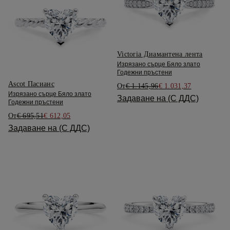
Victoria Диамантена лента
Изрязано сърце Бяло злато
Годежни пръстени
Ascot Пасианс
От
€ 1.145,96
€ 1.031,37
Изрязано сърце Бяло злато
Задаване на (С ДДС)
Годежни пръстени
От
€ 695,51
€ 612,05
Задаване на (С ДДС)