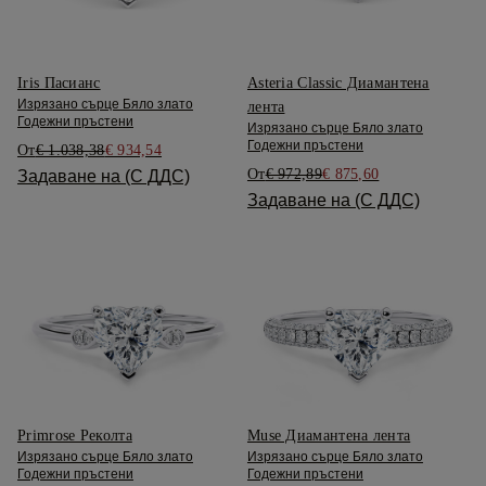
Iris Пасианс
Asteria Classic Диамантена
Изрязано сърце Бяло злато
лента
Годежни пръстени
Изрязано сърце Бяло злато
Годежни пръстени
От
€ 1.038,38
€ 934,54
От
€ 972,89
€ 875,60
Задаване на (С ДДС)
Задаване на (С ДДС)
Primrose Реколта
Muse Диамантена лента
Изрязано сърце Бяло злато
Изрязано сърце Бяло злато
Годежни пръстени
Годежни пръстени