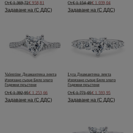
От
€ 1.369,72
€ 958,81
От
€ 1.154,49
€ 1.039,04
Задаване на (С ДДС)
Задаване на (С ДДС)
Valentine Диамантена лента
Lyra Диамантена лента
Изрязано сърце Бяло злато
Изрязано сърце Бяло злато
Годежни пръстени
Годежни пръстени
От
€ 1.392,95
€ 1.253,66
От
€ 1.771,05
€ 1.593,95
Задаване на (С ДДС)
Задаване на (С ДДС)