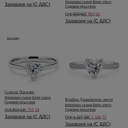
Изрязано сърце Бяло злато
Задаване на (С ДДС)
Годежни пръстени
От
€ 958,92
€ 863,03
Задаване на (С ДДС)
бестселър
Contour Пасианс
Изрязано сърце Бяло злато
Kindrea Диамантена лента
Годежни пръстени
Изрязано сърце Бяло злато
От
€ 813,11
€ 715,54
Годежни пръстени
Задаване на (С ДДС)
От
€ 1.227,50
€ 1.104,75
Задаване на (С ДДС)