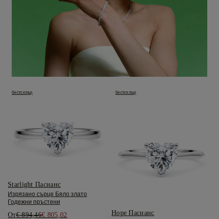
бестселър
бестселър
Starlight Пасианс
Изрязано сърце Бяло злато
Годежни пръстени
Hope Пасианс
От
€ 894,46
€ 805,02