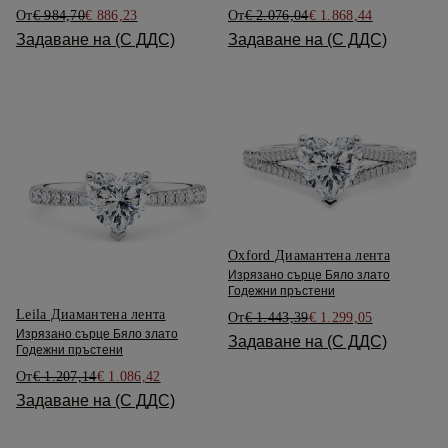
От
€ 984,70
€ 886,23
От
€ 2.076,04
€ 1.868,44
Задаване на (С ДДС)
Задаване на (С ДДС)
Oxford Диамантена лента
Изрязано сърце Бяло злато
Годежни пръстени
Leila Диамантена лента
От
€ 1.443,39
€ 1.299,05
Изрязано сърце Бяло злато
Задаване на (С ДДС)
Годежни пръстени
От
€ 1.207,14
€ 1.086,42
Задаване на (С ДДС)