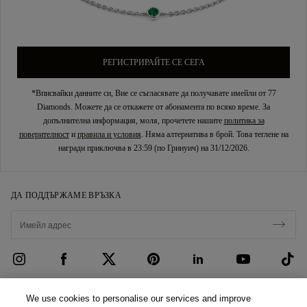
РЕГИСТРИРАЙТЕ СЕ СЕГА
*Вписвайки данните си, Вие се съгласявате да получавате имейли от 77
Diamonds. Можете да се откажете от абонамента по всяко време. За
допълнителна информация, моля, прочетете нашите
политика за
поверителност
и
правила и условия
. Няма алтернатива в брой. Това теглене на
награди приключва в 23:59 (по Гринуич) на 31/12/2026.
ДА ПОДДЪРЖАМЕ ВРЪЗКА
ГРИЖА ЗА КЛИЕНТИТЕ
We use cookies to personalise our services and improve