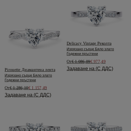
Delicacy Vintage Реколта
Изрязано сърце Бяло злато
Годежни пръстени
От
€ 1.086,09
€ 977,49
Задаване на (С ДДС)
Pirouette Диамантена лента
Изрязано сърце Бяло злато
Годежни пръстени
От
€ 1.286,10
€ 1.157,49
Задаване на (С ДДС)