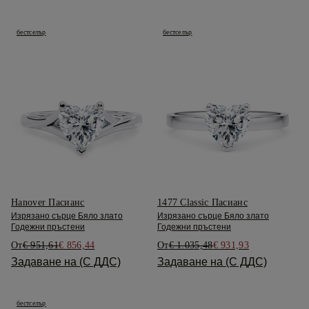
бестселър
бестселър
Hanover Пасианс
1477 Classic Пасианс
Изрязано сърце Бяло злато
Изрязано сърце Бяло злато
Годежни пръстени
Годежни пръстени
От
€ 951,61
€ 856,44
От
€ 1.035,48
€ 931,93
Задаване на (С ДДС)
Задаване на (С ДДС)
бестселър