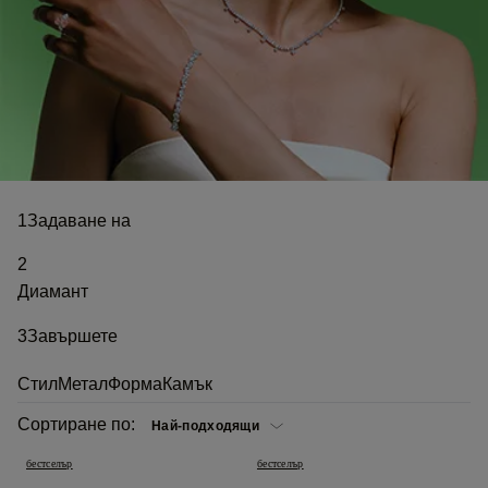
1
Задаване на
2
Диамант
3
Завършете
Стил
Метал
Форма
Камък
Сортиране по:
бестселър
бестселър