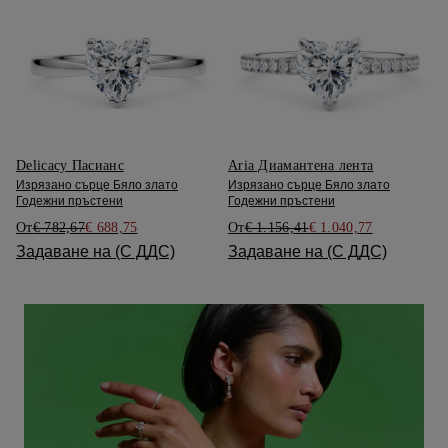
Delicacy Пасианс
Aria Диамантена лента
Изрязано сърце Бяло злато
Изрязано сърце Бяло злато
Годежни пръстени
Годежни пръстени
От
€ 782,67
€ 688,75
От
€ 1.156,41
€ 1.040,77
Задаване на (С ДДС)
Задаване на (С ДДС)