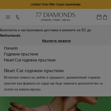
02
15
26
D
H
M
Безплатна и застрахована доставка в рамките на ЕС до
Netherlands
Научете повече
Начало
Годежни пръстени
Heart Cut годежни пръстени
Heart Cut годежни пръстени
Истински символ на любов и преданост, диамантеният годежен
пръстен във формата на сърце ще бъде завинаги доказателство за
силата на вашата връзка.