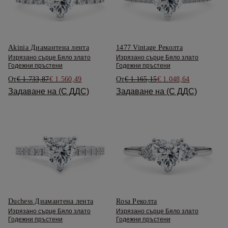
Akinia Диамантена лента
1477 Vintage Реколта
Изрязано сърце Бяло злато
Изрязано сърце Бяло злато
Годежни пръстени
Годежни пръстени
От
€ 1.733,87
€ 1.560,49
От
€ 1.165,15
€ 1.048,64
Задаване на (С ДДС)
Задаване на (С ДДС)
Duchess Диамантена лента
Rosa Реколта
Изрязано сърце Бяло злато
Изрязано сърце Бяло злато
Годежни пръстени
Годежни пръстени