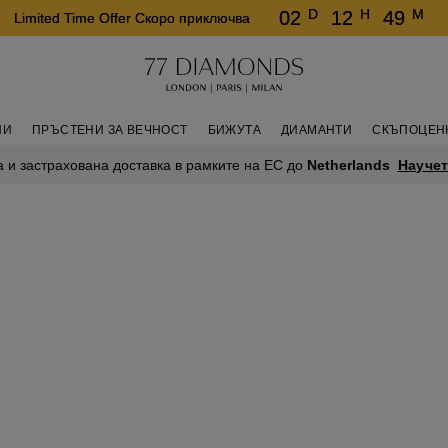
D
H
M
02
12
49
Limited Time Offer Скоро приключва
НИ
ПРЪСТЕНИ ЗА ВЕЧНОСТ
БИЖУТА
ДИАМАНТИ
СКЪПОЦЕН
Научет
 и застрахована доставка в рамките на ЕС до
Netherlands