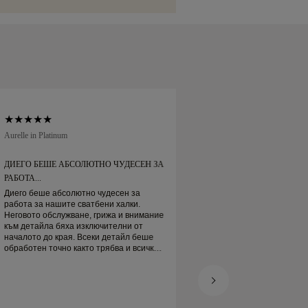
можете да я върнете или замените в
дни.
Aurelle in Platinum
Soft Court in Platinum
ДИЕГО БЕШЕ АБСОЛЮТНО ЧУДЕСЕН ЗА
ДИЕГО БЕШЕ АБС
РАБОТА...
РАБОТА...
Диего беше абсолютно чудесен за
Диего беше абсолю
работа за нашите сватбени халки.
работа за нашите 
Неговото обслужване, грижа и внимание
Неговото обслужва
към детайла бяха изключителни от
към детайла бяха 
началото до края. Всеки детайл беше
началото до края.
обработен точно както трябва и всичко
обработен точно ка
беше готово навреме. Не можем да
беше готово навре
бъдем по-доволни от преживяването и
бъдем по-доволни 
силно го препоръчваме на всеки, който
силно го препоръчв
търси красиви, добре изработени
търси красиви, до
сватбени халки.
сватбени халки.