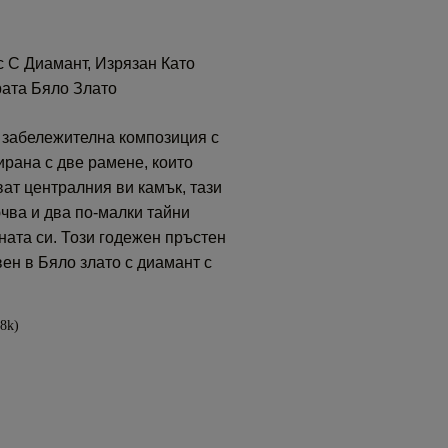
 С Диамант, Изрязан Като
ата Бяло Злато
 забележителна композиция с
ирана с две рамене, които
ват централния ви камък, тази
чва и два по-малки тайни
ната си. Този годежен пръстен
ен в Бяло злато с диамант с
18k)