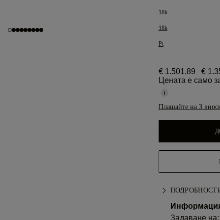
18k
18k
Pt
€ 1.501,89
€ 1.3
Цената е само з
Плащайте на 3 внос
Д
ПОДРОБНОСТИ
Информация 
Задаване на: