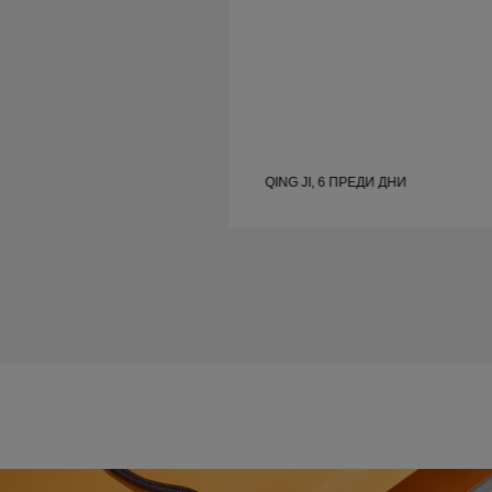
С
QING JI, 6 ПРЕДИ ДНИ