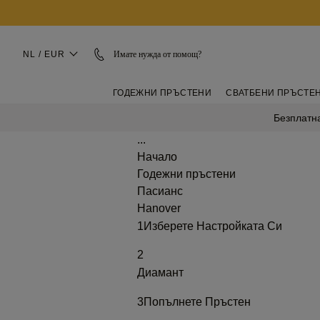
NL / EUR
Имате нужда от помощ?
ГОДЕЖНИ ПРЪСТЕНИ
СВАТБЕНИ ПРЪСТЕ
Безплатна
...
Начало
Годежни пръстени
Пасианс
Hanover
1
Изберете Настройката Си
2
Диамант
3
Попълнете Пръстен