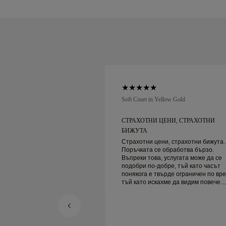
low Gold
Soft Court in Yellow Gold
БСЛУЖВАНЕ НА
СТРАХОТНИ ЦЕНИ, СТРАХОТНИ
ВЕРОЯТНО...
БИЖУТА
ване на клиенти и
Страхотни цени, страхотни бижута.
с сигурна доставка!
Поръчката се обработва бързо.
Въпреки това, услугата може да се
подобри по-добре, тъй като часът
понякога е твърде ограничен по вре
тъй като искахме да видим повече
проби, но трябва да резервираме д
ден. Общо взето добро преживяване,
качествени бижута. Жена ми е
щастлива.