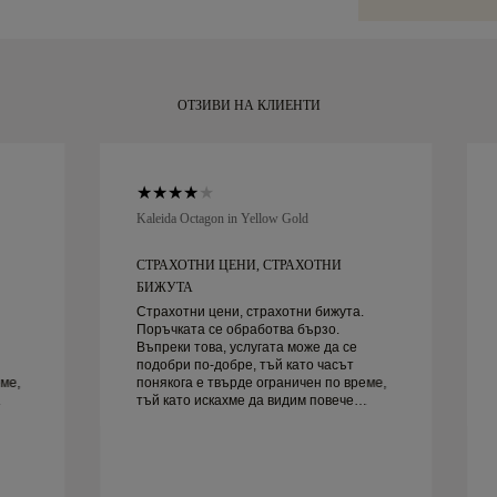
покупката си, 
рамките на 30 
ОТЗИВИ НА КЛИЕНТИ
Kaleida Octagon in Yellow Gold
СТРАХОТНИ ЦЕНИ, СТРАХОТНИ
БИЖУТА
Страхотни цени, страхотни бижута.
Поръчката се обработва бързо.
Въпреки това, услугата може да се
подобри по-добре, тъй като часът
ме,
понякога е твърде ограничен по време,
тъй като искахме да видим повече
руг
проби, но трябва да резервираме друг
ден. Общо взето добро преживяване,
качествени бижута. Жена ми е
щастлива.