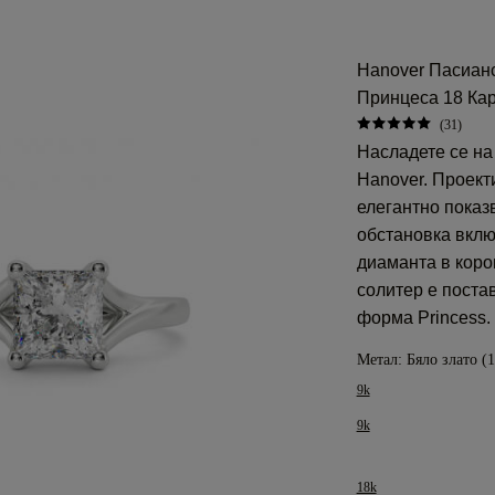
Hanover Пасианс
Принцеса 18 Кар
(31)
Насладете се на
Hanover. Проект
елегантно показ
обстановка вклю
диаманта в коро
солитер е постав
форма Princess.
Метал:
Бяло злато (
9k
9k
18k