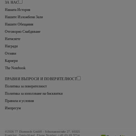
ЗА НАС
Нашата История
Нашите Изложбени Зали
Нашите Обещания
Отговорно Снабдяване
Натиснете
Награди
Отзиви
Кариери
The Notebook
ПРАВНИ ВЪПРОСИ И ПОВЕРИТЕЛНОСТ
Политика за поверителност
Политика за използване на бисквитки
Правила и условия
Импресум
©2026 77 Diamonds GmbH -
Schumannstraße 27. 60325
Frankfurt. Deutschland.
Phone Number:
+49 (0) 69 9754