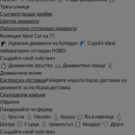
Триъгълници
Съответстващи двойки
Цветни диаманти
Лабораторно отгледани диаманти
Колекция Ideal Cut на 77
Идеални диаманти на Купидон
Cupid's Ideal
лабораторно отгледан
НОВО
Създайте свой собствен
Диамантен пръстен
Диамантени обеци
Диамантено колие
Експресна доставка
Изберете нашата бърза доставка на
диаманти за по-бърза доставка.
Скъпоценни камъни
Обратно
Пазарувайте по форма
Кръгла
Овален
Круша
Възглавница
Шатра
Сърце
правоъгъл
Квадрат
Други
Създайте свой собствен