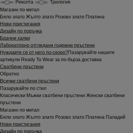
Реколта
Трилогия
Магазин по метал
Бяло злато
Жълто злато
Розово злато
Платина
Нови пристигания
Дизайн по поръчка
Брачни халки
Лабораторно отгледани годежни пръстени
Нуждаете се от него по-скоро?
Пазарувайте нашите
артикули Ready To Wear за по-бърза доставка
Сватбени пръстени
Обратно
Всички сватбени пръстени
Пазарувайте по стил
Класически
Мъжки сватбени пръстени
Женски сватбени
пръстени
Магазин по метал
Бяло злато
Жълто злато
Розово злато
Платина
Паладий
Нови пристигания
Дизайн по поръчка