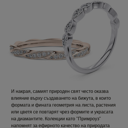
И накрая, самият природен свят често оказва
влияние върху създаването на бижута, в които
формата и фината геометрия на листа, растения
или цветя се повтарят чрез формите и украсата
на диамантите. Колекции като "Примроуз"
напомнят за ефирното качество на природата