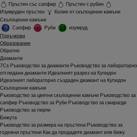
Пръстен със сапфир
Пръстен с рубин
Изумруден пръстен
Колие от скъпоценни камъни
Скъпоценни камъни
Сапфир
Руби
изумруд
Поръчкови
Образование
Обратно
Диаманти
7Cs
Ръководство за диаманти
Ръководство за лабораторно
отгледани диаманти
Идеалният разрез на Купидон
Идеалният лабораторно създаден диамант на Купидон
Скъпоценни камъни
Ръководство за цветни скъпоценни камъни
Ръководство за
сапфир
Ръководство за Руби
Ръководство за смарагди
Ръководство за перли
Бижута
Ръководство за размера на пръстена
Ръководство за
годежни пръстени
Как да продадете диамант или бижу