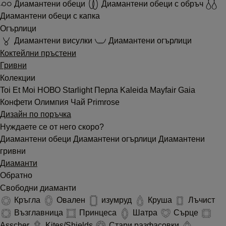
Диамантени обеци
Диамантени обеци с обръч
Диамантени обеци с капка
Огърлици
Диамантени висулки
Диамантени огърлици
Коктейлни пръстени
Гривни
Колекции
Toi Et Moi
НОВО
Starlight
Перла
Kaleida
Mayfair
Gaia
Конфети
Олимпия
Чай
Primrose
Дизайн по поръчка
Нуждаете се от него скоро?
Диамантени обеци
Диамантени огърлици
Диамантени
гривни
Диаманти
Обратно
Свободни диаманти
Кръгла
Овален
изумруд
Круша
Лъчист
Възглавница
Принцеса
Шатра
Сърце
Asscher
Kites/Shields
Стари разфасовки