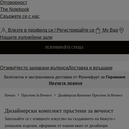
Отговорност
The Notebook
Свържете се с нас
Влезте в профила си / Регистрирайте се
My Bag
Нашите изложбени зали
РЕЗЕРВИРАЙТЕ СРЕЩА
Отзиви
Често задавани въпроси
Доставка и връщане
Безплатна и застрахована доставка от Франкфурт за
Германия
Научете повече
Начало
Пръстени За Вечност
Дизайнерски Комплект Пръстени За Вечност
Дизайнерски комплект пръстени за вечност
Запознайте се с изящното изкуство на създаването на бижута с
уникални изделия, оформени от нашия екип от дизайнери.