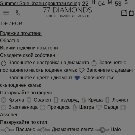
H
M
S
22
04
53
Summer Sale Краен срок тази вечер
DE / EUR
Годежни пръстени
Обратно
Всички годежни пръстени
Създайте свой собствен
Започнете с настройка на диаманта
Започнете с
поставянето на скъпоценен камък
Започнете с диамант
Започнете с цветен диамант
Започнете със
скъпоценен камък
Пазарувайте по форма
Кръгла
Овален
изумруд
Круша
Лъчист
Възглавница
Принцеса
Шатра
Сърце
Asscher
Пазарувайте по стил
Пасианс
Диамантена лента
Halo