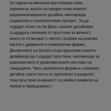
те години на миналия век открива нови
хоризонти, когато на преден план излизат
рационализираните дизайни, имитиращи
социалния и технологичния прогрес. За да
отдадат почит на Ар Деко, нашите дизайнери
създадоха селекция от пръстени за вечност,
които се отличават с ленти с ръбове на ножове,
багети с диаманти и геометрични форми.
Движението на балета също вдъхнови нашите
дизайнери да създадат пръстени, напомнящи за
равновесието и уравновесените жестове на
танцьорите. Чрез заоблените форми и сложните
детайли, които често се преплитат и разделят,
тези пръстени за вечност са сияйни символи на
любов и привързаност.