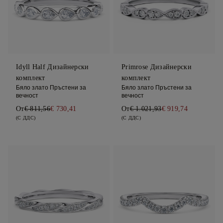
Idyll Half Дизайнерски
Primrose Дизайнерски
комплект
комплект
Бяло злато Пръстени за
Бяло злато Пръстени за
вечност
вечност
От
€ 811,56
€ 730,41
От
€ 1.021,93
€ 919,74
(С ДДС)
(С ДДС)