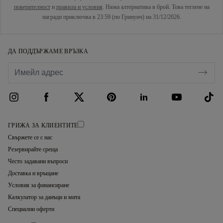
поверителност
и
правила и условия
. Няма алтернатива в брой. Това теглене на
награди приключва в 23:59 (по Гринуич) на 31/12/2026.
ДА ПОДДЪРЖАМЕ ВРЪЗКА
ГРИЖА ЗА КЛИЕНТИТЕ
Свържете се с нас
Резервирайте среща
Често задавани въпроси
Доставка и връщане
Условия за финансиране
Калкулатор за данъци и мита
Специални оферти