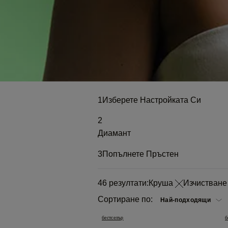
1
Изберете Настройката Си
2
Диамант
3
Попълнете Пръстен
46
резултати:
Круша
Изчистване
Сортиране по:
бестселър
б