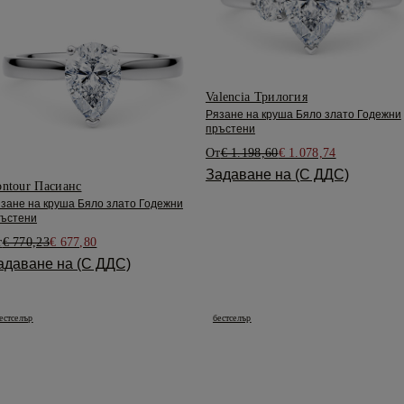
Valencia Трилогия
Рязане на круша Бяло злато Годежни
пръстени
От
€ 1.198,60
€ 1.078,74
Задаване на (С ДДС)
ntour Пасианс
зане на круша Бяло злато Годежни
ъстени
т
€ 770,23
€ 677,80
адаване на (С ДДС)
естселър
бестселър