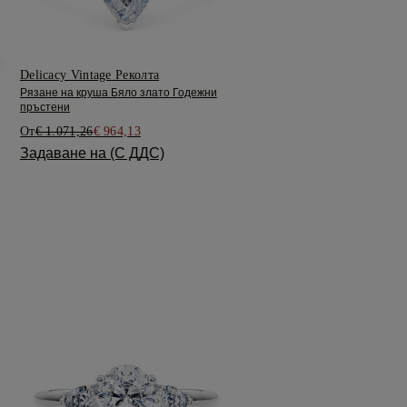
Delicacy Vintage Реколта
Рязане на круша Бяло злато Годежни
пръстени
От
€ 1.071,26
€ 964,13
Задаване на (С ДДС)