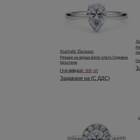
Ap
Ря
Starlight Пасианс
пр
Рязане на круша Бяло злато Годежни
О
пръстени
З
От
€ 909,65
€ 800,49
Задаване на (С ДДС)
б