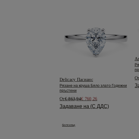
Ar
Ря
пр
О
Delicacy Пасианс
З
Рязане на круша Бяло злато Годежни
пръстени
От
€ 863,94
€ 760,26
Задаване на (С ДДС)
бестселър