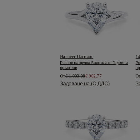
Hanover Пасианс
14
Рязане на круша Бяло злато Годежни
Ря
пръстени
пр
От
€ 1.003,08
€ 902,77
О
Задаване на (С ДДС)
З