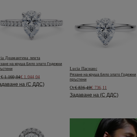
ia Диамантена лента
зане на круша Бяло злато Годежни
Lucia Пасианс
ъстени
Рязане на круша Бяло злато Годежни
т
€ 1.160,04
€ 1.044,04
пръстени
адаване на (С ДДС)
От
€ 836,49
€ 736,11
Задаване на (С ДДС)