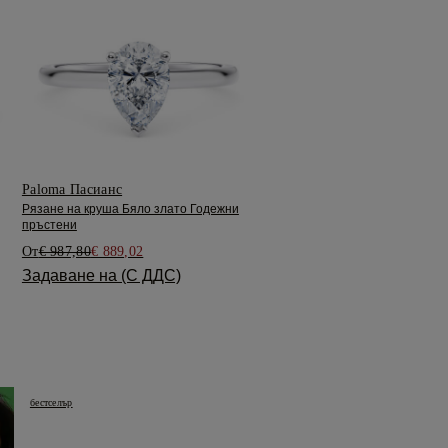
Paloma Пасианс
Рязане на круша Бяло злато Годежни
пръстени
От
€ 987,80
€ 889,02
Задаване на (С ДДС)
бестселър