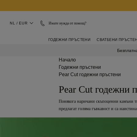
NL / EUR
Имате нужда от помощ?
ГОДЕЖНИ ПРЪСТЕНИ
СВАТБЕНИ ПРЪСТЕ
Безплатна
Начало
Годежни пръстени
Pear Cut годежни пръстени
Pear Cut годежни 
Понякога наричани скъпоценни камъни ти
предлагат голяма гъвкавост и са наистина