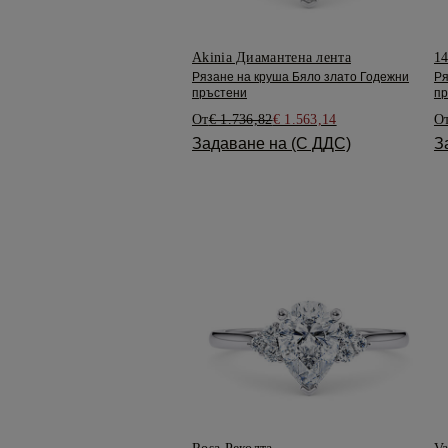
Akinia Диамантена лента
14
Рязане на круша Бяло злато Годежни
Ря
пръстени
пр
От
€ 1.736,82
€ 1.563,14
О
Задаване на (С ДДС)
З