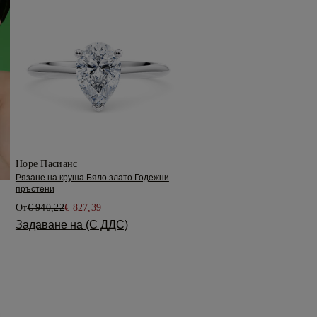
Hope Пасианс
Рязане на круша Бяло злато Годежни
пръстени
От
€ 940,22
€ 827,39
Задаване на (С ДДС)