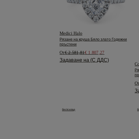
Medici Halo
Рязане на круша Бяло злато Годежни
пръстени
От
€ 2.581,81
€ 1.807,27
Задаване на (С ДДС)
Co
Ря
пр
О
З
бестселър
б