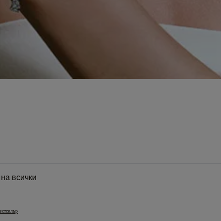
 на всички
естселър