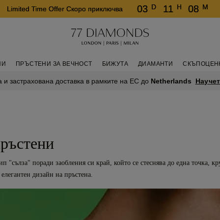
D
H
M
03
11
08
Limited Time Offer Скоро приключва
НИ
ПРЪСТЕНИ ЗА ВЕЧНОСТ
БИЖУТА
ДИАМАНТИ
СКЪПОЦЕН
Научет
 и застрахована доставка в рамките на ЕС до
Netherlands
пръстени
п "сълза" поради заобления си край, който се стеснява до една точка,
 елегантен дизайн на пръстена.