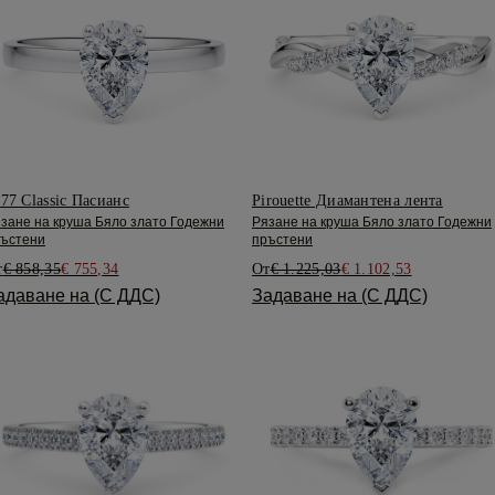
77 Classic Пасианс
Pirouette Диамантена лента
зане на круша Бяло злато Годежни
Рязане на круша Бяло злато Годежни
ъстени
пръстени
т
€ 858,35
€ 755,34
От
€ 1.225,03
€ 1.102,53
адаване на (С ДДС)
Задаване на (С ДДС)