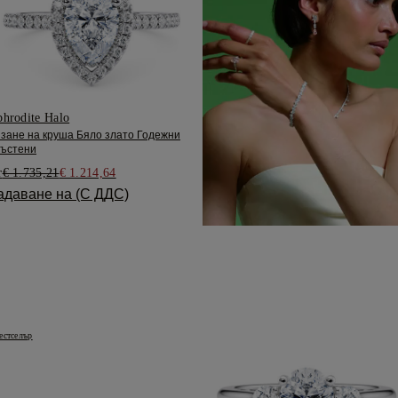
hrodite Halo
зане на круша Бяло злато Годежни
ъстени
т
€ 1.735,21
€ 1.214,64
адаване на (С ДДС)
естселър