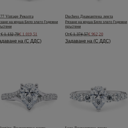
77 Vintage Реколта
Duchess Диамантена лента
зане на круша Бяло злато Годежни
Рязане на круша Бяло злато Годежни
ъстени
пръстени
т
€ 1.132,79
€ 1.019,51
От
€ 1.374,57
€ 962,20
адаване на (С ДДС)
Задаване на (С ДДС)