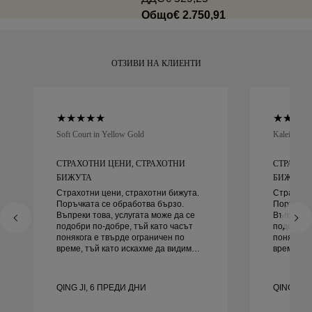
напълно доволни от покупката си, можете да я върнете
Общо
€ 2.750,91
или замените в рамките на 30 дни.
ОТЗИВИ НА КЛИЕНТИ
Soft Court in Yellow Gold
Kaleida Oc
СТРАХОТНИ ЦЕНИ, СТРАХОТНИ
СТРАХОТ
БИЖУТА
БИЖУТА
Страхотни цени, страхотни бижута.
Страхотни
Поръчката се обработва бързо.
Поръчкат
Въпреки това, услугата може да се
Въпреки т
подобри по-добре, тъй като часът
подобри п
понякога е твърде ограничен по
понякога 
време, тъй като искахме да видим
време, тъ
повече проби, но трябва да
повече пр
резервираме друг ден. Общо взето
резервираме д
добро преживяване, качествени
добро пр
QING JI, 6 ПРЕДИ ДНИ
QING JI,
бижута. Жена ми е щастлива.
бижута. 