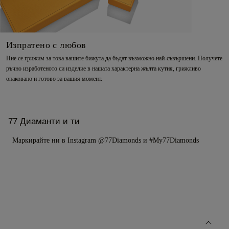
Изпратено с любов
Ние се грижим за това вашите бижута да бъдат възможно най-съвършени. Получете
ръчно изработеното си изделие в нашата характерна жълта кутия, грижливо
опаковано и готово за вашия момент.
77 Диаманти и ти
Маркирайте ни в Instagram @77Diamonds и #My77Diamonds