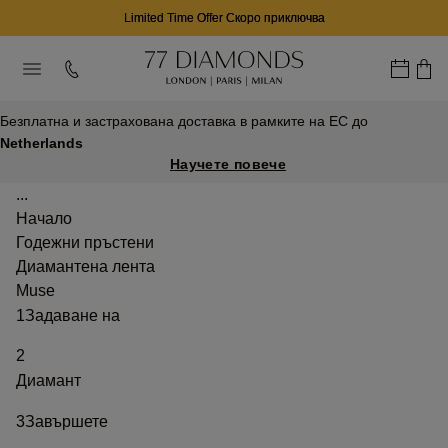
Limited Time Offer Скоро приключва
Безплатна и застрахована доставка в рамките на ЕС до
Netherlands
Научете повече
...
Начало
Годежни пръстени
Диамантена лента
Muse
1
Задаване на
2
Диамант
3
Завършете