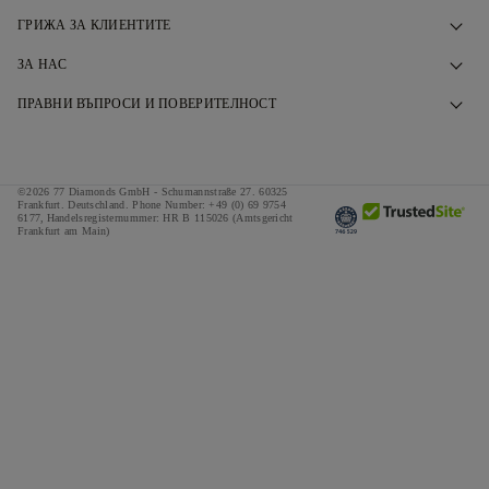
ГРИЖА ЗА КЛИЕНТИТЕ
Свържете се с нас
ЗА НАС
Резервирайте среща
Нашата История
ПРАВНИ ВЪПРОСИ И ПОВЕРИТЕЛНОСТ
Често задавани въпроси
Нашите Изложбени Зали
Политика за поверителност
Доставка и връщане
Нашите Обещания
Политика за използване на бисквитки
©2026 77 Diamonds GmbH -
Schumannstraße 27. 60325
Условия за финансиране
Отговорно Снабдяване
Frankfurt. Deutschland.
Phone Number:
+49 (0) 69 9754
Правила и условия
6177,
Handelsregisternummer: HR B 115026 (Amtsgericht
Frankfurt am Main)
Калкулатор за данъци и мита
Натиснете
Импресум
Специални оферти
Награди
Отзиви
Кариери
The Notebook