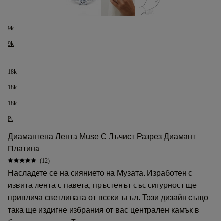
9k
9k
18k
18k
18k
Pt
Диамантена Лента Muse С Лъчист Разрез Диамант
Платина
(12)
Насладете се на сиянието на Музата. Изработен с
извита лента с павета, пръстенът със сигурност ще
привлича светлината от всеки ъгъл. Този дизайн също
така ще издигне избрания от вас централен камък в