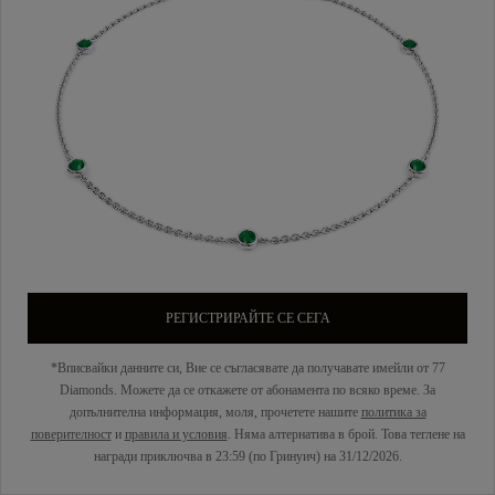
РЕГИСТРИРАЙТЕ СЕ СЕГА
*Вписвайки данните си, Вие се съгласявате да получавате имейли от 77
Diamonds. Можете да се откажете от абонамента по всяко време. За
допълнителна информация, моля, прочетете нашите
политика за
поверителност
и
правила и условия
. Няма алтернатива в брой. Това теглене на
награди приключва в 23:59 (по Гринуич) на 31/12/2026.