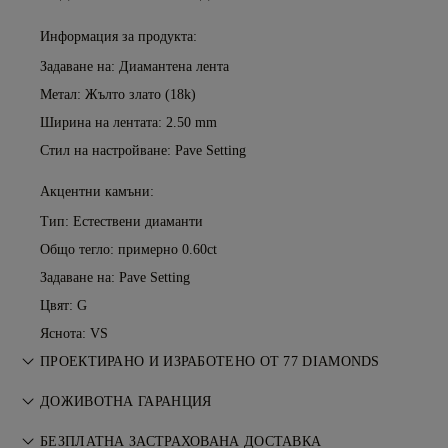
Информация за продукта:
Задаване на: Диамантена лента
Метал:
Жълто злато (18k)
Ширина на лентата: 2.50 mm
Стил на настройване: Pave Setting
Акцентни камъни:
Тип: Естествени диаманти
Общо тегло: примерно 0.60ct
Задаване на: Pave Setting
Цвят: G
Яснота: VS
ПРОЕКТИРАНО И ИЗРАБОТЕНО ОТ 77 DIAMONDS
Изкуството на бижутерията, усъвършенствано от
ДОЖИВОТНА ГАРАНЦИЯ
майсторите на 77 Diamonds.
Всяка покупка от 77 Diamonds включва доживотна
БЕЗПЛАТНА ЗАСТРАХОВАНА ДОСТАВКА