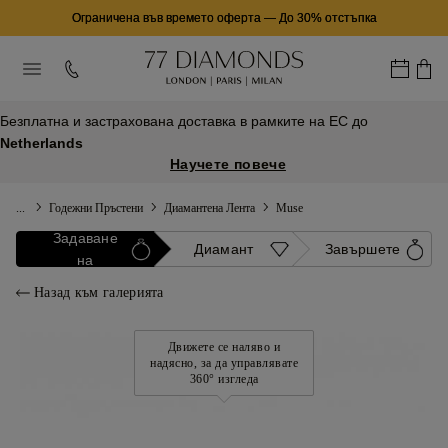
Ограничена във времето оферта
—
До 30% отстъпка
Безплатна и застрахована доставка в рамките на ЕС до
Netherlands
Научете повече
...
Годежни Пръстени
Диамантена Лента
Muse
Задаване
Диамант
Завършете
на
Назад към галерията
Движете се наляво и
надясно, за да управлявате
360° изгледа