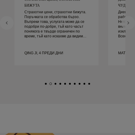
БИЖУТА
ЧУДЕСЕН 
Страхотни цени, страхотни бижута.
Диего бе
Поръчката се обработва бързо.
работа за
Въпреки това, услугата може да се
Неговото 
подобри по-добре, тъй като часът
внимание
понякога е твърде ограничен по
изключите
време, тъй като искахме да видим
Всеки де
повече проби, но трябва да
както тря
резервираме друг ден. Общо взето
навреме.
добро преживяване, качествени
доволни 
QING JI, 4 ПРЕДИ ДНИ
MATEUSZ
бижута. Жена ми е щастлива.
го препор
търси кр
сватбени 