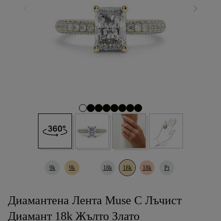
9k
9k
18k
18k
18k
Pt
Диамантена Лента Muse С Лъчист
Диамант 18k Жълто Злато