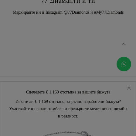
77 Диаманти и ти
Маркирайте ни в Instagram @77Diamonds и #My77Diamonds
Спечелете € 1.169 отстъпка за вашите бижута
Искате ли € 1.169 отстъпка за ръчно изработени бижута?
Участвайте в нашата томбола и превърнете мечтания си дизайн
в реалност.