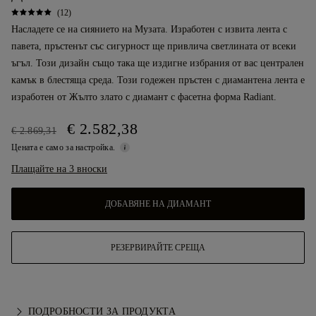
(12)
Насладете се на сиянието на Музата. Изработен с извита лента с
павета, пръстенът със сигурност ще привлича светлината от всеки
ъгъл. Този дизайн също така ще издигне избрания от вас централен
камък в блестяща среда. Този годежен пръстен с диамантена лента е
изработен от Жълто злато с диамант с фасетна форма Radiant.
€ 2.582,38
€ 2.869,31
Цената е само за настройка.
Плащайте на 3 вноски
ДОБАВЯНЕ НА ДИАМАНТ
РЕЗЕРВИРАЙТЕ СРЕЩА
ПОДРОБНОСТИ ЗА ПРОДУКТА