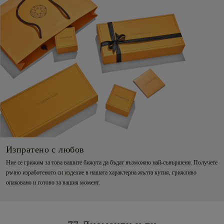
Изпратено с любов
Ние се грижим за това вашите бижута да бъдат възможно най-съвършени. Получете
ръчно изработеното си изделие в нашата характерна жълта кутия, грижливо
опаковано и готово за вашия момент.