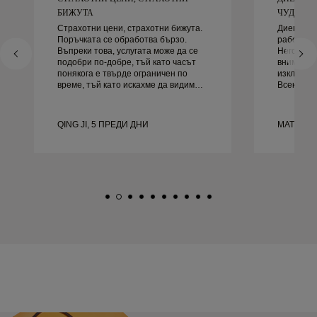
БИЖУТА
ЧУДЕСЕН 
Страхотни цени, страхотни бижута.
Диего бе
Поръчката се обработва бързо.
работа за
Въпреки това, услугата може да се
Неговото 
подобри по-добре, тъй като часът
внимание
понякога е твърде ограничен по
изключите
време, тъй като искахме да видим
Всеки де
повече проби, но трябва да
както тря
резервираме друг ден. Общо взето
навреме.
добро преживяване, качествени
доволни 
QING JI, 5 ПРЕДИ ДНИ
MATEUSZ
бижута. Жена ми е щастлива.
го препор
търси кр
сватбени 