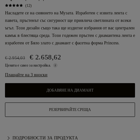
(12)
Насладете се на сиянието на Музата. Изработен с извита лента с
павета, пръстенът със сигурност ще привлича светлината от всеки
ъгъл. Този дизайн също така ще издигне избрания от вас централен
камък в блестяща среда. Този годежен пръстен с диамантена лента е
изработен от Бяло злато с диамант с фасетна форма Princess.
€ 2.658,62
€ 2.954,03
Цената е само за настройка.
Плащайте на 3 вноски
ДОБАВЯНЕ НА ДИАМАНТ
РЕЗЕРВИРАЙТЕ СРЕЩА
ПОДРОБНОСТИ ЗА ПРОДУКТА