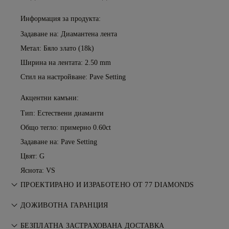
Информация за продукта:
Задаване на: Диамантена лента
Метал:
Бяло злато (18k)
Ширина на лентата: 2.50 mm
Стил на настройване: Pave Setting
Акцентни камъни:
Тип: Естествени диаманти
Общо тегло: примерно 0.60ct
Задаване на: Pave Setting
Цвят: G
Яснота: VS
ПРОЕКТИРАНО И ИЗРАБОТЕНО ОТ 77 DIAMONDS
Изкуството на бижутерията, усъвършенствано от
ДОЖИВОТНА ГАРАНЦИЯ
майсторите на 77 Diamonds.
Всяка покупка от 77 Diamonds включва доживотна
БЕЗПЛАТНА ЗАСТРАХОВАНА ДОСТАВКА