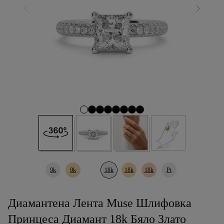
9k
9k
18k
18k
18k
Pt
Диамантена Лента Muse Шлифовка
Принцеса Диамант 18k Бяло Злато