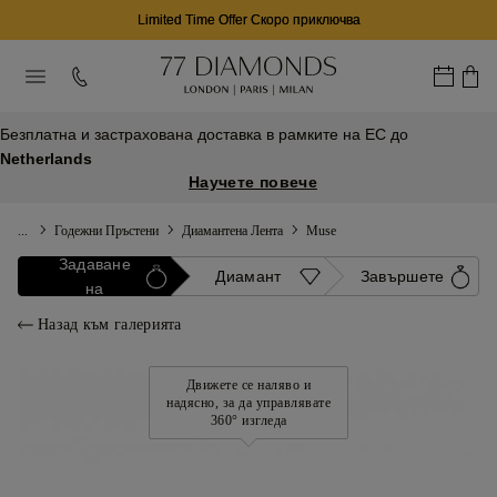
Limited Time Offer Скоро приключва
Безплатна и застрахована доставка в рамките на ЕС до
Netherlands
Научете повече
...
Годежни Пръстени
Диамантена Лента
Muse
Задаване
Диамант
Завършете
на
Назад към галерията
Движете се наляво и
надясно, за да управлявате
360° изгледа