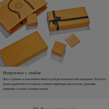
Изпратено с любов
Ние се грижим за това вашите бижута да бъдат възможно най-съвършени. Получете
ръчно изработеното си изделие в нашата характерна жълта кутия, грижливо
опаковано и готово за вашия момент.