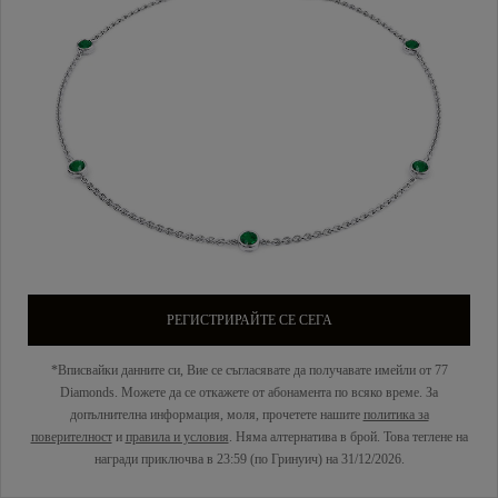
РЕГИСТРИРАЙТЕ СЕ СЕГА
*Вписвайки данните си, Вие се съгласявате да получавате имейли от 77
Diamonds. Можете да се откажете от абонамента по всяко време. За
допълнителна информация, моля, прочетете нашите
политика за
поверителност
и
правила и условия
. Няма алтернатива в брой. Това теглене на
награди приключва в 23:59 (по Гринуич) на 31/12/2026.