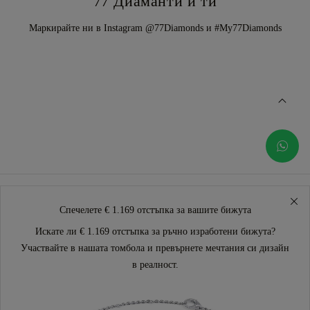
77 Диаманти и ти
Маркирайте ни в Instagram @77Diamonds и #My77Diamonds
Спечелете € 1.169 отстъпка за вашите бижута
Искате ли € 1.169 отстъпка за ръчно изработени бижута?
Участвайте в нашата томбола и превърнете мечтания си дизайн
в реалност.