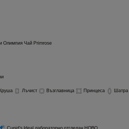
ти
Олимпия
Чай
Primrose
ни
Круша
Лъчист
Възглавница
Принцеса
Шатр
Cupid's Ideal лабораторно отгледан
НОВО