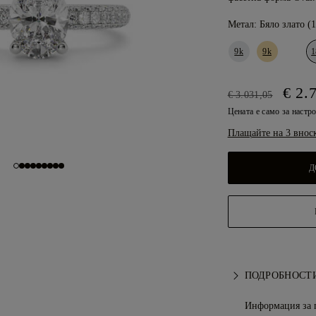
Метал:
Бяло злато (
9k
9k
1
€ 2.
€ 3.031,05
Цената е само за настр
Плащайте на 3 внос
Д
ПОДРОБНОСТИ
Информация за 