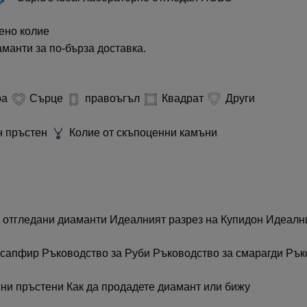
ено колие
манти за по-бърза доставка.
ра
Сърце
правоъгъл
Квадрат
Други
н пръстен
Колие от скъпоценни камъни
о отгледани диаманти
Идеалният разрез на Купидон
Идеални
а сапфир
Ръководство за Руби
Ръководство за смарагди
Рък
жни пръстени
Как да продадете диамант или бижу