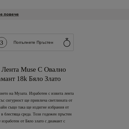
е повече
3
Попълнете Пръстен
 Лента Muse С Овално
мант 18k Бяло Злато
нието на Музата. Изработен с извита лента
 със сигурност ще привлича светлината от
зайн също така ще издигне избрания от
 в блестяща среда. Този годежен пръстен
 изработен от Бяло злато с диамант с