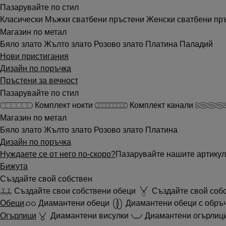
Пазарувайте по стил
Класически
Мъжки сватбени пръстени
Женски сватбени пр
Магазин по метал
Бяло злато
Жълто злато
Розово злато
Платина
Паладий
Нови пристигания
Дизайн по поръчка
Пръстени за вечност
Пазарувайте по стил
Комплект нокти
Комплект канали
Магазин по метал
Бяло злато
Жълто злато
Розово злато
Платина
Дизайн по поръчка
Нуждаете се от него по-скоро?
Пазарувайте нашите артикул
Бижута
Създайте свой собствен
Създайте свои собствени обеци
Създайте свой соб
Обеци
Диамантени обеци
Диамантени обеци с обръ
Огърлици
Диамантени висулки
Диамантени огърлиц