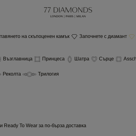
ставянето на скъпоценен камък
Започнете с диамант
Възглавница
Принцеса
Шатра
Сърце
Assch
Реколта
Трилогия
и Ready To Wear за по-бърза доставка