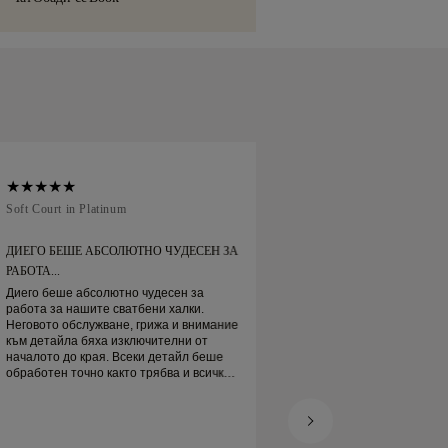
 Brinks. Ако не сте напълно доволни от
нт.
можете да я върнете или замените в
дни.
Soft Court in Platinum
Traditional Court in
ДИЕГО БЕШЕ АБСОЛЮТНО ЧУДЕСЕН ЗА
ПОРЪЧАХ СИ СВА
РАБОТА...
ОНЛАЙН
Диего беше абсолютно чудесен за
Поръчах си сватбе
работа за нашите сватбени халки.
Пристигнаха навре
Неговото обслужване, грижа и внимание
прекрасна. Платин
към детайла бяха изключителни от
пръстен е наистина
началото до края. Всеки детайл беше
доволен
обработен точно както трябва и всичко
беше готово навреме. Не можем да
бъдем по-доволни от преживяването и
силно го препоръчваме на всеки, който
търси красиви, добре изработени