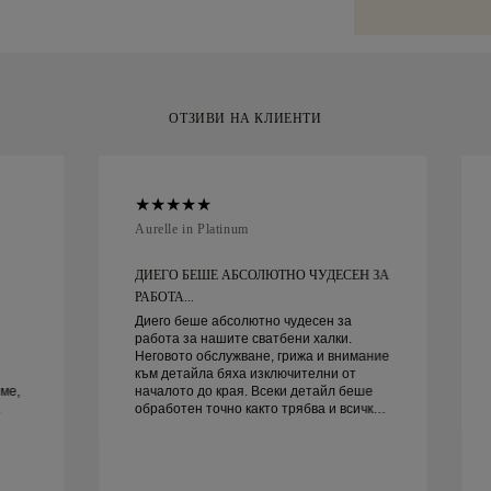
Malca-Amit или
за вашия моме
покупката си, 
рамките на 30 
ОТЗИВИ НА КЛИЕНТИ
Aurelle in Platinum
ДИЕГО БЕШЕ АБСОЛЮТНО ЧУДЕСЕН ЗА
РАБОТА...
Диего беше абсолютно чудесен за
работа за нашите сватбени халки.
Неговото обслужване, грижа и внимание
към детайла бяха изключителни от
ме,
началото до края. Всеки детайл беше
обработен точно както трябва и всичко
руг
беше готово навреме. Не можем да
бъдем по-доволни от преживяването и
силно го препоръчваме на всеки, който
търси красиви, добре изработени