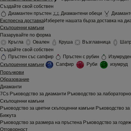
Създайте свой собствен
Диамантен пръстен
Диамантени обеци
Диамант
Експресна доставка
Изберете нашата бърза доставка на диа
Скъпоценни камъни
Пазарувайте по форма
Кръгла
Овален
Круша
Възглавница
Шат
Създайте свой собствен
Пръстен със сапфир
Пръстен с рубин
Изумруде
Скъпоценни камъни
Сапфир
Руби
изумруд
Поръчкови
Образование
Диаманти
7Cs
Ръководство за диаманти
Ръководство за лабораторн
Скъпоценни камъни
Ръководство за цветни скъпоценни камъни
Ръководство з
Бижута
Ръководство за размера на пръстена
Ръководство за годе
Отговорност