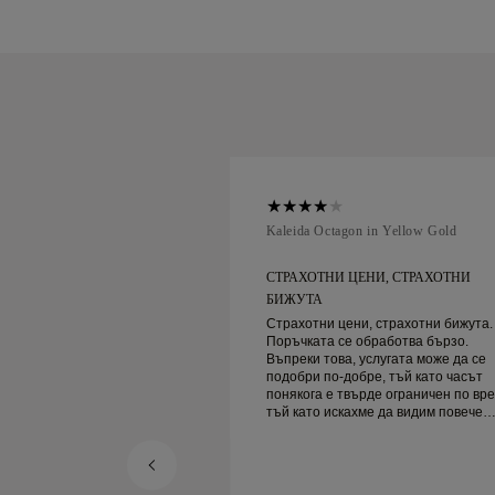
ellow Gold
Kaleida Octagon in Yellow Gold
НИ, СТРАХОТНИ
СТРАХОТНИ ЦЕНИ, СТРАХОТНИ
БИЖУТА
, страхотни бижута.
Страхотни цени, страхотни бижута.
бработва бързо.
Поръчката се обработва бързо.
услугата може да се
Въпреки това, услугата може да се
ре, тъй като часът
подобри по-добре, тъй като часът
рде ограничен по време,
понякога е твърде ограничен по вре
ме да видим повече
тъй като искахме да видим повече
ва да резервираме друг
проби, но трябва да резервираме д
ден. Общо взето добро преживяване,
ута. Жена ми е
качествени бижута. Жена ми е
щастлива.