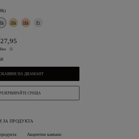
18k)
8k
18k
18k
Pt
727,95
ойка.
ки
ОБАВЯНЕ НА ДИАМАНТ
РЕЗЕРВИРАЙТЕ СРЕЩА
 ЗА ПРОДУКТА
продукта:
Акцентни камъни: