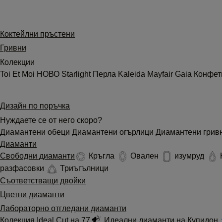
Коктейлни пръстени
Гривни
Колекции
Toi Et Moi
НОВО
Starlight
Перла
Kaleida
Mayfair
Gaia
Конфе
Дизайн по поръчка
Нуждаете се от него скоро?
Диамантени обеци
Диамантени огърлици
Диамантени грив
Диаманти
Свободни диаманти
Кръгла
Овален
изумруд
разфасовки
Триъгълници
Съответстващи двойки
Цветни диаманти
Лабораторно отгледани диаманти
Колекция Ideal Cut на 77
Идеални диаманти на Купидон