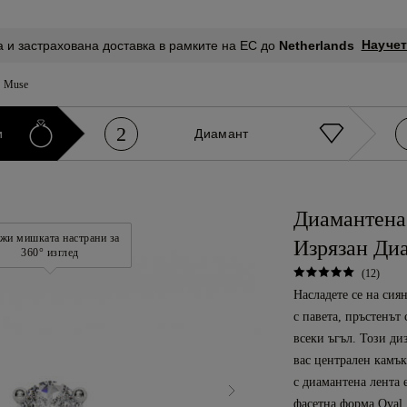
Научет
 и застрахована доставка в рамките на ЕС до
Netherlands
Muse
2
и
Диамант
Диамантена
жи мишката настрани за
Изрязан Диа
360° изглед
(12)
Насладете се на сия
с павета, пръстенът
всеки ъгъл. Този ди
вас централен камък
с диамантена лента е
фасетна форма Oval.