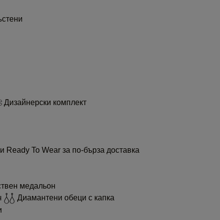
ъстени
Дизайнерски комплект
и Ready To Wear за по-бърза доставка
ствен медальон
ч
Диамантени обеци с капка
и