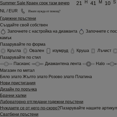
H
M
S
21
41
10
Summer Sale Краен срок тази вечер
NL / EUR
Имате нужда от помощ?
Годежни пръстени
Създайте свой собствен
Започнете с настройка на диаманта
Започнете с по
камък
Пазарувайте по форма
Кръгла
Овален
изумруд
Круша
Лъчист
Пазарувайте по стил
Пасианс
Диамантена лента
Halo
Магазин по метал
Бяло злато
Жълто злато
Розово злато
Платина
Нови пристигания
Дизайн по поръчка
Брачни халки
Лабораторно отгледани годежни пръстени
Нуждаете се от него по-скоро?
Пазарувайте нашите артикул
Сватбени пръстени