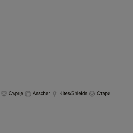
а
Сърце
Asscher
Kites/Shields
Стари