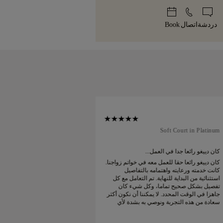
ميزة، مغلفة بعناية وجاهزة للحظة
إذا لم تكن راضياً تماماً عن مشترياتك،
 في أقل من 30 يوماً.
دردشة
اتصال
Book
nal Court in Platinum
Soft Court in Platinum
كان دييغو رائعا جدا في العمل...
طلبت خاتم زواجي عبر ا
كان دييغو رائعا حقا للعمل معه في خواتم زواجنا.
كانت خدمته ورعايته واهتمامه بالتفاصيل
الوقت المتوقع. تم وض
استثنائية من البداية للنهاية. تم التعامل مع كل
جميل. خاتم زواجي البلات
تفصيل بشكل صحيح تماما، وكل شيء كان
سعيد جدا
جاهزا في الوقت المحدد. لا يمكننا أن نكون أكثر
سعادة من هذه التجربة ونوصي به بشدة لأي
شخص يبحث عن خواتم زواج جميلة ومصممة
بإتقان.