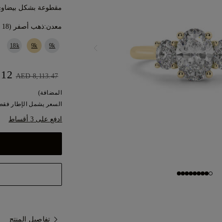
مقطوعة بشكل بيضاوي
معدن:
ذهب أصفر (18 قيراط)
18k
9k
9k
AED 7,302.12
AED 8,113.47
المضافة)
السعر يشمل الإطار فقط.
ادفع على 3 أقساط
تفاصيل المنتج