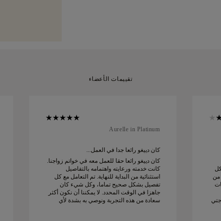
المقاسات
.
في علبتنا الصفراء الم
أثناء الشحن والتوصيل. 
مميزة.
يمكنك إرجاعها أو استبدالها
تقييمات الأعضاء
Aurelle in Platinum
كان دييغو رائعا جدا في العمل...
كان دييغو رائعا حقا للعمل معه في خواتم زواجنا.
كل
كانت خدمته ورعايته واهتمامه بالتفاصيل
 من
استثنائية من البداية للنهاية. تم التعامل مع كل
ات
تفصيل بشكل صحيح تماما، وكل شيء كان
جاهزا في الوقت المحدد. لا يمكننا أن نكون أكثر
جتي
سعادة من هذه التجربة ونوصي به بشدة لأي
شخص يبحث عن خواتم زواج جميلة ومصممة
بإتقان.