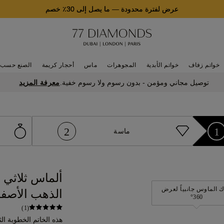
عرض لفترة محدودة
—
ما يصل إلى 30٪ خصم
خواتم زفاف
خواتم الأبدية
المجوهرات
ماس
أحجار كريمة
الصنع حسب 
معرفة المزيد
توصيل مجاني ومؤمن - بدون رسوم ولا رسوم خفية.
2
1
ماسة
ألماس ثلاثي 
 الماوس جانبياً لعرض
الذهب الأصفر عيار 
360°
(1)
هذه الخاتم الخطوبة ا