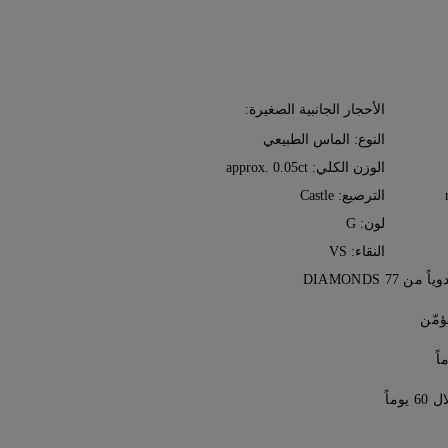
الأحجار الجانبية الصغيرة:
النوع: الماس الطبيعي
الوزن الكلي: approx. 0.05ct
الترصيع: Castle
لون: G
النقاء: VS
7 DIAMONDS
رات، قطعةً تلو الأخرى، على يد خبراء
مّن
 عن طريق خدمة التوصيل الخاصة
و دي إتش إل، وهي مؤمنة بالكامل
اً، يمكنك إرجاع أو استبدال مشتراك خلال
وماً
 إرسال جميع المشتريات عبر مركزنا في
لشروط والأحكام
.
حدة. سيتم تحصيل وديعة رسوم استيراد
لضمان المقاس المثالي، تقدم 77 Diamonds خدمة تعديل