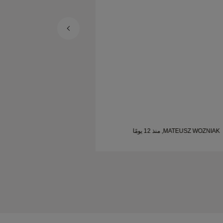
شخص يبحث عن خواتم زواج جميلة ومصممة
بإتقان.
MATEUSZ WOZNIAK, منذ 12 يومًا
SHELLEY, منذ 21 يومًا