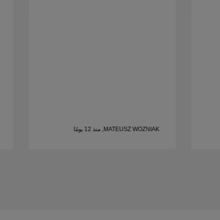
شخص يبحث عن خواتم زواج جميلة ومصممة
بإتقان.
MATEUSZ WOZNIAK, منذ 12 يومًا