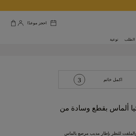
احجز موعدًا
الطلب
توعية
3
اكمل خاتم
يا ألماس بقطع وسادة من
 والملفت للنظر بإطار مدبب مرصع بالماس