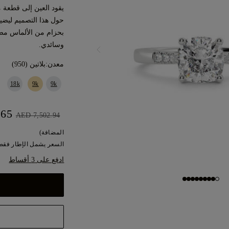
يقود العين إلى قطعة 
حول هذا التصميم ليضيف
بحزام من الألماس مص
وسائدي.
معدن:
بلاتين (950)
18k
9k
9k
AED 6,752.65
AED 7,502.94
المضافة)
السعر يشمل الإطار فقط.
ادفع على 3 أقساط