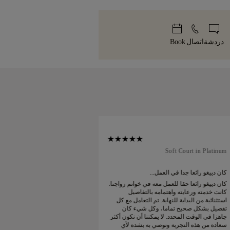
ماثلة لسعر ضريبة القيمة المضافة المحلية
سياسة
قطعة. يصل مجوهراتك المصنوعة يدوياً
ند الدفع ولن يتم تحصيل أي رسوم أخرى
ميزة، مغلفة بعناية وجاهزة للحظة
إذا لم تكن راضياً تماماً عن مشترياتك،
 في أقل من 30 يوماً.
دردشة
اتصال
Book
nal Court in Platinum
Soft Court in Platinum
كان دييغو رائعا جدا في العمل...
طلبت خاتم زواجي عبر ا
كان دييغو رائعا حقا للعمل معه في خواتم زواجنا.
كانت خدمته ورعايته واهتمامه بالتفاصيل
الوقت المتوقع. تم وض
استثنائية من البداية للنهاية. تم التعامل مع كل
جميل. خاتم زواجي البلات
تفصيل بشكل صحيح تماما، وكل شيء كان
سعيد جدا
جاهزا في الوقت المحدد. لا يمكننا أن نكون أكثر
سعادة من هذه التجربة ونوصي به بشدة لأي