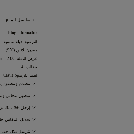
تفاصيل المنتج
Ring information:
الترصيع: دبلة ماسية
معدن:
بلاتين (950)
عرض الدبلة: 2.00 mm
مخالب: 4
نمط الترصيع: Castle
مصمم ومصنوع يدوياً من 7
إتقان فن صناعة المجوه
توصيل مجاني ومؤ
77 Diamonds.
سيتم توصيل مجوهراتك
إرجاع خلال 30 يوماً
المجانية من فيديكس أ
إذا لم تكن راضياً تمام
تعديل المقاس خلال 60 ي
لراحة البال. حيث يتم
30 يوماً. للمزيد راجع
ا
الإمارات العربية المت
مُرسل بكل حب