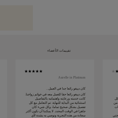
بنسبة 5%، وهي م
المقاس مجاناً خلال 60 يوماً من الاستلام. للمزيد راجع
نولي عناية فائقة بكل 
الخاصة بك، مباشرةً ع
المقاسات
.
في علبتنا الصفراء الم
أثناء الشحن والتوصيل. 
مميزة.
يمكنك إرجاعها أو استبدالها
تقييمات الأعضاء
Aurelle in Platinum
كان دييغو رائعا جدا في العمل...
كان دييغو رائعا حقا للعمل معه في خواتم زواجنا.
كل
كانت خدمته ورعايته واهتمامه بالتفاصيل
 من
استثنائية من البداية للنهاية. تم التعامل مع كل
ات
تفصيل بشكل صحيح تماما، وكل شيء كان
جاهزا في الوقت المحدد. لا يمكننا أن نكون أكثر
جتي
سعادة من هذه التجربة ونوصي به بشدة لأي