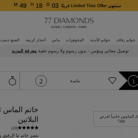
M
H
D
49
18
03
سينتهي Limited Time Offer قريبًا
خواتم زفاف
خواتم الأبدية
المجوهرات
ماس
أحجار كريمة
الصنع حسب 
معرفة المزيد
توصيل مجاني ومؤمن - بدون رسوم ولا رسوم خفية.
2
1
ماسة
خاتم الماس ث
 الماوس جانبياً لعرض
البلاتين
360°
(20)
يتميز خاتم ثيا الرقيق