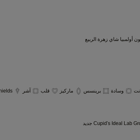
ون
أولمبيا
شاي
زهرة الربيع
انت
وسادة
برينسس
ماركيز
قلب
آشر
Kites/Shields
جديد