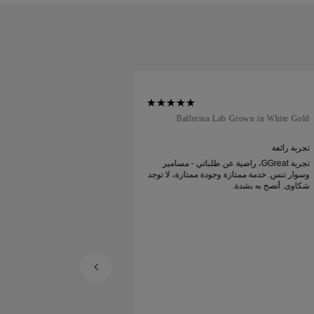
al Court in Rose Gold
Ballerina Lab Grown in White Gold
تجربة رائعة
كل شيء كان رائعا
تجربة GGreat، راضية عن طلباتي - مسامير
كل شيء كان رائعا! من ال
وسوار تنس. خدمة ممتازة وجودة ممتازة، لا توجد
الخدمة السريعة وكل شي
شكاوى. أنصح به بشدة.
نصيحة رائعة من بيسير ف
100٪ وسأشتري شيئا 
لك