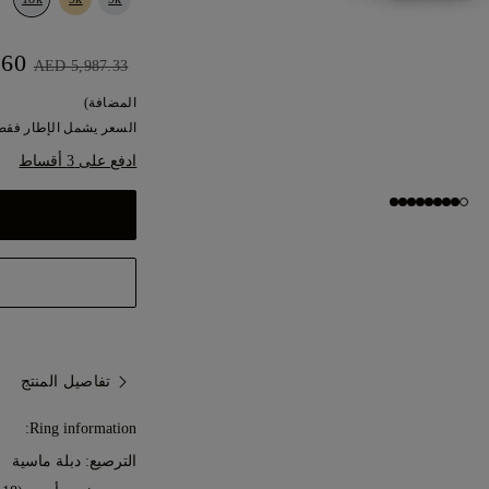
AED 5,388.60
AED 5,987.33
المضافة)
السعر يشمل الإطار فقط.
ادفع على 3 أقساط
تفاصيل المنتج
Ring information:
الترصيع: دبلة ماسية