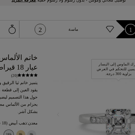
توصيل مجاني ومؤمن - بدون رسوم ولا رسوم خفية.
2
1
ماسة
خاتم الألماس 
ك الماوس إلى اليسار
عيار 18 قيراط
يمين للتحكم في العرض
بزاوية 360 درجة.
(20)
يتميز خاتم ثيا الرقيق
يقود العين إلى قطعة 
حول هذا التصميم ليضيف
بحزام من الألماس م
بشكل آشر.
معدن:
ذهب أبيض (18 قيراط)
18k
9k
9k