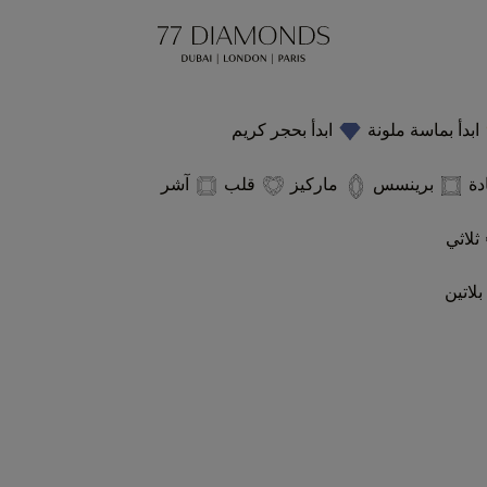
ابدأ بماسة ملونة
ابدأ بحجر كريم
دة
برينسس
ماركيز
قلب
آشر
ثلاثي
بلاتين