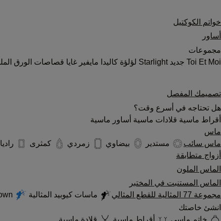
خواتم الكوكتيل
أساور
مجموعات
Toi Et Moi
جديد
Starlight
لؤلؤة
كاليدا
مايفير
غايا
قصاصات الورق المل
تصميمك المفصل
هل تحتاجه في أسرع وقت؟
أقراط ماسية
قلادات ماسية
أساور ماسية
ماس
ماس سائب
مستدير
بيضاوي
زمردي
كمثرى
رادي
أزواج متطابقة
الماس الملون
الماس المستنبت في المختبر
مجموعة 77 المثالية للقطع المثالي
ماسات كيوبيد المثالية
Cupid's Ideal Lab Grown
انشئ خاصتك
خاتم ماسي
أقراط ماسية
قلادة ماسية