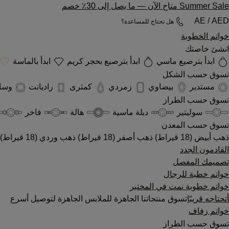
Summer Sale متاح الآن
—
ما يصل إلى 30٪ خصم
AE / AED
هل تحتاج للمساعدة؟
خواتم الخطوبة
انشئ خاصتك
ابدأ بترصيع ماسي
ابدأ بترصيع بحجر كريم
ابدأ بالماسة
تسوق حسب الشكل
مستدير
بيضاوي
زمردي
كمثرى
راديانت
وسا
تسوق حسب الطراز
سوليتير
دبلة ماسية
هالة
فاخر
تسوق حسب المعدن
ذهب أبيض (18 قيراط)
ذهب أصفر (18 قيراط)
ذهب وردي (18 قيراط)
القادمون الجدد
تصميمك المفصل
خواتم خطبة للرجال
خواتم خطوبة نمت في المختبر
أتحتاجه قريبًا
تسوق منتجاتنا الجاهزة للملابس الجاهزة لتوصيل أسرع
خواتم زفاف
تسوق حسب الطراز