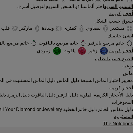
التسليم السريع
اختر ألماسنا ذو الشحن السريع لتوصيل أسرع.
أحجار كريمة
تسوق حسب الشكل
مستدير
بيضاوي
كمثرى
وسادة
ماركيز
قلب
انشئ خاصتك
خاتم مرصع بالزفير
خاتم مرصع بالياقوت
خاتم مرصع بال
أحجار كريمة
زفير
ياقوت
زمردي
الصنع حسب الطلب
توعية
ماس
معايير اختيار الماس السبعة
دليل الماس
دليل الماس المستنبت في الم
أحجار كريمة
دليل الأحجار الكريمة الملونة
دليل الزفير
دليل الياقوت
دليل الزمرد
دليل
المجوهرات
دليل مقاس الخاتم
دليل خاتم الخطبة
ll Your Diamond or Jewellery
المسئولية
The Notebook