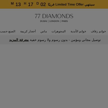
M
H
D
13
17
02
سينتهي Limited Time Offer قريبًا
خواتم زفاف
خواتم الأبدية
المجوهرات
ماس
أحجار كريمة
الصنع حسب 
معرفة المزيد
توصيل مجاني ومؤمن - بدون رسوم ولا رسوم خفية.