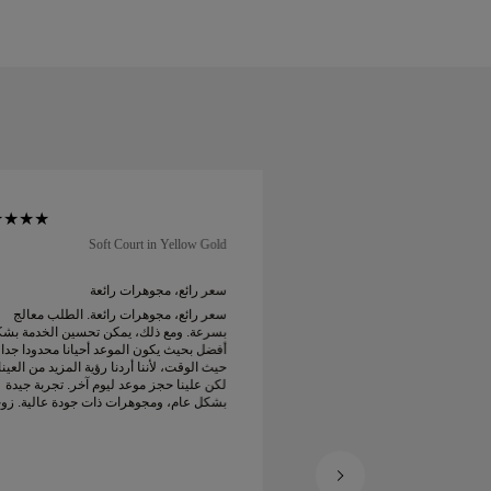
Soft Court in Yellow Gold
Soft Co
ائع...
سعر رائع، مجوهرات رائعة
 وأسعار مذهلة مع توصيل
سعر رائع، مجوهرات رائعة. الطلب معالج
بسرعة. ومع ذلك، يمكن تحسين الخدمة بش
أفضل بحيث يكون الموعد أحيانا محدودا جدا
حيث الوقت، لأننا أردنا رؤية المزيد من العين
لكن علينا حجز موعد ليوم آخر. تجربة جيدة
بشكل عام، ومجوهرات ذات جودة عالية. زو
سعيدة.