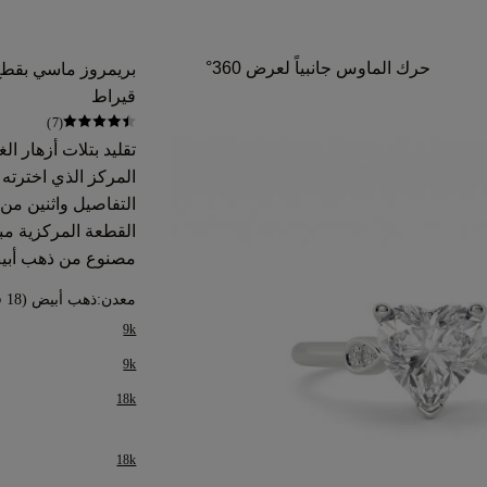
حرك الماوس جانبياً لعرض 360°
قيراط
(7)
تقليد بتلات أزهار ال
المركز الذي اخترته
التفاصيل واثنين من
القطعة المركزية مبا
مصنوع من ذهب أبي
معدن:
ذهب أبيض (18 قيراط)
9k
9k
18k
18k