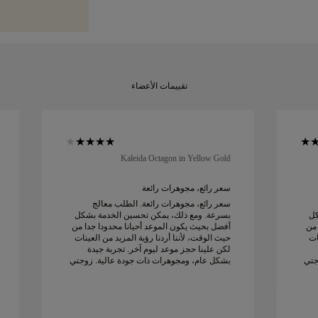
مميزة.
يمكنك إرجاعها أو استبدالها
تقييمات الأعضاء
Kaleida Octagon in Yellow Gold
سعر رائع، مجوهرات رائعة
سعر رائع، مجوهرات رائعة. الطلب معالج
كل
بسرعة. ومع ذلك، يمكن تحسين الخدمة بشكل
 من
أفضل بحيث يكون الموعد أحيانا محدودا جدا من
ات
حيث الوقت، لأننا أردنا رؤية المزيد من العينات
لكن علينا حجز موعد ليوم آخر. تجربة جيدة
جتي
بشكل عام، ومجوهرات ذات جودة عالية. زوجتي
سعيدة.