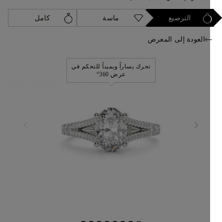
الترصيع
ماسة
كامل
العودة إلى المعرض
تحرك يساراً ويميناً للتحكم في
عرض 360°