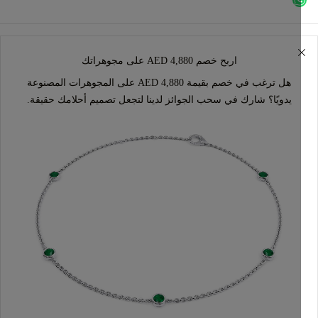
اربح خصم AED 4,880 على مجوهراتك
هل ترغب في خصم بقيمة AED 4,880 على المجوهرات المصنوعة
يدويًا؟ شارك في سحب الجوائز لدينا لتجعل تصميم أحلامك حقيقة.