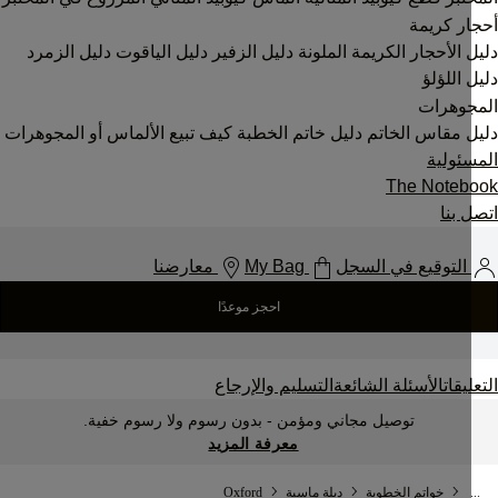
ر كريمة
 الأحجار الكريمة الملونة
دليل الزفير
دليل الياقوت
دليل الزمرد
 اللؤلؤ
جوهرات
 مقاس الخاتم
دليل خاتم الخطبة
كيف تبيع الألماس أو المجوهرات
ئولية
The Noteb
 بنا
التوقيع في السجل
My Bag
معارضنا
احجز موعدًا
يقات
الأسئلة الشائعة
التسليم والإرجاع
توصيل مجاني ومؤمن - بدون رسوم ولا رسوم خفية.
معرفة المزيد
.
خواتم الخطوبة
دبلة ماسية
Oxford