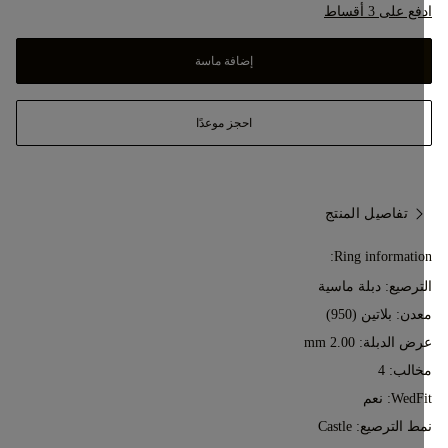
ع على 3 أقساط
إضافة ماسة
احجز موعدًا
تفاصيل المنتج
Ring informatio
ترصيع: دبلة ماسية
عدن:
بلاتين (950)
ض الدبلة: 2.00 mm
الب: 4
Wed: نعم
ط الترصيع: Castle