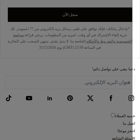
سجل الآن
*بإدخال بياناتك، فإنك توافق على تلقي رسائل بريد إلكتروني من 77 دايموندز. لك
حرية إلغاء الاشتراك في أي وقت. لمزيد من المعلومات، يرجى قراءة
سياسة
الخصوصية
والشروط والأحكام
الخاصة بنا. لا بديل نقدي. ينتهي السحب على الجائزة
في الساعة 23:59 (GMT) يوم 31/12/2026
نا نبقى على تواصل دائم!
مة العملاء
صل بنا
جز موعدًا
أسئلة الشائعة