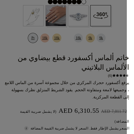
Pt
18k
18k
18k
9k
9k
اتم ألماس أكسفورد قطع بيضاوي من
لألماس البلاتيني
(6)
فع أكسفورد حجرك المركزي من خلال مجموعة آسرة من الماس اللامع
وجميعها لامعة ومتفاوتة الحجم. يقود الشريط المنزلق نظرك بسهولة
ى القطعة المركزية.
AED 6,310.55
AED 7,011.72
(لا يشمل ضريبة القيمة
مضافة)
سعر يشمل الإطار فقط. السعر لا يشمل ضريبة القيمة المضافة