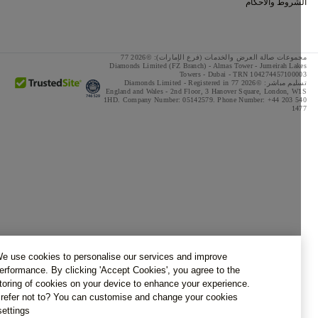
شروط والأحكام
مجموعات صالة العرض والخدمات (فرع الإمارات): ©2026 77
Diamonds Limited (FZ Branch) - Almas Tower - Jumeirah Lak
Towers - Dubai - TRN 1042744571000
تسليم مباشر: ©2026 77 Diamonds Limited - Registered in
England and Wales -
2nd Floor, 3 Hanover Square, London, W
1HD.
Company Number:
05142579.
Phone Number:
+44 203 5
14
We use cookies to personalise our services and improve
performance. By clicking 'Accept Cookies', you agree to the
storing of cookies on your device to enhance your experience.
Prefer not to? You can customise and change your cookies
settings.