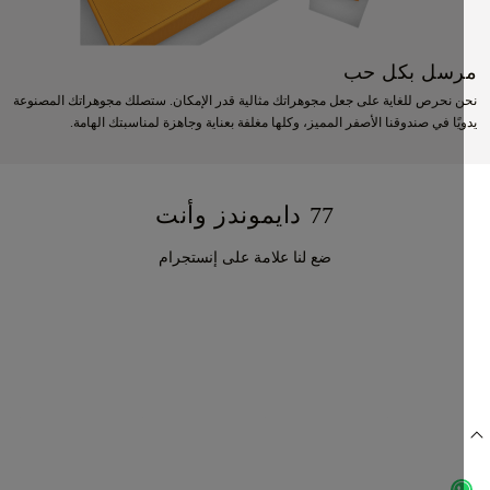
سل بكل حب
 نحرص للغاية على جعل مجوهراتك مثالية قدر الإمكان. ستصلك مجوهراتك المصنوعة
يًا في صندوقنا الأصفر المميز، وكلها مغلفة بعناية وجاهزة لمناسبتك الهامة.
77 دايموندز وأنت
ضع لنا علامة على إنستجرام