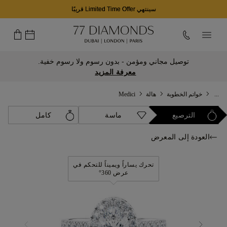
سينتهي Limited Time Offer قريبًا
توصيل مجاني ومؤمن - بدون رسوم ولا رسوم خفية.
معرفة المزيد
...
خواتم الخطوبة
هالة
Medici
الترصيع
ماسة
كامل
العودة إلى المعرض
تحرك يساراً ويميناً للتحكم في
عرض 360°