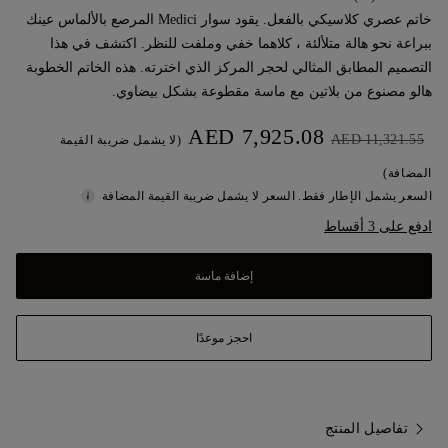
خاتم عصري كلاسيكي بالفعل. يقود سوار Medici المرصع بالألماس عينك
ببراعة نحو هالة متلألئة ، كلاهما خفي وملفت للنظر. اكتشف في هذا
التصميم المطابق المثالي لحجر المركز الذي اخترته. هذه الخاتم الخطوبة
هالو مصنوع من بلاتين مع ماسة مقطوعة بشكل بيضاوي.
AED 7,925.08
AED 11,321.55
(لا يشمل ضريبة القيمة
المضافة)
السعر يشمل الإطار فقط. السعر لا يشمل ضريبة القيمة المضافة
ادفع على 3 أقساط
إضافة ماسة
احجز موعدًا
تفاصيل المنتج