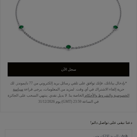
سجل الآن
*بإدخال بياناتك، فإنك توافق على تلقي رسائل بريد إلكتروني من 77 دايموندز. لك
حرية إلغاء الاشتراك في أي وقت. لمزيد من المعلومات، يرجى قراءة
سياسة
الخصوصية
والشروط والأحكام
الخاصة بنا. لا بديل نقدي. ينتهي السحب على الجائزة
في الساعة 23:59 (GMT) يوم 31/12/2026
دعنا نبقى على تواصل دائم!