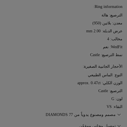
Ring information:
الترصيع: هالة
معدن:
بلاتين (950)
عرض الدبلة: 2.00 mm
مخالب: 4
WedFit: نعم
نمط الترصيع: Castle
الأحجار الجانبية الصغيرة:
النوع: الماس الطبيعي
الوزن الكلي: approx. 0.47ct
الترصيع: Castle
لون: G
النقاء: VS
مصمم ومصنوع يدوياً من 77 DIAMONDS
إتقان فن صناعة المجوهرات، قطعةً تلو الأخرى، على يد خبراء 77
توصيل مجاني ومؤمّن