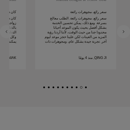
سعر رائع، مجوهرات رائعة
كان دييغو را
سعر رائع، مجوهرات رائعة. الطلب معالج
كان دييغو ر
بسرعة. ومع ذلك، يمكن تحسين الخدمة
زواجنا. كانت
بشكل أفضل بحيث يكون الموعد أحيانا
بالتفاصيل است
محدودا جدا من حيث الوقت، لأننا أردنا رؤية
التعامل مع 
المزيد من العينات لكن علينا حجز موعد ليوم
وكل شيء كان
آخر. تجربة جيدة بشكل عام، ومجوهرات ذات
يمكننا أن ن
جودة عالية. زوجتي سعيدة.
ونوصي به ب
زواج جميلة 
QING JI, منذ 4 يومًا
MATEUSZ WOZNIAK