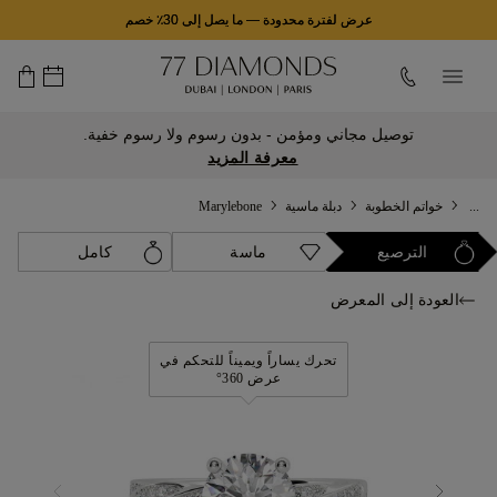
عرض لفترة محدودة
—
ما يصل إلى 30٪ خصم
توصيل مجاني ومؤمن - بدون رسوم ولا رسوم خفية.
معرفة المزيد
...
خواتم الخطوبة
دبلة ماسية
Marylebone
الترصيع
ماسة
كامل
العودة إلى المعرض
تحرك يساراً ويميناً للتحكم في
عرض 360°