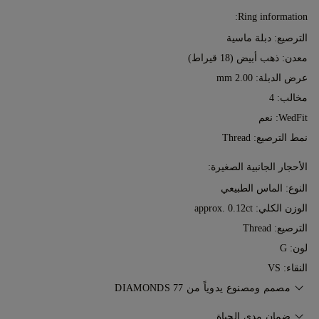
Ring information:
الترصيع: دبلة ماسية
معدن:
ذهب أبيض (18 قيراط)
عرض الدبلة: 2.00 mm
مخالب: 4
WedFit: نعم
نمط الترصيع: Thread
الأحجار الجانبية الصغيرة:
النوع: الماس الطبيعي
الوزن الكلي: approx. 0.12ct
الترصيع: Thread
لون: G
النقاء: VS
مصمم ومصنوع يدوياً من 77 DIAMONDS
إتقان فن صناعة المجوهرات، قطعةً تلو الأخرى، على يد خبراء 77
ضمان مدى الحياة