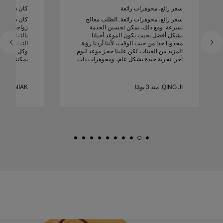
سعر رائع، مجوهرات رائعة
كان دييغو را
سعر رائع، مجوهرات رائعة. الطلب معالج
كان دييغو ر
بسرعة. ومع ذلك، يمكن تحسين الخدمة
زواجنا. كانت
بشكل أفضل بحيث يكون الموعد أحيانا
بالتفاصيل است
محدودا جدا من حيث الوقت، لأننا أردنا رؤية
التعامل مع 
المزيد من العينات لكن علينا حجز موعد ليوم
وكل شيء كان
آخر. تجربة جيدة بشكل عام، ومجوهرات ذات
يمكننا أن ن
جودة عالية. زوجتي سعيدة.
ونوصي به ب
زواج جميلة 
QING JI, منذ 3 يومًا
MATEUSZ WOZNIAK