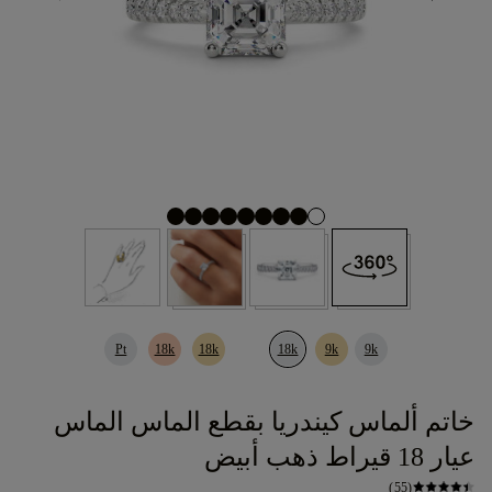
Pt
18k
18k
18k
9k
9k
خاتم ألماس كيندريا بقطع الماس الماس
عيار 18 قيراط ذهب أبيض
(55)