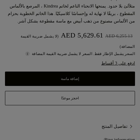
متلألئ بلا حدود. يمنحها الانحناء الناعم لخاتم Kindrea ، المرصع بالألماس
المقطوع ، بريقًا لا نهاية له وإحساسًا كلاسيكيًا. هذا الخاتم الخطوبة بحزام
من الألماس مصنوع من ذهب أبيض مع ماسة مقطوعة بشكل آشر.
AED 5,629.61
AED 6,255.13
(لا يشمل ضريبة القيمة
المضافة)
السعر يشمل الإطار فقط. السعر لا يشمل ضريبة القيمة المضافة
ادفع على 3 أقساط
إضافة ماسة
احجز موعدًا
تفاصيل المنتج
Ring information: