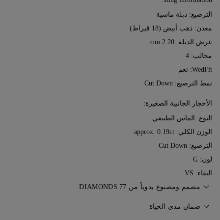
الترصيع: دبلة ماسية
معدن:
ذهب أبيض (18 قيراط)
عرض الدبلة: 2.20 mm
مخالب: 4
WedFit: نعم
نمط الترصيع: Cut Down
الأحجار الجانبية الصغيرة:
النوع: الماس الطبيعي
الوزن الكلي: approx. 0.19ct
الترصيع: Cut Down
لون: G
النقاء: VS
مصمم ومصنوع يدوياً من 77 DIAMONDS
إتقان فن صناعة المجوهرات، قطعةً تلو الأخرى، على يد خبراء 77
ضمان مدى الحياة
Diamonds.