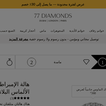
عرض لفترة محدودة
—
ما يصل إلى 30٪ خصم
خواتم زفاف
خواتم الأبدية
المجوهرات
ماس
أحجار كريمة
الصنع حسب 
معرفة المزيد
توصيل مجاني ومؤمن - بدون رسوم ولا رسوم خفية.
2
1
ماسة
هالة الإمبرا
 الماوس جانبياً لعرض
الألماس البلات
360°
(3)
هناك هالتان متلقتان ت