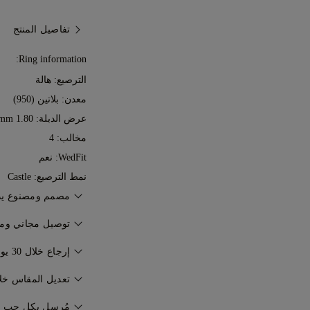
تفاصيل المنتج
Ring information:
الترصيع: هالة
معدن:
بلاتين (950)
عرض الدبلة: 1.80 mm
مخالب: 4
WedFit: نعم
نمط الترصيع: Castle
مصمم ومصنوع يدوياً من 7
إتقان فن صناعة المجوه
توصيل مجاني ومؤ
77 Diamonds.
سيتم توصيل مجوهراتك
إرجاع خلال 30 يوماً
المجانية من فيديكس أ
إذا لم تكن راضياً تمام
تعديل المقاس خلال 60 ي
لراحة البال. حيث يتم
30 يوماً. للمزيد راجع
ا
الإمارات العربية المت
مُرسل بكل حب