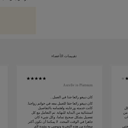
بنسبة 5%، وهي م
المقاس مجاناً خلال 60 يوماً من الاستلام. للمزيد راجع
نولي عناية فائقة بكل 
الخاصة بك، مباشرةً ع
المقاسات
.
في علبتنا الصفراء الم
أثناء الشحن والتوصيل. 
مميزة.
يمكنك إرجاعها أو استبدالها
تقييمات الأعضاء
Aurelle in Platinum
كان دييغو رائعا جدا في العمل...
كان دييغو رائعا حقا للعمل معه في خواتم زواجنا.
كل
كانت خدمته ورعايته واهتمامه بالتفاصيل
 من
استثنائية من البداية للنهاية. تم التعامل مع كل
ات
تفصيل بشكل صحيح تماما، وكل شيء كان
جاهزا في الوقت المحدد. لا يمكننا أن نكون أكثر
جتي
سعادة من هذه التجربة ونوصي به بشدة لأي