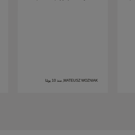
شخص يبحث عن خواتم زواج جميلة ومصممة
بإتقان.
MATEUSZ WOZNIAK, منذ 10 يومًا