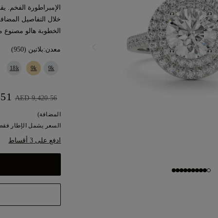
الإمبراطورة الفخم. يقد
خلال التفاصيل المضافة
الخطوبة هالو مصنوع 
معدن:
بلاتين (950)
18k
9k
9k
AED 8,478.51
AED 9,420.56
المضافة)
السعر يشمل الإطار فقط.
ادفع على 3 أقساط