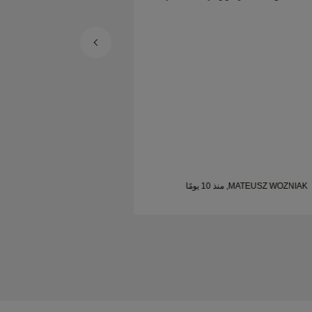
شخص يبحث عن خواتم زواج جميلة ومصممة
بإتقان.
MATEUSZ WOZNIAK, منذ 10 يومًا
SHELLEY, منذ 19 يومًا