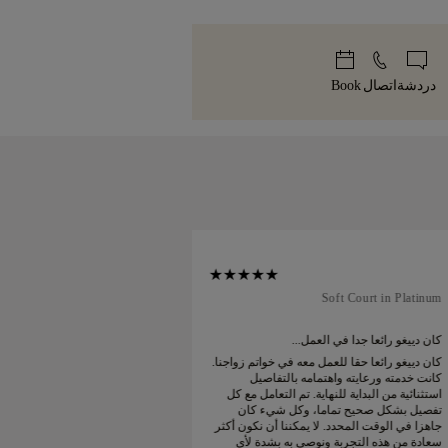
ماثلة لسعر ضريبة القيمة المضافة المحلية
سياسة
قطعة. يصل مجوهراتك المصنوعة يدوياً
ند الدفع ولن يتم تحصيل أي رسوم أخرى
ميزة، مغلفة بعناية وجاهزة للحظة
إذا لم تكن راضياً تماماً عن مشترياتك،
 في أقل من 30 يوماً.
دردشة
اتصال
Book
nal Court in Platinum
Soft Court in Platinum
كان دييغو رائعا جدا في العمل...
طلبت خاتم زواجي عبر ا
كان دييغو رائعا حقا للعمل معه في خواتم زواجنا.
كانت خدمته ورعايته واهتمامه بالتفاصيل
الوقت المتوقع. تم وض
استثنائية من البداية للنهاية. تم التعامل مع كل
جميل. خاتم زواجي البلات
تفصيل بشكل صحيح تماما، وكل شيء كان
سعيد جدا
جاهزا في الوقت المحدد. لا يمكننا أن نكون أكثر
سعادة من هذه التجربة ونوصي به بشدة لأي