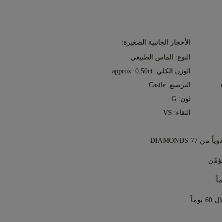
الأحجار الجانبية الصغيرة:
النوع: الماس الطبيعي
الوزن الكلي: approx. 0.50ct
الترصيع: Castle
لون: G
النقاء: VS
7 DIAMONDS
رات، قطعةً تلو الأخرى، على يد خبراء
مّن
 عن طريق خدمة التوصيل الخاصة
و دي إتش إل، وهي مؤمنة بالكامل
اً، يمكنك إرجاع أو استبدال مشتراك خلال
وماً
 إرسال جميع المشتريات عبر مركزنا في
لشروط والأحكام
.
حدة. سيتم تحصيل وديعة رسوم استيراد
لضمان المقاس المثالي، تقدم 77 Diamonds خدمة تعديل