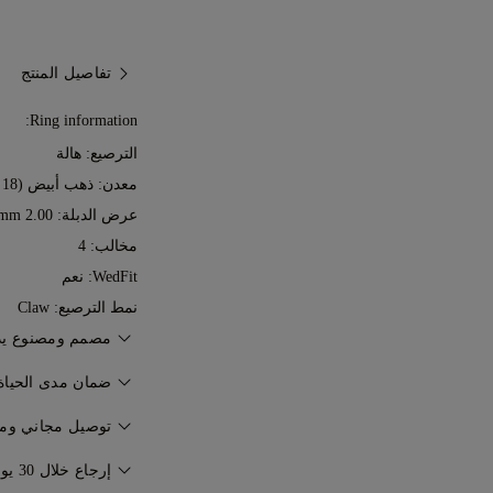
تفاصيل المنتج
Ring information:
الترصيع: هالة
معدن:
ذهب أبيض (18 قيراط)
عرض الدبلة: 2.00 mm
مخالب: 4
WedFit: نعم
نمط الترصيع: Claw
مصمم ومصنوع يدوياً من 7
إتقان فن صناعة المجوه
ضمان مدى الحياة
77 Diamonds.
توصيل مجاني ومؤ
الحياة ضد عيوب التصني
سيتم توصيل مجوهراتك
إرجاع خلال 30 يوماً
مجاناً. للمزيد من التف
المجانية من فيديكس أ