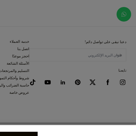
خدمة العملاء
دعنا نبقى على تواصل دائم!
اتصل بنا
احجز موعدًا
الأسئلة الشائعة
تابعنا
التسليم والمرتجعات
شروط وأحكام التمو
حاسبة الضرائب وال
عروض خاصة
خيار الإطار
(لا يشمل ضريبة الق
Edwardia, ذهب أبيض (18 قيراط)
مجموعات صالة العرض والخدمات (فرع الإمارات): ©2026 77 Diamonds Limited (FZ Branch) - Almas Tower - Jumeirah Lakes Towers - Dubai - TRN 104274457100003