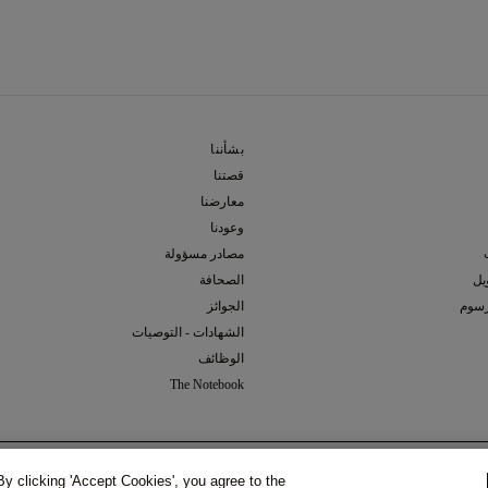
بشأننا
قصتنا
معارضنا
وعودنا
مصادر مسؤولة
يل
الصحافة
رسوم
الجوائز
الشهادات - التوصيات
الوظائف
The Notebook
يمة المضافة)
تم الاختيار ماسة
(لا يشمل ضريبة القيمة المضافة)
المجموع الكلي
إفتراضي (مستدير, 0.30,
SI1
,
K
)
(لا يشمل ضريبة القيمة
y clicking 'Accept Cookies', you agree to the