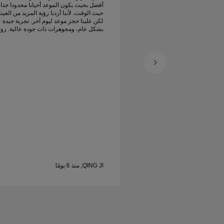
أفضل بحيث يكون الموعد أحيانا محدودا جدا
حيث الوقت، لأننا أردنا رؤية المزيد من العين
لكن علينا حجز موعد ليوم آخر. تجربة جيدة
بشكل عام، ومجوهرات ذات جودة عالية. زو
سعيدة.
QING JI, منذ 6 يومًا