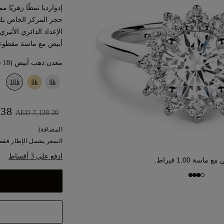
إدوارديا نمطًا زهريًا 
حجر المركز الخاص بك 
الإعداد الدائري الأثي
أبيض مع ماسة مقطوع
معدن:
ذهب أبيض (18 قيراط)
18k
9k
9k
AED 6,424.38
AED 7,138.20
المضافة)
السعر يشمل الإطار فقط.
ادفع على 3 أقساط
ماسة 1.00 قيراط.