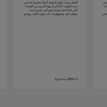
 من
أفضل بحيث يكون الموعد أحيانا محدودا جدا من
ات
حيث الوقت، لأننا أردنا رؤية المزيد من العينات
لكن علينا حجز موعد ليوم آخر. تجربة جيدة
جتي
بشكل عام، ومجوهرات ذات جودة عالية. زوجتي
سعيدة.
QING JI, منذ 6 يومًا