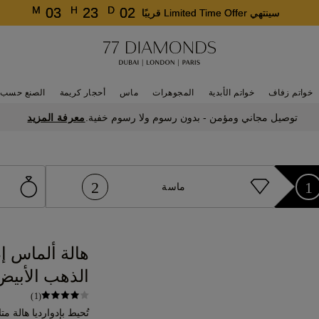
M
H
D
03
23
02
سينتهي Limited Time Offer قريبًا
خواتم زفاف
خواتم الأبدية
المجوهرات
ماس
أحجار كريمة
الصنع حسب 
معرفة المزيد
توصيل مجاني ومؤمن - بدون رسوم ولا رسوم خفية.
2
1
ماسة
هالة ألماس إ
الذهب الأبيض عيار 
(1)
تُحيط بإدوارديا هالة م