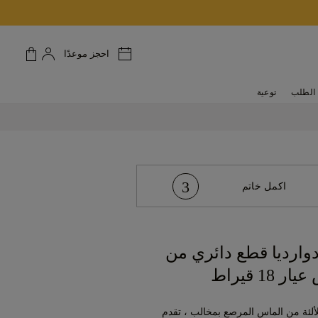
احجز موعدًا
الطلب
توعية
3
اكمل خاتم
دوارديا قطع دائري من
18 قيراط
تلألئة من الماس المرصع بمخالب ، تقدم