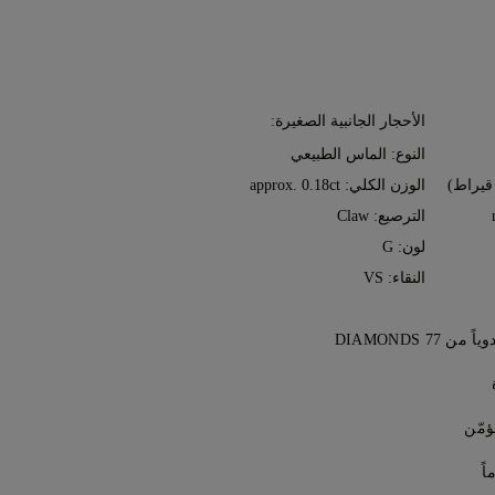
الأحجار الجانبية الصغيرة:
النوع: الماس الطبيعي
الوزن الكلي: approx. 0.18ct
الترصيع: Claw
لون: G
النقاء: VS
7 DIAMONDS
رات، قطعةً تلو الأخرى، على يد خبراء
مع أي عملية شراء من 77 Diamonds تحصل على ضمان مدى
مّن
ع. سيتم إجراء جميع الإصلاحات اللازمة
 عن طريق خدمة التوصيل الخاصة
اصيل، راجع
الشروط والأحكام
.
و دي إتش إل، وهي مؤمنة بالكامل