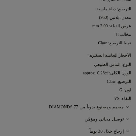
الترصيع: دبلة ماسية
معدن:
بلاتين (950)
عرض الدبلة: 2.00 mm
مخالب: 4
نمط الترصيع: Claw
الأحجار الجانبية الصغيرة:
النوع: الماس الطبيعي
الوزن الكلي: approx. 0.28ct
الترصيع: Claw
لون: G
النقاء: VS
مصمم ومصنوع يدوياً من 77 DIAMONDS
إتقان فن صناعة المجوهرات، قطعةً تلو الأخرى، على يد خبراء 77
توصيل مجاني ومؤمّن
Diamonds.
سيتم توصيل مجوهراتك عن طريق خدمة التوصيل الخاصة المجانية
إرجاع خلال 30 يوماً