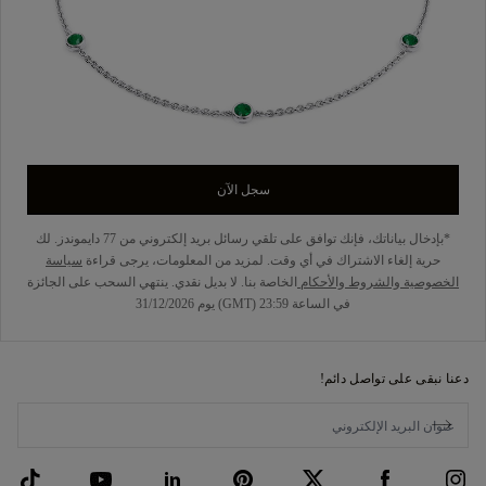
سجل الآن
*بإدخال بياناتك، فإنك توافق على تلقي رسائل بريد إلكتروني من 77 دايموندز. لك
حرية إلغاء الاشتراك في أي وقت. لمزيد من المعلومات، يرجى قراءة
سياسة
الخصوصية
والشروط والأحكام
الخاصة بنا. لا بديل نقدي. ينتهي السحب على الجائزة
في الساعة 23:59 (GMT) يوم 31/12/2026
دعنا نبقى على تواصل دائم!