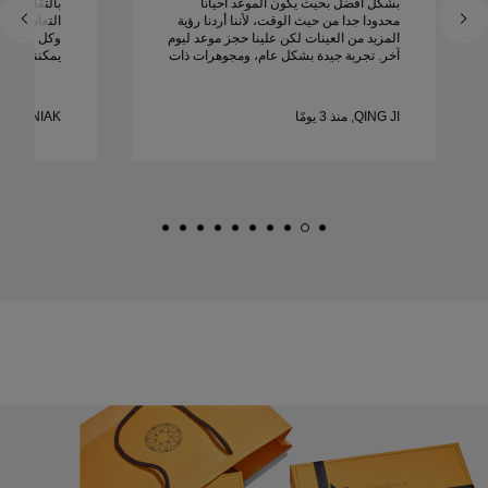
بشكل أفضل بحيث يكون الموعد أحيانا
بالتفاصيل است
محدودا جدا من حيث الوقت، لأننا أردنا رؤية
التعامل مع 
المزيد من العينات لكن علينا حجز موعد ليوم
وكل شيء كان
آخر. تجربة جيدة بشكل عام، ومجوهرات ذات
يمكننا أن ن
جودة عالية. زوجتي سعيدة.
ونوصي به ب
زواج جميلة 
QING JI, منذ 3 يومًا
MATEUSZ WOZNIAK