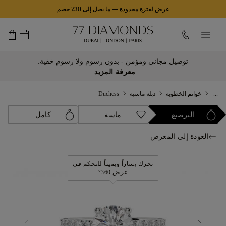
عرض لفترة محدودة
—
ما يصل إلى 30٪ خصم
توصيل مجاني ومؤمن - بدون رسوم ولا رسوم خفية.
معرفة المزيد
...
خواتم الخطوبة
دبلة ماسية
Duchess
الترصيع
ماسة
كامل
العودة إلى المعرض
تحرك يساراً ويميناً للتحكم في
عرض 360°