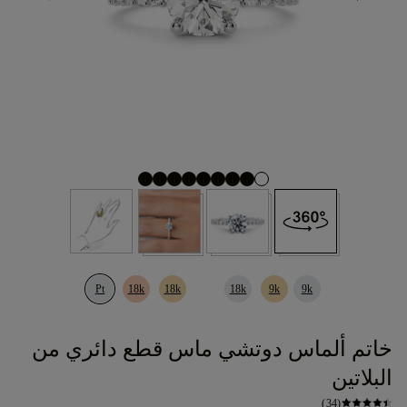
Pt
18k
18k
18k
9k
9k
خاتم ألماس دوتشي ماس قطع دائري من
البلاتين
(34)