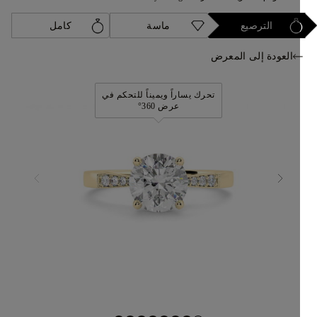
الترصيع
ماسة
كامل
العودة إلى المعرض
تحرك يساراً ويميناً للتحكم في
عرض 360°