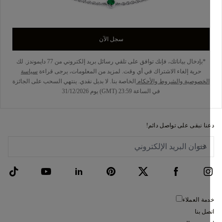
سجل الآن
*بإدخال بياناتك، فإنك توافق على تلقي رسائل بريد إلكتروني من 77 دايموندز. لك
حرية إلغاء الاشتراك في أي وقت. لمزيد من المعلومات، يرجى قراءة
سياسة
الخصوصية
والشروط والأحكام
الخاصة بنا. لا بديل نقدي. ينتهي السحب على الجائزة
في الساعة 23:59 (GMT) يوم 31/12/2026
نا نبقى على تواصل دائم!
مة العملاء
صل بنا