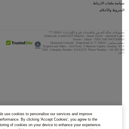
اسة ملفات الارتباط
شروط والأحكام
مجموعات صالة العرض والخدمات (فرع الإمارات): ©2026 77
Diamonds Limited (FZ Branch) - Almas Tower - Jumeirah Lak
Towers - Dubai - TRN 1042744571000
تسليم مباشر: ©2026 77 Diamonds Limited - Registered in
England and Wales -
2nd Floor, 3 Hanover Square, London, W
1HD.
Company Number:
05142579.
Phone Number:
+44 203 5
14
We use cookies to personalise our services and improve
performance. By clicking 'Accept Cookies', you agree to the
storing of cookies on your device to enhance your experience.