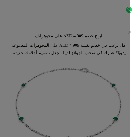
اربح خصم AED 4,909 على مجوهراتك
هل ترغب في خصم بقيمة AED 4,909 على المجوهرات المصنوعة
يدويًا؟ شارك في سحب الجوائز لدينا لتجعل تصميم أحلامك حقيقة.