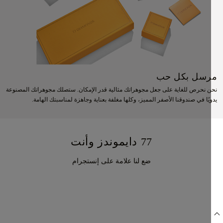
سل بكل حب
 نحرص للغاية على جعل مجوهراتك مثالية قدر الإمكان. ستصلك مجوهراتك المصنوعة
يًا في صندوقنا الأصفر المميز، وكلها مغلفة بعناية وجاهزة لمناسبتك الهامة.
77 دايموندز وأنت
ضع لنا علامة على إنستجرام