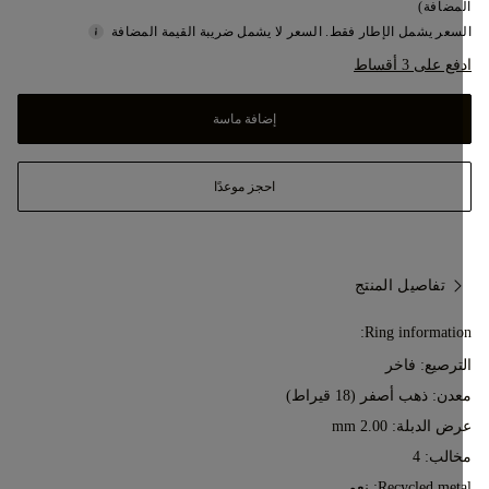
مضافة)
سعر يشمل الإطار فقط. السعر لا يشمل ضريبة القيمة المضافة
ع على 3 أقساط
إضافة ماسة
احجز موعدًا
تفاصيل المنتج
Ring informatio
ترصيع: فاخر
عدن:
ذهب أصفر (18 قيراط)
ض الدبلة: 2.00 mm
الب: 4
Recycled met: نعم