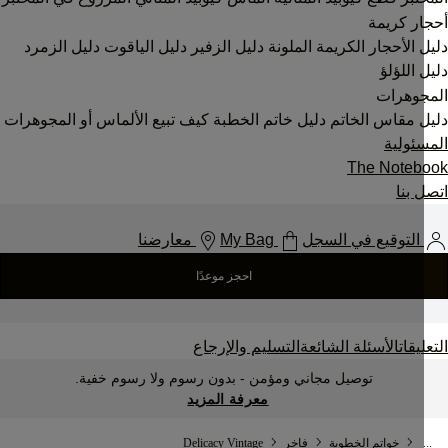
ر كريمة
 الأحجار الكريمة الملونة
دليل الزفير
دليل الياقوت
دليل الزمرد
 اللؤلؤ
جوهرات
 مقاس الخاتم
دليل خاتم الخطبة
كيف تبيع الألماس أو المجوهرات
ئولية
The Noteb
 بنا
التوقيع في السجل
My Bag
معارضنا
احجز موعدًا
يقات
الأسئلة الشائعة
التسليم والإرجاع
توصيل مجاني ومؤمن - بدون رسوم ولا رسوم خفية.
معرفة المزيد
.
خواتم الخطوبة
فاخر
Delicacy Vintage