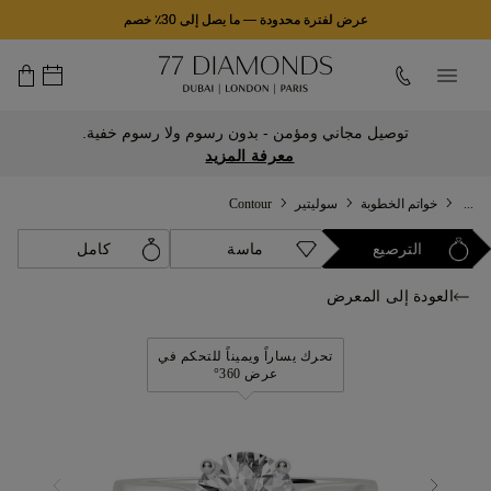
عرض لفترة محدودة
—
ما يصل إلى 30٪ خصم
توصيل مجاني ومؤمن - بدون رسوم ولا رسوم خفية.
معرفة المزيد
...
خواتم الخطوبة
سوليتير
Contour
الترصيع
ماسة
كامل
العودة إلى المعرض
تحرك يساراً ويميناً للتحكم في
عرض 360°