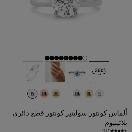
Pt
18k
18k
18k
9k
9k
ألماس كونتور سوليتير كونتور قطع دائري
بلاتينيوم
(118)