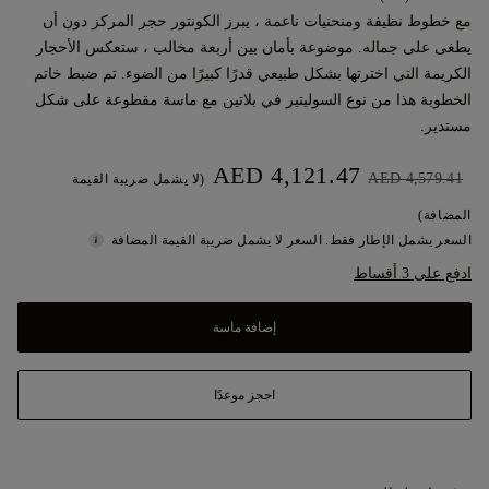
مع خطوط نظيفة ومنحنيات ناعمة ، يبرز الكونتور حجر المركز دون أن
يطغى على جماله. موضوعة بأمان بين أربعة مخالب ، ستعكس الأحجار
الكريمة التي اخترتها بشكل طبيعي قدرًا كبيرًا من الضوء. تم ضبط خاتم
الخطوبة هذا من نوع السوليتير في بلاتين مع ماسة مقطوعة على شكل
مستدير.
AED 4,121.47
AED 4,579.41
(لا يشمل ضريبة القيمة
المضافة)
السعر يشمل الإطار فقط. السعر لا يشمل ضريبة القيمة المضافة
ادفع على 3 أقساط
إضافة ماسة
احجز موعدًا