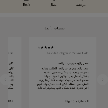
يوماً.
دردشة
اتصال
Book
تقييمات الأعضاء
in Platinum
Kaleida Octagon in Yellow Gold
سعر رائع، مجوهرات رائعة
كان دييغو را
سعر رائع، مجوهرات رائعة. الطلب معالج
كان دييغو ر
بسرعة. ومع ذلك، يمكن تحسين الخدمة
زواجنا. كانت
بشكل أفضل بحيث يكون الموعد أحيانا
بالتفاصيل است
محدودا جدا من حيث الوقت، لأننا أردنا رؤية
التعامل مع 
المزيد من العينات لكن علينا حجز موعد ليوم
وكل شيء كان
آخر. تجربة جيدة بشكل عام، ومجوهرات ذات
يمكننا أن ن
جودة عالية. زوجتي سعيدة.
ونوصي به ب
زواج جميلة 
QING JI, منذ 3 يومًا
MATEUSZ WOZNIAK