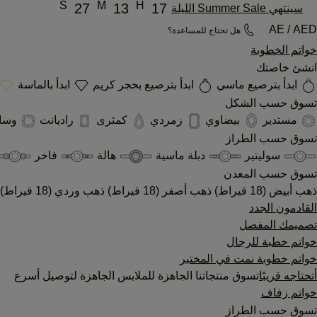
S
M
H
27
13
17
سينتهي Summer Sale الليلة
AE / AED
هل تحتاج للمساعدة؟
خواتم الخطوبة
انشئ خاصتك
ابدأ بترصيع ماسي
ابدأ بترصيع بحجر كريم
ابدأ بالماسة
تسوق حسب الشكل
مستدير
بيضاوي
زمردي
كمثرى
راديانت
وسا
تسوق حسب الطراز
سوليتير
دبلة ماسية
هالة
فاخر
تسوق حسب المعدن
ذهب أبيض (18 قيراط)
ذهب أصفر (18 قيراط)
ذهب وردي (18 قيراط)
القادمون الجدد
تصميمك المفصل
خواتم خطبة للرجال
خواتم خطوبة نمت في المختبر
أتحتاجه قريبًا
تسوق منتجاتنا الجاهزة للملابس الجاهزة لتوصيل أسرع
خواتم زفاف
تسوق حسب الطراز