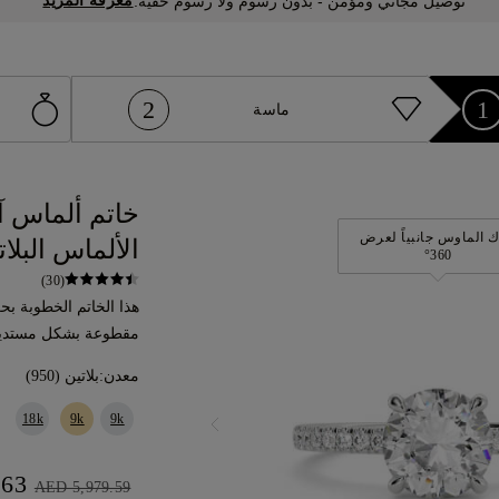
معرفة المزيد
توصيل مجاني ومؤمن - بدون رسوم ولا رسوم خفية.
2
1
ماسة
خاتم ألماس آ
 الماوس جانبياً لعرض
الألماس البلات
360°
(30)
هذا الخاتم الخطوبة ب
مقطوعة بشكل مستدير
معدن:
بلاتين (950)
18k
9k
9k
AED 5,381.63
AED 5,979.59