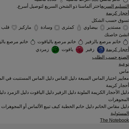
التسليم السريع
اختر ألماسنا ذو الشحن السريع لتوصيل أسرع.
أحجار كريمة
تسوق حسب الشكل
مستدير
بيضاوي
كمثرى
وسادة
ماركيز
قلب
انشئ خاصتك
خاتم مرصع بالزفير
خاتم مرصع بالياقوت
خاتم مرصع بال
أحجار كريمة
زفير
ياقوت
زمردي
الصنع حسب الطلب
توعية
ماس
معايير اختيار الماس السبعة
دليل الماس
دليل الماس المستنبت في الم
أحجار كريمة
دليل الأحجار الكريمة الملونة
دليل الزفير
دليل الياقوت
دليل الزمرد
دليل
المجوهرات
دليل مقاس الخاتم
دليل خاتم الخطبة
كيف تبيع الألماس أو المجوهرات
المسئولية
The Notebook