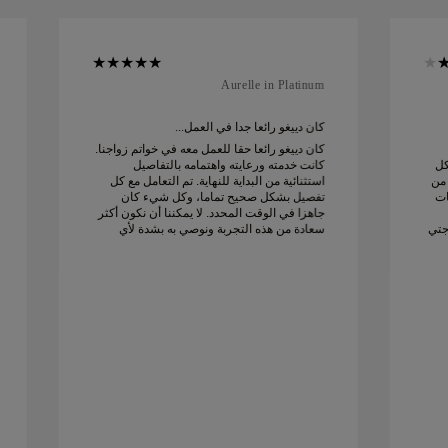
Aurelle in Platinum
كان دييغو رائعا جدا في العمل...
كان دييغو رائعا حقا للعمل معه في خواتم زواجنا.
كل
كانت خدمته ورعايته واهتمامه بالتفاصيل
 من
استثنائية من البداية للنهاية. تم التعامل مع كل
ات
تفصيل بشكل صحيح تماما، وكل شيء كان
جاهزا في الوقت المحدد. لا يمكننا أن نكون أكثر
جتي
سعادة من هذه التجربة ونوصي به بشدة لأي
شخص يبحث عن خواتم زواج جميلة ومصممة
بإتقان.