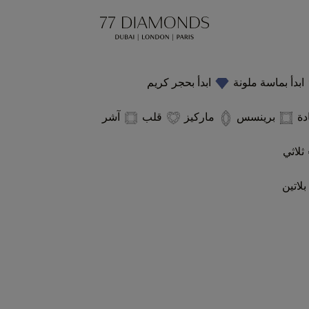
ابدأ بماسة ملونة
ابدأ بحجر كريم
دة
برينسس
ماركيز
قلب
آشر
ثلاثي
بلاتين