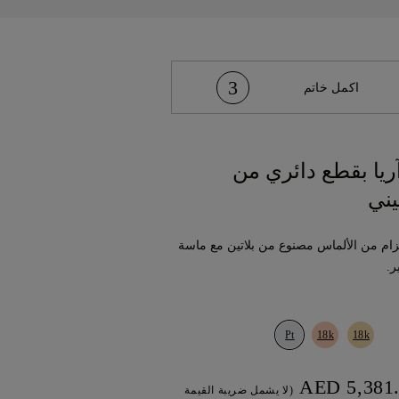
3
اكمل خاتم
ريا بقطع دائري من
يني
حزام من الألماس مصنوع من بلاتين مع ماسة
.
Pt
18k
18k
(لا يشمل ضريبة القيمة