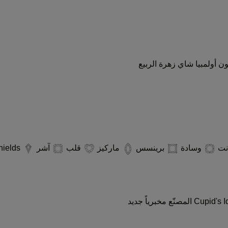
ون
أولمبيا
شاي
زهرة الربيع
انت
وسادة
برينسس
ماركيز
قلب
آشر
Kites/Shields
جديد