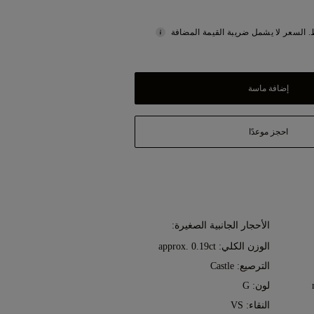
 السعر لا يشمل ضريبة القيمة المضافة
إضافة ماسة
احجز موعدًا
الأحجار الجانبية الصغيرة:
الوزن الكلي: approx. 0.19ct
الترصيع: Castle
لون: G
النقاء: VS