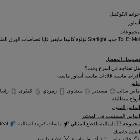
خواتم الكوكتيل
أساور
مجموعات
Toi Et Moi
جديد
Starlight
لؤلؤة
كاليدا
مايفير
غايا
قصاصات الورق المل
تصميمك المفصل
هل تحتاجه في أسرع وقت؟
أقراط ماسية
قلادات ماسية
أساور ماسية
ماس
ماس سائب
مستدير
بيضاوي
زمردي
كمثرى
رادي
أزواج متطابقة
الماس الملون
الماس المستنبت في المختبر
مجموعة 77 المثالية للقطع المثالي
ماسات كيوبيد المثالية
Cupid's Ideal المصنّع مخبرياً
انشئ خاصتك
خاتم ماسي
أقراط ماسية
قلادة ماسية