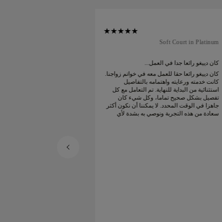
nal Court in Platinum
Soft Court in Platinum
كان دييغو رائعا جدا في العمل...
طلبت خاتم زواجي عبر ا
كان دييغو رائعا حقا للعمل معه في خواتم زواجنا.
كانت خدمته ورعايته واهتمامه بالتفاصيل
الوقت المتوقع. تم وض
استثنائية من البداية للنهاية. تم التعامل مع كل
جميل. خاتم زواجي البلات
تفصيل بشكل صحيح تماما، وكل شيء كان
سعيد جدا
جاهزا في الوقت المحدد. لا يمكننا أن نكون أكثر
سعادة من هذه التجربة ونوصي به بشدة لأي
شخص يبحث عن خواتم زواج جميلة ومصممة
بإتقان.