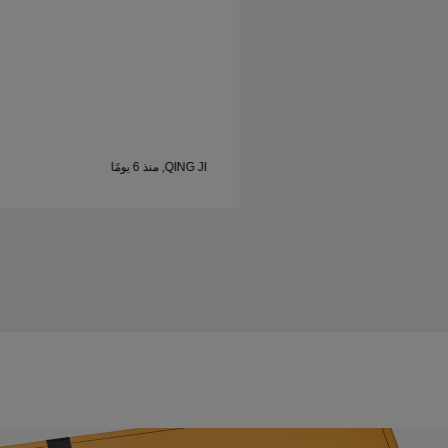
QING JI, منذ 6 يومًا