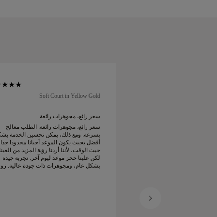
Soft Court in Yellow Gold
Soft Co
ائع...
سعر رائع، مجوهرات رائعة
 وأسعار مذهلة مع توصيل
سعر رائع، مجوهرات رائعة. الطلب معالج
بسرعة. ومع ذلك، يمكن تحسين الخدمة بش
أفضل بحيث يكون الموعد أحيانا محدودا جدا
حيث الوقت، لأننا أردنا رؤية المزيد من العين
لكن علينا حجز موعد ليوم آخر. تجربة جيدة
بشكل عام، ومجوهرات ذات جودة عالية. زو
سعيدة.