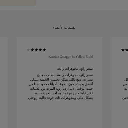
تقييمات الأعضاء
Kaleida Octagon in Yellow Gold
سعر رائع، مجوهرات رائعة
سعر رائع، مجوهرات رائعة. الطلب معالج
كل
بسرعة. ومع ذلك، يمكن تحسين الخدمة بشكل
 من
أفضل بحيث يكون الموعد أحيانا محدودا جدا من
ات
حيث الوقت، لأننا أردنا رؤية المزيد من العينات
لكن علينا حجز موعد ليوم آخر. تجربة جيدة
جتي
بشكل عام، ومجوهرات ذات جودة عالية. زوجتي
سعيدة.