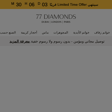
M
H
D
30
06
03
سينتهي Limited Time Offer قريبًا
خواتم زفاف
خواتم الأبدية
المجوهرات
ماس
أحجار كريمة
الصنع حسب 
معرفة المزيد
توصيل مجاني ومؤمن - بدون رسوم ولا رسوم خفية.