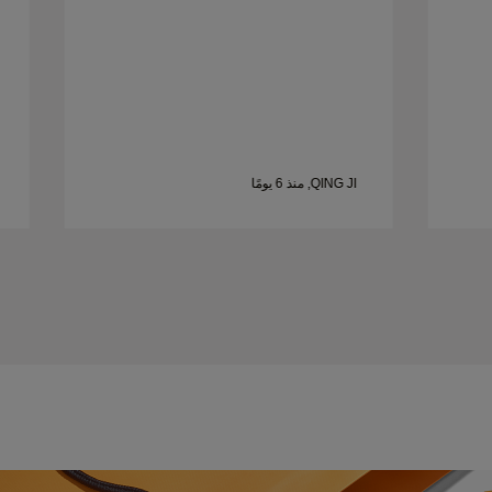
QING JI, منذ 6 يومًا