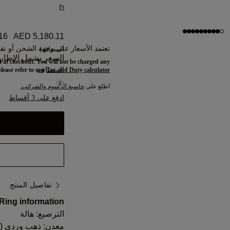
Pt
16
AED 5,180.11
تعتمد الأسعار على وجهة الشحن أو نقط
المضافة)
السعر يشمل الإطار 
 at checkout. You will not be charged any
المضافة
please refer to our
Tax and Duty calculator
اطلع على
حاسبة الرسوم والضرائب.
ادفع على 3 أقساط
تفاصيل المنتج
Ring information:
الترصيع: هالة
معدن:
ذهب وردي (18 قيراط)