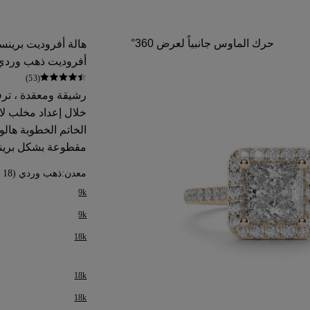
حرك الماوس جانبياً لعرض 360°
هالة أفروديت برينس
أفروديت ذهب وردي عيار 8
(53)
رشيقة ومعقدة ، تر
خلال إعداد مخلب لام
الخاتم الخطوبة ها
مقطوعة بشكل بري
معدن:
ذهب وردي (18 قيراط)
9k
9k
18k
18k
18k