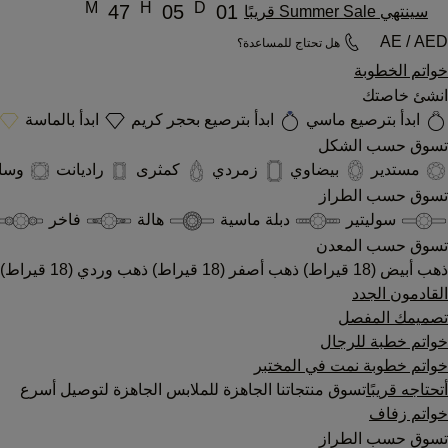
M
H
D
47
05
01
سينتهي Summer Sale قريبًا
AE / AED
هل تحتاج للمساعدة؟
خواتم الخطوبة
انشئ خاصتك
ابدأ بترصيع ماسي
ابدأ بترصيع بحجر كريم
ابدأ بالماسة
تسوق حسب الشكل
مستدير
بيضاوي
زمردي
كمثرى
راديانت
وسا
تسوق حسب الطراز
سوليتير
دبلة ماسية
هالة
فاخر
تسوق حسب المعدن
ذهب أبيض (18 قيراط)
ذهب أصفر (18 قيراط)
ذهب وردي (18 قيراط)
القادمون الجدد
تصميمك المفصل
خواتم خطبة للرجال
خواتم خطوبة نمت في المختبر
أتحتاجه قريبًا
تسوق منتجاتنا الجاهزة للملابس الجاهزة لتوصيل أسرع
خواتم زفاف
تسوق حسب الطراز