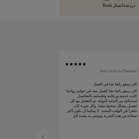
 في أقل من 30 يوماً.
دردشة
اتصال
Book
nal Court in Platinum
Soft Court in Platinum
كان دييغو رائعا جدا في العمل...
طلبت خاتم زواجي عبر ا
كان دييغو رائعا حقا للعمل معه في خواتم زواجنا.
كانت خدمته ورعايته واهتمامه بالتفاصيل
الوقت المتوقع. تم وض
استثنائية من البداية للنهاية. تم التعامل مع كل
جميل. خاتم زواجي البلات
تفصيل بشكل صحيح تماما، وكل شيء كان
سعيد جدا
جاهزا في الوقت المحدد. لا يمكننا أن نكون أكثر
سعادة من هذه التجربة ونوصي به بشدة لأي
شخص يبحث عن خواتم زواج جميلة ومصممة
بإتقان.