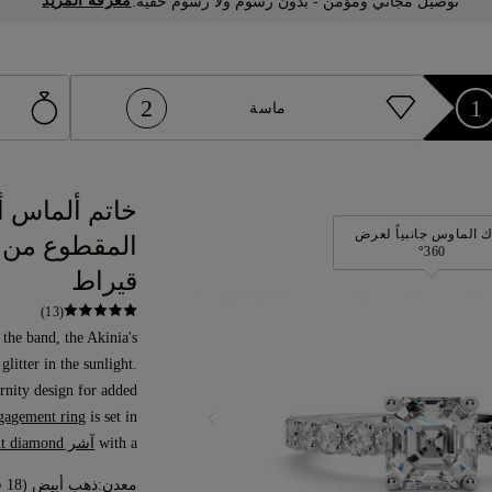
معرفة المزيد
توصيل مجاني ومؤمن - بدون رسوم ولا رسوم خفية.
2
1
ماسة
خاتم ألماس أ
 الماوس جانبياً لعرض
360°
قيراط
(13)
 the band, the Akinia's
 glitter in the sunlight.
rnity design for added
gagement ring
with a
آشر cut diamond
معدن:
ذهب أبيض (18 قيراط)