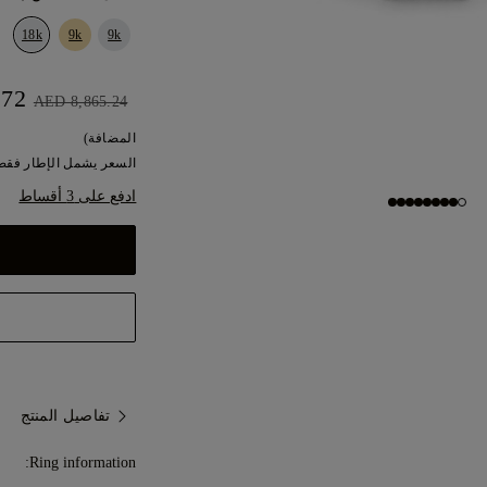
18k
9k
9k
AED 7,978.72
AED 8,865.24
المضافة)
السعر يشمل الإطار فقط.
ادفع على 3 أقساط
تفاصيل المنتج
Ring information: