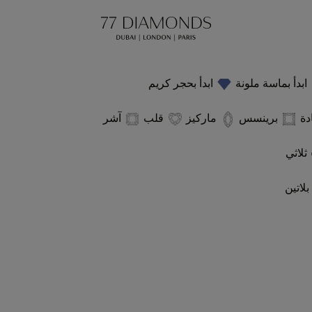
ابدأ بماسة ملونة
ابدأ بحجر كريم
دة
برينسس
ماركيز
قلب
آشر
ثلاثي
بلاتين