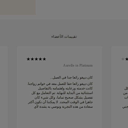
مميزة.
يمكنك إرجاعها أو استبدالها
تقييمات الأعضاء
Aurelle in Platinum
كان دييغو رائعا جدا في العمل...
كان دييغو رائعا حقا للعمل معه في خواتم زواجنا.
كل
كانت خدمته ورعايته واهتمامه بالتفاصيل
 من
استثنائية من البداية للنهاية. تم التعامل مع كل
ات
تفصيل بشكل صحيح تماما، وكل شيء كان
جاهزا في الوقت المحدد. لا يمكننا أن نكون أكثر
جتي
سعادة من هذه التجربة ونوصي به بشدة لأي
شخص يبحث عن خواتم زواج جميلة ومصممة
بإتقان.