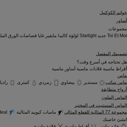
خواتم الكوكتيل
أساور
مجموعات
Toi Et Moi
جديد
Starlight
لؤلؤة
كاليدا
مايفير
غايا
قصاصات الورق المل
تصميمك المفصل
هل تحتاجه في أسرع وقت؟
أقراط ماسية
قلادات ماسية
أساور ماسية
ماس
ماس سائب
مستدير
بيضاوي
زمردي
كمثرى
رادي
أزواج متطابقة
الماس الملون
الماس المستنبت في المختبر
مجموعة 77 المثالية للقطع المثالي
ماسات كيوبيد المثالية
Cupid's Ideal المصنّع مخبرياً
انشئ خاصتك
خاتم ماسي
أقراط ماسية
قلادة ماسية