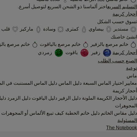
التسليم السريع
اختر ألماسنا ذو الشحن السريع لتوصيل أسرع.
أحجار كريمة
تسوق حسب الشكل
مستدير
بيضاوي
كمثرى
وسادة
ماركيز
قلب
انشئ خاصتك
خاتم مرصع بالزفير
خاتم مرصع بالياقوت
خاتم مرصع بال
أحجار كريمة
زفير
ياقوت
زمردي
الصنع حسب الطلب
توعية
ماس
معايير اختيار الماس السبعة
دليل الماس
دليل الماس المستنبت في الم
أحجار كريمة
دليل الأحجار الكريمة الملونة
دليل الزفير
دليل الياقوت
دليل الزمرد
دليل
المجوهرات
دليل مقاس الخاتم
دليل خاتم الخطبة
كيف تبيع الألماس أو المجوهرات
المسئولية
The Notebook