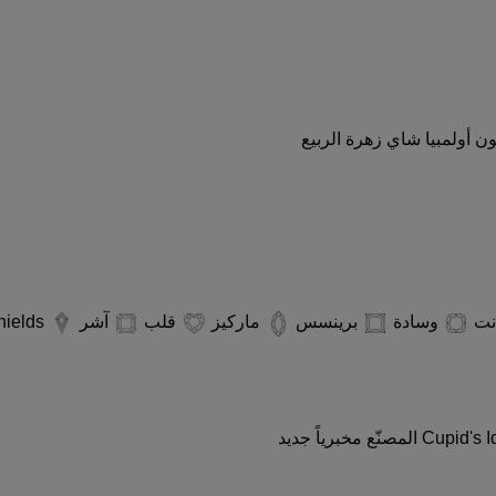
ون
أولمبيا
شاي
زهرة الربيع
انت
وسادة
برينسس
ماركيز
قلب
آشر
Kites/Shields
جديد