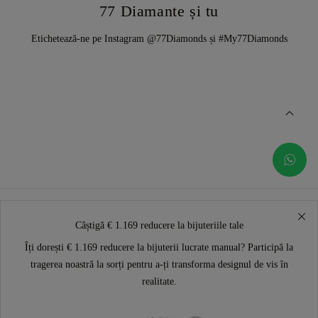
77 Diamante și tu
Etichetează-ne pe Instagram @77Diamonds și #My77Diamonds
Câștigă € 1.169 reducere la bijuteriile tale
Îți dorești € 1.169 reducere la bijuterii lucrate manual? Participă la
tragerea noastră la sorți pentru a-ți transforma designul de vis în
realitate.