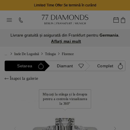
Limited Time Offer Se termină în curând
Livrare gratuită și asigurată din Frankfurt pentru
Germania
.
Aflați mai mult
...
Inele De Logodnă
Trilogia
Florence
Setarea
Diamant
Complet
Înapoi la galerie
Mișcați la stânga și la dreapta
pentru a controla vizualizarea
la 360°