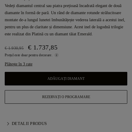
Vedeți diamantul central sau piatra prețioasă încadrată elegant de două
diamante în formă de pară. Un rând de diamante rotunde strălucitoare
montate de-a lungul lunetei îmbunătățește vederea laterală a acestui inel,
pentru un plus de claritate și dimensiune. Acest inel de logodnă trilogie
este realizat din Platină cu un diamant tăiat Emerald.
€ 1.737,85
€ 1.930,95
Prețul este doar pentru decorare.
Plătește în 3 rate
ADĂUGAȚI DIAMANT
REZERVAȚI O PROGRAMARE
DETALII PRODUS