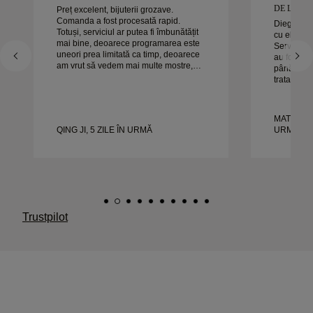
DE LUCRAT
Preț excelent, bijuterii grozave.
Comanda a fost procesată rapid.
Diego a fo
Totuși, serviciul ar putea fi îmbunătățit
cu el pent
mai bine, deoarece programarea este
Serviciul s
uneori prea limitată ca timp, deoarece
au fost ex
am vrut să vedem mai multe mostre,
până la sfâ
dar trebuie să facem o altă programare
tratat exac
pentru o zi. Per ansamblu, experiență
timp. Nu a
bună, bijuterii de calitate. Soția e
experienț
fericită.
căldură or
MATEUSZ 
frumoase ș
QING JI, 5 ZILE ÎN URMĂ
URMĂ
Trustpilot