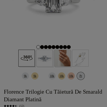
9k
9k
18k
18k
18k
Pt
Florence Trilogie Cu Tăietură De Smarald
Diamant Platină
(12)