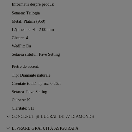
Informații despre produs:
Setarea: Trilogia
Metal:
Platină (950)
Lățimea benzii: 2.00 mm
Gheare: 4
WedFit: Da
Setarea stilului: Pave Setting
Pietre de accent:
Tip: Diamante naturale
Greutate totală: aprox. 0.26ct
Setarea: Pave Setting
Culoare: K
Claritate: SI1
CONCEPUT ȘI LUCRAT DE 77 DIAMONDS
Arta bijuteriilor, perfecționată piesă cu piesă de maeștrii 77
LIVRARE GRATUITĂ ASIGURATĂ