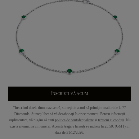
ÎNSCRIEȚI-VĂ ACUM
*Inscriind datele dumneavoastră, sunteți de acord să primiți e-mailuri de la 77
Diamonds. Sunteți liber să vă dezabonați în orice moment. Pentru informații
suplimentare, vă rugăm să citiți
politica de confidențialitate
și
termeni și condiții
. Nu
există alternativă în numerar. Această tragere la sorți se încheie la 23:59. (GMT) în
data de 31/12/2026.