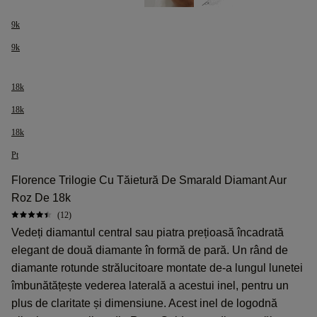
9k
9k
18k
18k
18k
Pt
Florence Trilogie Cu Tăietură De Smarald Diamant Aur
Roz De 18k
(12)
Vedeți diamantul central sau piatra prețioasă încadrată
elegant de două diamante în formă de pară. Un rând de
diamante rotunde strălucitoare montate de-a lungul lunetei
îmbunătățește vederea laterală a acestui inel, pentru un
plus de claritate și dimensiune. Acest inel de logodnă