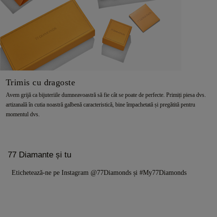
Trimis cu dragoste
Avem grijă ca bijuteriile dumneavoastră să fie cât se poate de perfecte. Primiți piesa dvs.
artizanală în cutia noastră galbenă caracteristică, bine împachetată și pregătită pentru
momentul dvs.
77 Diamante și tu
Etichetează-ne pe Instagram @77Diamonds și #My77Diamonds