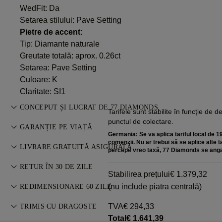
WedFit: Da
Setarea stilului: Pave Setting
Pietre de accent:
Tip: Diamante naturale
Greutate totală: aprox. 0.26ct
Setarea: Pave Setting
Culoare: K
Claritate: SI1
CONCEPUT ȘI LUCRAT DE 77 DIAMONDS
Tarifele sunt stabilite în funcție de 
punctul de colectare.
Arta bijuteriilor, perfecționată piesă cu piesă de maeștrii 77
GARANȚIE PE VIAȚĂ
Germania: Se va aplica tariful local de 19
Diamonds.
comenzii. Nu ar trebui să se aplice alte 
Orice achiziție de la 77 Diamonds include o garanție pe viață
LIVRARE GRATUITĂ ASIGURATĂ
percepe vreo taxă, 77 Diamonds se anga
pentru defecte de fabricație. Reparațiile necesare sunt
Toate taxele poștale sunt gratuite, indiferent unde locuiți. Vă
gratuite. Detalii în
RETUR ÎN 30 DE ZILE
Termeni și Condiții
.
Stabilirea prețului
€ 1.379,32
vom trimite articolul fără riscuri și complet asigurat prin
Dacă nu ești pe deplin mulțumit, poți returna sau schimba
(nu include piatra centrală)
serviciul de livrare specială FedEx sau DHL, direct la ușa
REDIMENSIONARE 60 ZILE
achiziția în termen de 30 de zile. Vezi
Termeni și Condiții
.
dumneavoastră. Asigurăm toate comenzile noastre pentru a
Pentru o potrivire perfectă, 77 Diamonds oferă
TVA
€ 294,33
TRIMIS CU DRAGOSTE
evita orice probleme cu livrarea. Pentru anumite articole de
redimensionare gratuită în termen de 60 de zile de la livrare.
Total
€ 1.641,39