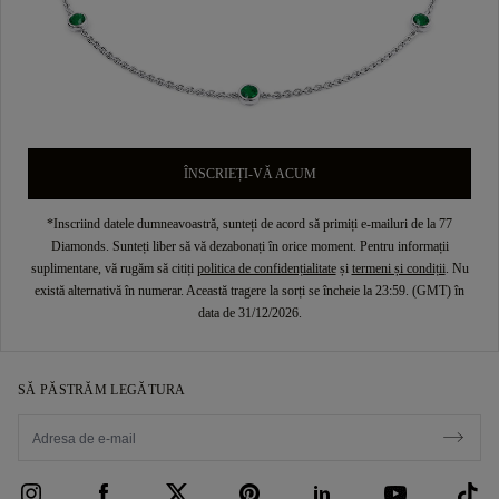
ÎNSCRIEȚI-VĂ ACUM
*Inscriind datele dumneavoastră, sunteți de acord să primiți e-mailuri de la 77
Diamonds. Sunteți liber să vă dezabonați în orice moment. Pentru informații
suplimentare, vă rugăm să citiți
politica de confidențialitate
și
termeni și condiții
. Nu
există alternativă în numerar. Această tragere la sorți se încheie la 23:59. (GMT) în
data de 31/12/2026.
SĂ PĂSTRĂM LEGĂTURA