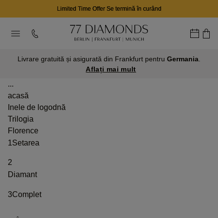
Limited Time Offer Se termină în curând
Livrare gratuită și asigurată din Frankfurt pentru
Germania
.
Aflați mai mult
...
acasă
Inele de logodnă
Trilogia
Florence
1
Setarea
2
Diamant
3
Complet