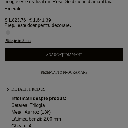
trilogie este realizat din Rose Gold cu un diamant tăiat
Emerald.
€ 1.823,76
€ 1.641,39
Prețul este doar pentru decorare.
Plătește în 3 rate
ADĂUGAȚI DIAMANT
REZERVAȚI O PROGRAMARE
DETALII PRODUS
Informații despre produs:
Setarea: Trilogia
Metal:
Aur roz (18k)
Lățimea benzii: 2.00 mm
Gheare: 4