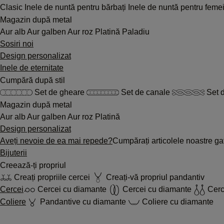
Clasic
Inele de nuntă pentru bărbați
Inele de nuntă pentru feme
Magazin după metal
Aur alb
Aur galben
Aur roz
Platină
Paladiu
Sosiri noi
Design personalizat
Inele de eternitate
Cumpără după stil
Set de gheare
Set de canale
Set d
Magazin după metal
Aur alb
Aur galben
Aur roz
Platină
Design personalizat
Aveți nevoie de ea mai repede?
Cumpărați articolele noastre gat
Bijuterii
Creează-ți propriul
Creați propriile cercei
Creați-vă propriul pandantiv
Cercei
Cercei cu diamante
Cercei cu diamante
Cerc
Coliere
Pandantive cu diamante
Coliere cu diamante