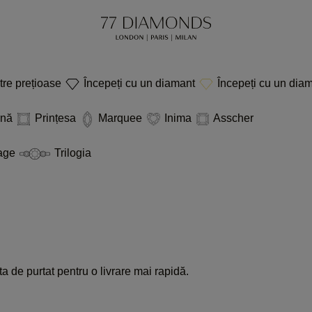
etre prețioase
Începeți cu un diamant
Începeți cu un diam
rnă
Prințesa
Marquee
Inima
Asscher
age
Trilogia
a de purtat pentru o livrare mai rapidă.