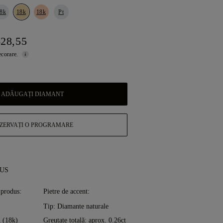
8k
18k
18k
Pt
628,55
ecorare.
ADĂUGAȚI DIAMANT
ZERVAȚI O PROGRAMARE
DUS
 produs:
Pietre de accent:
Tip: Diamante naturale
 (18k)
Greutate totală: aprox. 0.26ct