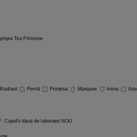
lympia
Tea
Primrose
Radiant
Pernă
Prințesa
Marquee
Inima
Ass
Cupid's Ideal de laborator
NOU
ante