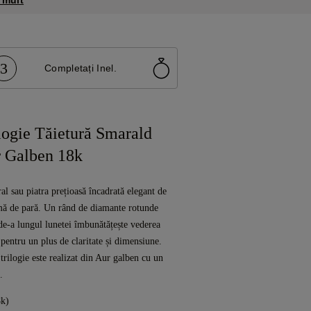
 mult
3
Completați Inel.
logie Tăietură Smarald
 Galben 18k
al sau piatra prețioasă încadrată elegant de
mă de pară. Un rând de diamante rotunde
de-a lungul lunetei îmbunătățește vederea
, pentru un plus de claritate și dimensiune.
trilogie este realizat din Aur galben cu un
.
8k)