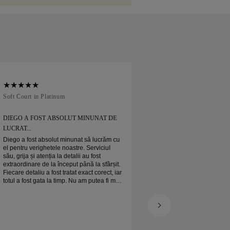
ile.
Soft Court in Platinum
Traditional Court in
DIEGO A FOST ABSOLUT MINUNAT DE
MI-AM COMANDAT
LUCRAT...
Mi-am comandat verighet
când era de așteptat
Diego a fost absolut minunat să lucrăm cu
Verigheta mea de pla
el pentru verighetele noastre. Serviciul
frumoasă și sunt foa
său, grija și atenția la detalii au fost
extraordinare de la început până la sfârșit.
Fiecare detaliu a fost tratat exact corect, iar
totul a fost gata la timp. Nu am putea fi mai
mulțumiți de experiență și îl recomandăm
cu căldură oricui caută verighete frumoase
și bine realizate.