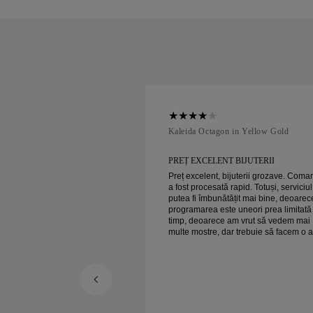
ellow Gold
Kaleida Octagon in Yellow Gold
 BIJUTERII
PREȚ EXCELENT BIJUTERII
ijuterii grozave. Comanda
Preț excelent, bijuterii grozave. Com
rapid. Totuși, serviciul ar
a fost procesată rapid. Totuși, serviciul
ățit mai bine, deoarece
putea fi îmbunătățit mai bine, deoarec
 uneori prea limitată ca
programarea este uneori prea limitată
am vrut să vedem mai
timp, deoarece am vrut să vedem mai
r trebuie să facem o altă
multe mostre, dar trebuie să facem o a
er ansamblu,
programare pentru o zi. Per ansamblu,
bijuterii de calitate. Soția
experiență bună, bijuterii de calitate. 
e fericită.