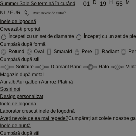
D
H
M
01
19
55
Summer Sale Se termină în curând
NL / EUR
Aveți nevoie de ajutor?
Inele de logodnă
Creează-ți propriul
Începeți cu un set de diamante
Începeți cu un set de pi
Cumpără după formă
Rotund
Oval
Smarald
Pere
Radiant
Pe
Cumpără după stil
Solitaire
Diamant Band
Halo
Vint
Magazin după metal
Aur alb
Aur galben
Aur roz
Platină
Sosiri noi
Design personalizat
Inele de logodnă
Laborator crescut inele de logodnă
Aveți nevoie de ea mai repede?
Cumpărați articolele noastre gat
Inele de nuntă
Cumpără după stil