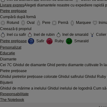
Livrare expres
Alegeți diamantele noastre cu expediere rapidă pe
Pietre prețioase
Cumpără după formă
Rotund
Oval
Pere
Pernă
Marquee
Inim
Creează-ți propriul
Inel cu safir
Inel de rubin
Inel de smarald
Colier 
Pietre prețioase
Safir
Ruby
Smarald
Personalizat
Educație
Diamante
Cei 7C
Ghidul de diamante
Ghid pentru diamante cultivate în l
Pietre prețioase
Ghidul pietrelor prețioase colorate
Ghidul safirului
Ghidul Ruby
Bijuterii
Ghidul de mărime a inelului
Ghidul inelului de logodnă
Cum să-ț
Responsabilitate
The Notebook