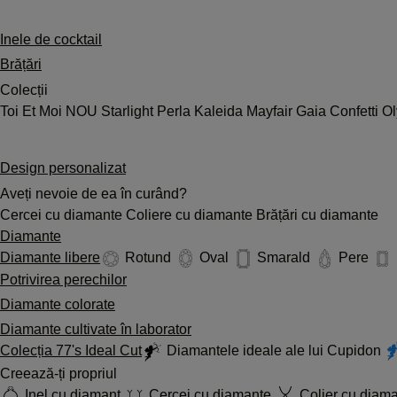
Inele de cocktail
Brățări
Colecții
Toi Et Moi
NOU
Starlight
Perla
Kaleida
Mayfair
Gaia
Confetti
O
Design personalizat
Aveți nevoie de ea în curând?
Cercei cu diamante
Coliere cu diamante
Brățări cu diamante
Diamante
Diamante libere
Rotund
Oval
Smarald
Pere
Potrivirea perechilor
Diamante colorate
Diamante cultivate în laborator
Colecția 77's Ideal Cut
Diamantele ideale ale lui Cupidon
Creează-ți propriul
Inel cu diamant
Cercei cu diamante
Colier cu diam