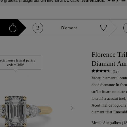
Aflați mai
re gratuită și asigurată din interiorul UE către
Netherlands
.
2
Diamant
Florence Tri
șcă mouse lateral pentru
Diamant Aur
vedere 360°
(12)
Vedeți diamantul centr
două diamante în for
strălucitoare montate 
laterală a acestui inel
Acest inel de logodnă 
diamant tăiat Emerald
Metal:
Aur galben (1