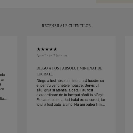
puțin de 30 de z
RECENZII ALE CLIENȚILOR
Aurelle in Platinum
DIEGO A FOST ABSOLUT MINUNAT DE
LUCRAT...
anda
 ar
Diego a fost absolut minunat să lucrăm cu
e
el pentru verighetele noastre. Serviciul
 ca
său, grija și atenția la detalii au fost
extraordinare de la început până la sfârșit.
ltă
Fiecare detaliu a fost tratat exact corect, iar
totul a fost gata la timp. Nu am putea fi mai
Soția
mulțumiți de experiență și îl recomandăm
cu căldură oricui caută verighete frumoase
și bine realizate.