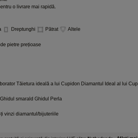
ntru o livrare mai rapidă.
a
Dreptunghi
Pătrat
Altele
de pietre prețioase
aborator
Tăietura ideală a lui Cupidon
Diamantul Ideal al lui Cup
Ghidul smarald
Ghidul Perla
i vinzi diamantul/bijuteriile