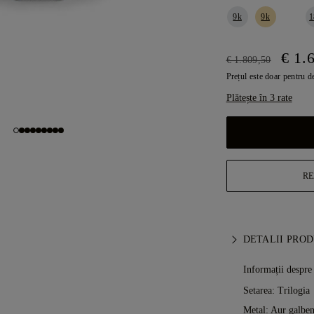
9k
9k
1
€ 1.
€ 1.809,50
Prețul este doar pentru d
Plătește în 3 rate
RE
DETALII PRO
Informații despre
Setarea: Trilogia
Metal:
Aur galben