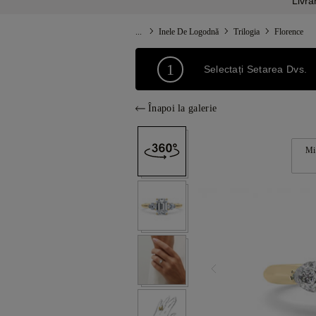
Livra
...
Inele De Logodnă
Trilogia
Florence
1
Selectați Setarea Dvs.
Înapoi la galerie
Mi