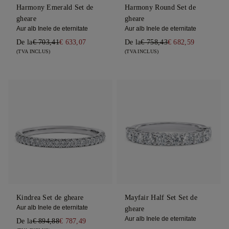
Harmony Emerald Set de
Harmony Round Set de
gheare
gheare
Aur alb Inele de eternitate
Aur alb Inele de eternitate
De la
€ 703,41
€ 633,07
De la
€ 758,43
€ 682,59
(TVA INCLUS)
(TVA INCLUS)
Kindrea Set de gheare
Mayfair Half Set Set de
Aur alb Inele de eternitate
gheare
Aur alb Inele de eternitate
De la
€ 894,88
€ 787,49