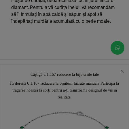
fi ușor de curățat, deoarece lasă loc în jurul fiecărui
diamant. Pentru a vă curăța inelul, vă recomandăm
să îl înmuiați în apă caldă și săpun și apoi să
îndepărtați murdăria acumulată cu o perie moale.
Câștigă € 1.167 reducere la bijuteriile tale
Îți dorești € 1.167 reducere la bijuterii lucrate manual? Participă la
tragerea noastră la sorți pentru a-ți transforma designul de vis în
realitate.