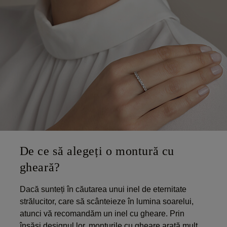
De ce să alegeți o montură cu
gheară?
Dacă sunteți în căutarea unui inel de eternitate
strălucitor, care să scânteieze în lumina soarelui,
atunci vă recomandăm un inel cu gheare. Prin
însăși designul lor, monturile cu gheare arată mult