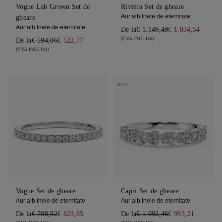
Vogue Lab Grown Set de
Riviera Set de gheare
Aur alb Inele de eternitate
gheare
Aur alb Inele de eternitate
De la
€ 1.149,49
€ 1.034,54
(TVA INCLUS)
De la
€ 594,06
€ 522,77
(TVA INCLUS)
NOU
Vogue Set de gheare
Capri Set de gheare
Aur alb Inele de eternitate
Aur alb Inele de eternitate
De la
€ 708,92
€ 623,85
De la
€ 1.092,46
€ 983,21