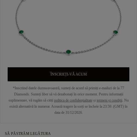
ÎNSCRIEȚI-VĂ ACUM
*Inscriind datele dumneavoastră, sunteți de acord să primiți e-mailuri de la 77
Diamonds. Sunteți liber să vă dezabonați în orice moment. Pentru informații
suplimentare, vă rugăm să citiți
politica de confidențialitate
și
termeni și condiții
. Nu
există alternativă în numerar. Această tragere la sorți se încheie la 23:59. (GMT) în
data de 31/12/2026.
SĂ PĂSTRĂM LEGĂTURA