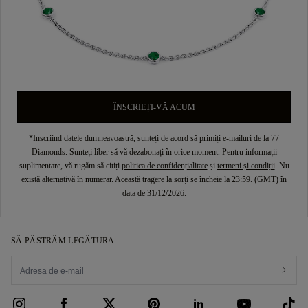
ÎNSCRIEȚI-VĂ ACUM
*Inscriind datele dumneavoastră, sunteți de acord să primiți e-mailuri de la 77
Diamonds. Sunteți liber să vă dezabonați în orice moment. Pentru informații
suplimentare, vă rugăm să citiți
politica de confidențialitate
și
termeni și condiții
. Nu
există alternativă în numerar. Această tragere la sorți se încheie la 23:59. (GMT) în
data de 31/12/2026.
SĂ PĂSTRĂM LEGĂTURA