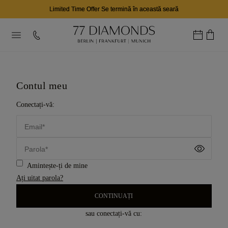
Limited Time Offer Se termină în această seară
Contul meu
Conectați-vă:
Email*
Parola*
Amintește-ți de mine
Ați uitat parola?
CONTINUAȚI
sau conectați-vă cu: