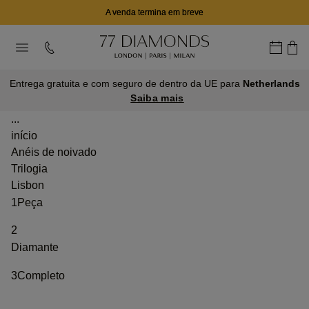
A venda termina em breve
Entrega gratuita e com seguro de dentro da UE para
Netherlands
Saiba mais
...
início
Anéis de noivado
Trilogia
Lisbon
1
Peça
2
Diamante
3
Completo