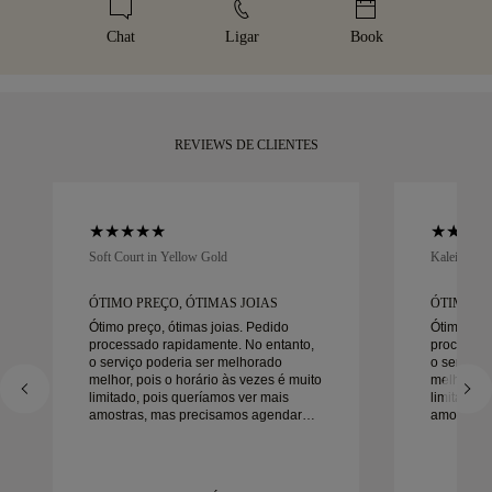
determinados artigos de valor elevado, utilizamos um serviço
Receba a sua peça artesanal na nossa icónica caixa
de transporte especializado, como a Malca-Amit ou a Brinks.
amarela, elegantemente embrulhada e pronta para o seu
Chat
Ligar
Book
Se não ficar totalmente satisfeito com a sua compra, pode
momento.
devolvê-la ou trocá-la num prazo inferior a 30 dias.
REVIEWS DE CLIENTES
Soft Court in Yellow Gold
Kaleida Oc
ÓTIMO PREÇO, ÓTIMAS JOIAS
ÓTIMO PR
Ótimo preço, ótimas joias. Pedido
Ótimo preç
processado rapidamente. No entanto,
processad
o serviço poderia ser melhorado
o serviço
melhor, pois o horário às vezes é muito
melhor, po
limitado, pois queríamos ver mais
limitado, 
amostras, mas precisamos agendar
amostras,
outro dia. No geral, boa experiência,
outro dia. No geral, boa experiência,
joias de boa qualidade. Minha esposa
joias de 
está feliz.
está feliz.