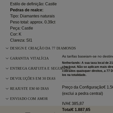
Estilo de definição: Castle
Pedras de realce:
Tipo: Diamantes naturais
Peso total: approx. 0.39ct
Peça: Castle
Cor: K
Clareza: SI1
DESIGN E CRIAÇÃO DA 77 DIAMONDS
As tarifas baseiam-se no destin
A arte da joalharia aperfeiçoada peça a peça pelos mestres
GARANTIA VITALÍCIA
da 77 Diamonds.
Netherlands: A sua taxa local de 2
Em qualquer compra na 77 Diamonds, recebe uma garantia
checkout. Não se aplicam mais dire
ENTREGA GRATUITA E SEGURADA
cobrados quaisquer direitos, a 7
vitalícia contra defeitos de fabrico. As reparações necessárias
los na totalidade.
Todos os portes de envio são gratuitos, independentemente
são gratuitas. Consulte os
DEVOLUÇÕES EM 30 DIAS
Termos e Condições
.
do seu local de residência. Enviaremos o seu artigo sem
Caso não esteja totalmente satisfeito, pode devolver ou
Preço da Configuração
€ 1.5
riscos e com seguro total através do serviço de entregas
REAJUSTE EM 60 DIAS
trocar a sua compra no prazo de 30 dias. Consulte os
Termos
(exclui a pedra central)
especiais FedEx ou DHL, diretamente para a sua porta.
Para garantir o ajuste perfeito, a 77 Diamonds oferece
e Condições
ENVIADO COM AMOR
.
Fazemos um seguro de todas as nossas encomendas para
reajuste gratuito até 60 dias após a entrega. Consulte a
IVA
€ 385,87
evitar quaisquer problemas com a entrega. Para
Cuidamos de cada detalhe para que a sua joia seja perfeita.
política de tamanhos
.
Total
€ 1.887,65