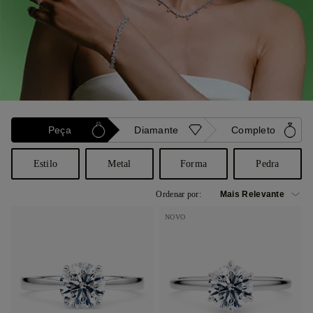
Peça
Diamante
Completo
Estilo
Metal
Forma
Pedra
Ordenar por:
NOVO