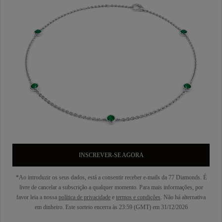
INSCREVER-SE AGORA
*Ao introduzir os seus dados, está a consentir receber e-mails da 77 Diamonds. É
livre de cancelar a subscrição a qualquer momento. Para mais informações, por
favor leia a nossa
política de privacidade
e
termos e condições
. Não há alternativa
em dinheiro. Este sorteio encerra às 23:59 (GMT) em 31/12/2026