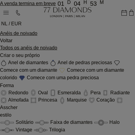
D
H
M
01
04
53
A venda termina em breve
NL / EUR
Anéis de noivado
Voltar
Todos os anéis de noivado
Criar o seu próprio
Anel de diamantes
Anel de pedras preciosas
Comece com um diamante
Comece com um diamante
colorido
Comece com uma pedra preciosa
Forma
Redondo
Oval
Esmeralda
Pera
Radiante
Almofada
Princesa
Marquise
Coração
Asscher
estilo
Solitário
Faixa de diamantes
Halo
Vintage
Trilogia