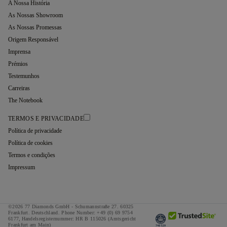
A Nossa História
As Nossas Showroom
As Nossas Promessas
Origem Responsável
Imprensa
Prémios
Testemunhos
Carreiras
The Notebook
TERMOS E PRIVACIDADE
Política de privacidade
Política de cookies
Termos e condições
Impressum
©2026 77 Diamonds GmbH -
Schumannstraße 27. 60325
Frankfurt. Deutschland.
Phone Number:
+49 (0) 69 9754
6177,
Handelsregisternummer: HR B 115026 (Amtsgericht
Frankfurt am Main)