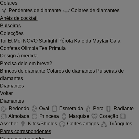
Colares
Pendentes de diamante
Colares de diamantes
Anéis de cocktail
Pulseiras
Colecções
Toi Et Moi
NOVO
Starlight
Pérola
Kaleida
Mayfair
Gaia
Confetes
Olímpia
Tea
Prímula
Design à medida
Precisa dele em breve?
Brincos de diamante
Colares de diamantes
Pulseiras de
diamantes
Diamantes
Voltar
Diamantes
Redondo
Oval
Esmeralda
Pera
Radiante
Almofada
Princesa
Marquise
Coração
Asscher
Kites/Shields
Cortes antigos
Triângulos
Pares correspondentes
Diamantes coloridos