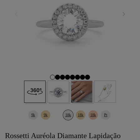
9k
9k
18k
18k
18k
Pt
Rossetti Auréola Diamante Lapidação