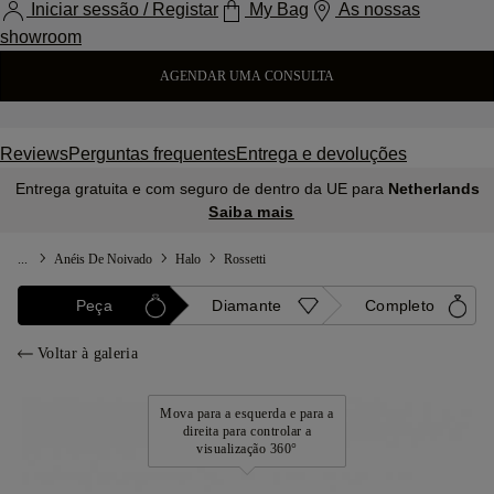
Iniciar sessão / Registar
My Bag
As nossas
showroom
AGENDAR UMA CONSULTA
Reviews
Perguntas frequentes
Entrega e devoluções
Entrega gratuita e com seguro de dentro da UE para
Netherlands
Saiba mais
...
Anéis De Noivado
Halo
Rossetti
Peça
Diamante
Completo
Voltar à galeria
Mova para a esquerda e para a
direita para controlar a
visualização 360°