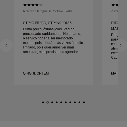
Kaleida Octagon in Yellow Gold
Aurelle in
ÓTIMO PREÇO, ÓTIMAS JOIAS
DIEGO F
MARAVIL
Ótimo preço, ótimas joias. Pedido
processado rapidamente. No entanto,
Diego foi
o serviço poderia ser melhorado
para trab
melhor, pois o horário às vezes é muito
casamento
limitado, pois queríamos ver mais
atenção a
amostras, mas precisamos agendar
extraordin
outro dia. No geral, boa experiência,
Cada deta
joias de boa qualidade. Minha esposa
da maneira
está feliz.
no prazo.
felizes co
QING JI, ONTEM
MATEUSZ 
recomend
procura a
bonitas e