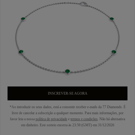
INSCREVER-SE AGORA
*Ao introduzir os seus dados, está a consentir receber e-mails da 77 Diamonds. É
livre de cancelar a subscrição a qualquer momento. Para mais informações, por
favor leia a nossa
política de privacidade
e
termos e condições
. Não há alternativa
em dinheiro. Este sorteio encerra às 23:59 (GMT) em 31/12/2026