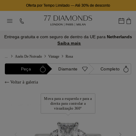
Oferta por Tempo Limitado
—
Até 30% de desconto
Entrega gratuita e com seguro de dentro da UE para
Netherlands
Saiba mais
...
Anéis De Noivado
Vintage
Rosa
Peça
Diamante
Completo
Voltar à galeria
Mova para a esquerda e para a
direita para controlar a
visualização 360°