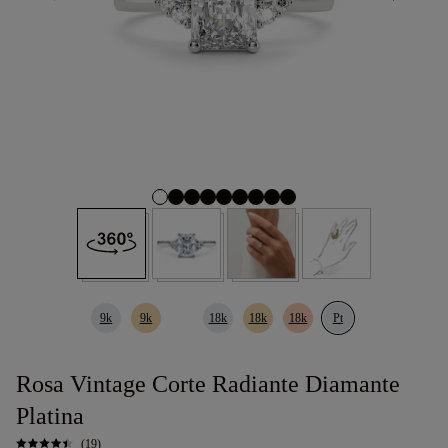
9k
9k
18k
18k
18k
Pt
Rosa Vintage Corte Radiante Diamante
Platina
(19)