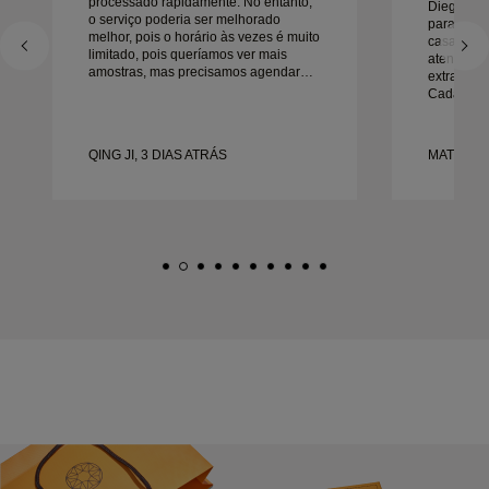
processado rapidamente. No entanto,
Diego foi
o serviço poderia ser melhorado
para trab
melhor, pois o horário às vezes é muito
casamento
limitado, pois queríamos ver mais
atenção a
amostras, mas precisamos agendar
extraordin
outro dia. No geral, boa experiência,
Cada deta
joias de boa qualidade. Minha esposa
da maneira
está feliz.
no prazo.
felizes co
QING JI, 3 DIAS ATRÁS
MATEUSZ 
recomend
procura a
bonitas e