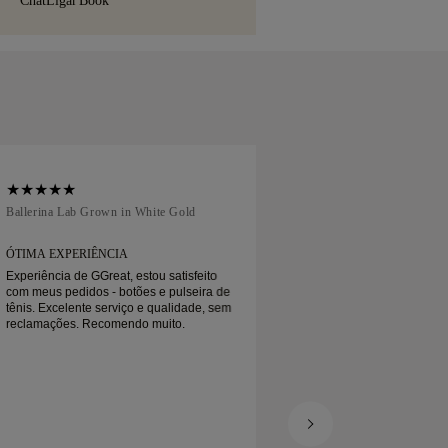
Chat
Ligar
Book
sporte especializado, como a Malca-Amit
ento.
não ficar totalmente satisfeito com a sua
volvê-la ou trocá-la num prazo inferior
Ballerina Lab Grown in White Gold
Traditional Court in
ÓTIMA EXPERIÊNCIA
TUDO ESTAVA ÓTI
Experiência de GGreat, estou satisfeito
Estava tudo ótimo! D
com meus pedidos - botões e pulseira de
serviço expresso e t
tênis. Excelente serviço e qualidade, sem
conselho do Besir e
reclamações. Recomendo muito.
recomendar 100% e 
comprar algo de no