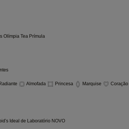
es
Olímpia
Tea
Prímula
ntes
Radiante
Almofada
Princesa
Marquise
Coraçã
id's Ideal de Laboratório
NOVO