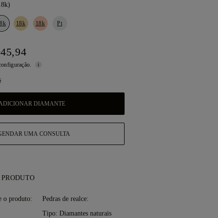
18k)
8k
18k
18k
Pt
045,94
 configuração.
s
ADICIONAR DIAMANTE
GENDAR UMA CONSULTA
 PRODUTO
 o produto:
Pedras de realce:
Tipo: Diamantes naturais