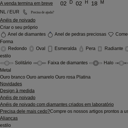
D
H
M
02
02
18
A venda termina em breve
NL / EUR
Precisa de ajuda?
Anéis de noivado
Criar o seu próprio
Anel de diamantes
Anel de pedras preciosas
Comec
Forma
Redondo
Oval
Esmeralda
Pera
Radiante
estilo
Solitário
Faixa de diamantes
Halo
Metal
Ouro branco
Ouro amarelo
Ouro rosa
Platina
Novidades
Design à medida
Anéis de noivado
Anéis de noivado com diamantes criados em laboratório
Precisa dele mais cedo?
Compre os nossos artigos prontos a u
Alianças
estilo