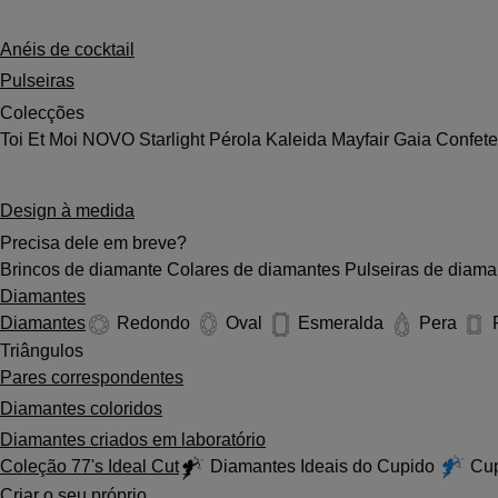
Anéis de cocktail
Pulseiras
Colecções
Toi Et Moi
NOVO
Starlight
Pérola
Kaleida
Mayfair
Gaia
Confet
Design à medida
Precisa dele em breve?
Brincos de diamante
Colares de diamantes
Pulseiras de diama
Diamantes
Diamantes
Redondo
Oval
Esmeralda
Pera
Triângulos
Pares correspondentes
Diamantes coloridos
Diamantes criados em laboratório
Coleção 77's Ideal Cut
Diamantes Ideais do Cupido
Cup
Criar o seu próprio