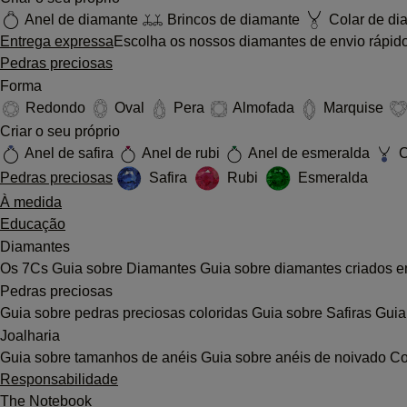
Anel de diamante
Brincos de diamante
Colar de di
Entrega expressa
Escolha os nossos diamantes de envio rápido
Pedras preciosas
Forma
Redondo
Oval
Pera
Almofada
Marquise
Criar o seu próprio
Anel de safira
Anel de rubi
Anel de esmeralda
C
Pedras preciosas
Safira
Rubi
Esmeralda
À medida
Educação
Diamantes
Os 7Cs
Guia sobre Diamantes
Guia sobre diamantes criados e
Pedras preciosas
Guia sobre pedras preciosas coloridas
Guia sobre Safiras
Guia
Joalharia
Guia sobre tamanhos de anéis
Guia sobre anéis de noivado
Co
Responsabilidade
The Notebook