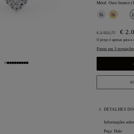
Metal:
Ouro branco (
9k
9k
1
€ 2.
€ 2.922,77
O preço é apenas para a
Pague em 3 prestaçõe
A
DETALHES DO
Informações sobre
Peça: Halo