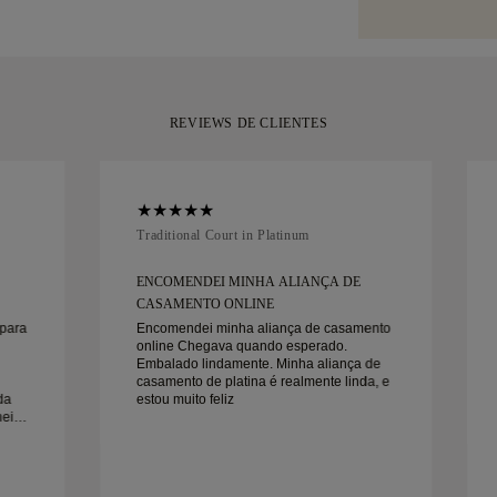
serviço de tran
para o seu mom
ou a Brinks. Se 
compra, pode de
a 30 dias.
REVIEWS DE CLIENTES
Traditional Court in Platinum
ENCOMENDEI MINHA ALIANÇA DE
CASAMENTO ONLINE
 para
Encomendei minha aliança de casamento
online Chegava quando esperado.
Embalado lindamente. Minha aliança de
casamento de platina é realmente linda, e
da
estou muito feliz
neira
ão