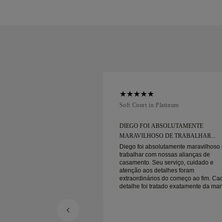
num
Soft Court in Platinum
SOLUTAMENTE
DIEGO FOI ABSOLUTAMENTE
DE TRABALHAR...
MARAVILHOSO DE TRABALHAR...
utamente maravilhoso para
Diego foi absolutamente maravilhoso
ossas alianças de
trabalhar com nossas alianças de
serviço, cuidado e
casamento. Seu serviço, cuidado e
alhes foram
atenção aos detalhes foram
 do começo ao fim. Cada
extraordinários do começo ao fim. Ca
tado exatamente da maneira
detalhe foi tratado exatamente da ma
cou pronto no prazo. Não
certa, e tudo ficou pronto no prazo. N
r mais felizes com a
poderíamos estar mais felizes com a
o recomendamos muito
experiência e o recomendamos muito
ra alianças de
para quem procura alianças de