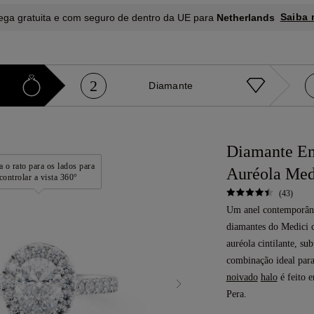
Saiba 
ega gratuita e com seguro de dentro da UE para
Netherlands
2
Diamante
Diamante E
 o rato para os lados para
Auréola Med
controlar a vista 360°
(43)
Um anel contemporâne
diamantes do Medici c
auréola cintilante, su
combinação ideal para
noivado
halo
é feito 
Pera.