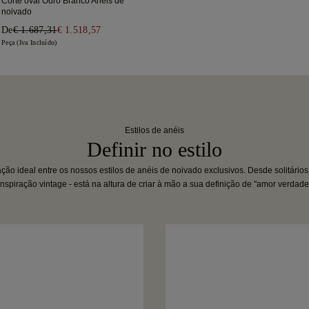
Corte oval Ouro Branco Anéis de
noivado
De
€ 1.687,31
€ 1.518,57
Peça (Iva Incluído)
Estilos de anéis
Definir no estilo
ão ideal entre os nossos estilos de anéis de noivado exclusivos. Desde solitários
inspiração vintage - está na altura de criar à mão a sua definição de "amor verdadei