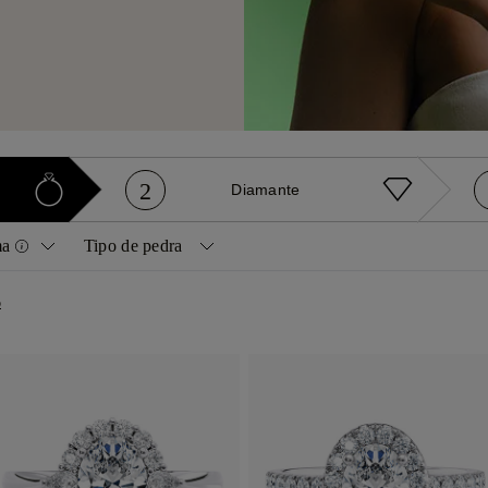
2
Diamante
ma
Tipo de pedra
Diamantes
Pedras preciosas
o
edondo
Princesa
Natural
Safira
lmofada
Oval
Amarelo natural
Rubi
era
Esmeralda
Criado em Laboratório
Esmeralda
oração
Radiante
sscher
Marquise