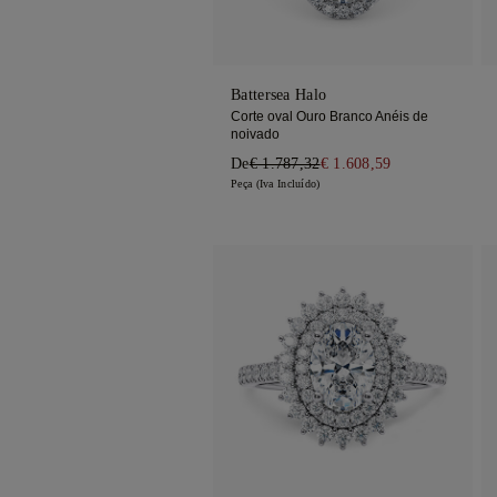
Battersea Halo
Corte oval Ouro Branco Anéis de
noivado
De
€ 1.787,32
€ 1.608,59
Peça (Iva Incluído)