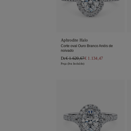
Trilogia
Aphrodite Halo
Corte oval Ouro Branco Anéis de
noivado
De
€ 1.620,67
€ 1.134,47
Peça (Iva Incluído)