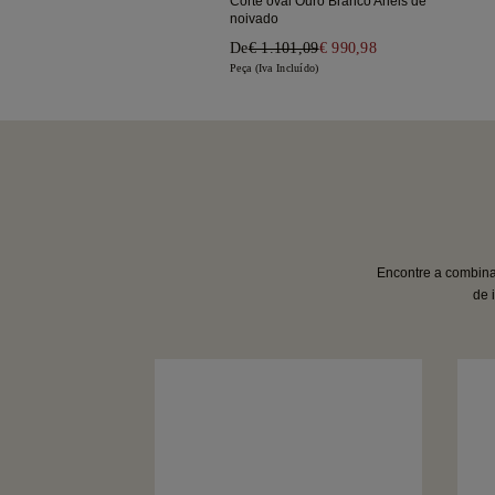
Corte oval Ouro Branco Anéis de
noivado
De
€ 1.101,09
€ 990,98
Peça (Iva Incluído)
Encontre a combinaç
de 