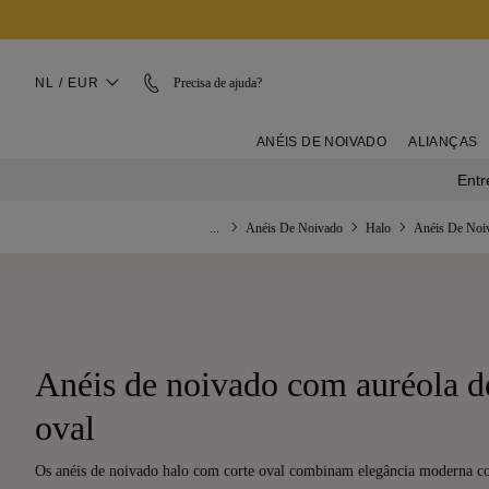
NL / EUR
Precisa de ajuda?
ANÉIS DE NOIVADO
ALIANÇAS
Entr
...
Anéis De Noivado
Halo
Anéis De Noi
Anéis de noivado com auréola d
oval
Os anéis de noivado halo com corte oval combinam elegância moderna 