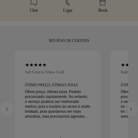
determinados artigos de valor elevado, utilizamos um serviço
Receba a sua peça artesanal na nossa icónica caixa
de transporte especializado, como a Malca-Amit ou a Brinks.
amarela, elegantemente embrulhada e pronta para o seu
Chat
Ligar
Book
Se não ficar totalmente satisfeito com a sua compra, pode
momento.
devolvê-la ou trocá-la num prazo inferior a 30 dias.
REVIEWS DE CLIENTES
Soft Court in Yellow Gold
Kaleida Oc
ÓTIMO PREÇO, ÓTIMAS JOIAS
ÓTIMO PR
Ótimo preço, ótimas joias. Pedido
Ótimo preç
processado rapidamente. No entanto,
processad
o serviço poderia ser melhorado
o serviço
melhor, pois o horário às vezes é muito
melhor, po
limitado, pois queríamos ver mais
limitado, 
amostras, mas precisamos agendar
amostras,
outro dia. No geral, boa experiência,
outro dia. No geral, boa experiência,
joias de boa qualidade. Minha esposa
joias de 
está feliz.
está feliz.