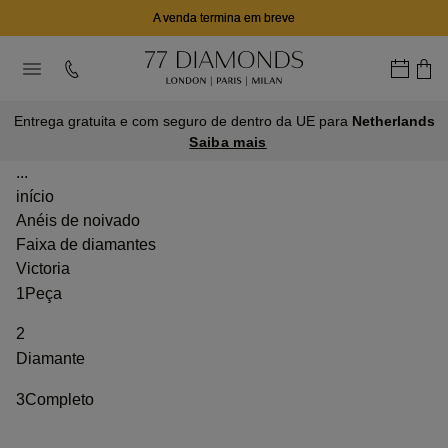
A venda termina em breve
Entrega gratuita e com seguro de dentro da UE para
Netherlands
Saiba mais
...
início
Anéis de noivado
Faixa de diamantes
Victoria
1
Peça
2
Diamante
3
Completo