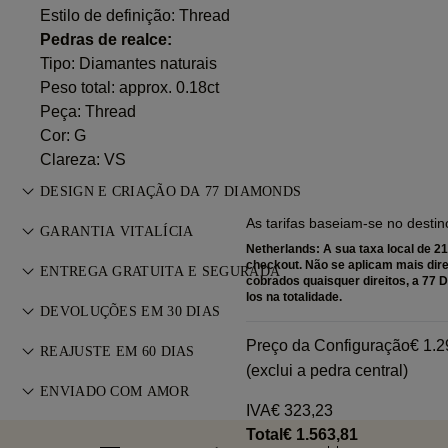
Estilo de definição: Thread
Pedras de realce:
Tipo: Diamantes naturais
Peso total: approx. 0.18ct
Peça: Thread
Cor: G
Clareza: VS
DESIGN E CRIAÇÃO DA 77 DIAMONDS
As tarifas baseiam-se no destin
A arte da joalharia aperfeiçoada peça a peça pelos mestres
GARANTIA VITALÍCIA
da 77 Diamonds.
Netherlands: A sua taxa local de 2
Em qualquer compra na 77 Diamonds, recebe uma garantia
checkout. Não se aplicam mais dire
ENTREGA GRATUITA E SEGURADA
cobrados quaisquer direitos, a 7
vitalícia contra defeitos de fabrico. As reparações necessárias
los na totalidade.
Todos os portes de envio são gratuitos, independentemente
são gratuitas. Consulte os
DEVOLUÇÕES EM 30 DIAS
Termos e Condições
.
do seu local de residência. Enviaremos o seu artigo sem
Caso não esteja totalmente satisfeito, pode devolver ou
Preço da Configuração
€ 1.2
riscos e com seguro total através do serviço de entregas
REAJUSTE EM 60 DIAS
trocar a sua compra no prazo de 30 dias. Consulte os
Termos
(exclui a pedra central)
especiais FedEx ou DHL, diretamente para a sua porta.
Para garantir o ajuste perfeito, a 77 Diamonds oferece
e Condições
ENVIADO COM AMOR
.
Fazemos um seguro de todas as nossas encomendas para
reajuste gratuito até 60 dias após a entrega. Consulte a
IVA
€ 323,23
evitar quaisquer problemas com a entrega. Para
Cuidamos de cada detalhe para que a sua joia seja perfeita.
política de tamanhos
.
Total
€ 1.563,81