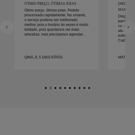
ÓTIMO PREÇO, ÓTIMAS JOIAS
DIEGO F
MARAVIL
Ótimo preço, ótimas joias. Pedido
processado rapidamente. No entanto,
Diego foi
o serviço poderia ser melhorado
para trab
melhor, pois o horário às vezes é muito
casamento
limitado, pois queríamos ver mais
atenção a
amostras, mas precisamos agendar
extraordin
outro dia. No geral, boa experiência,
Cada deta
joias de boa qualidade. Minha esposa
da maneira
está feliz.
no prazo.
felizes co
QING JI, 5 DIAS ATRÁS
MATEUSZ 
recomend
procura a
bonitas e