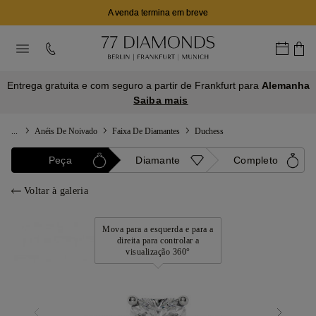
A venda termina em breve
Entrega gratuita e com seguro a partir de Frankfurt para
Alemanha
Saiba mais
...
Anéis De Noivado
Faixa De Diamantes
Duchess
Peça
Diamante
Completo
Voltar à galeria
Mova para a esquerda e para a
direita para controlar a
visualização 360°