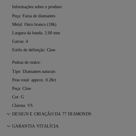
Informações sobre o produto:
Peça: Faixa de diamantes
Metal:
Ouro branco (18k)
Largura da banda: 2.00 mm
Garras: 4
Estilo de definição: Claw
Pedras de realce:
Tipo: Diamantes naturais
Peso total: approx. 0.28ct
Peça: Claw
Cor: G
Clareza: VS
DESIGN E CRIAÇÃO DA 77 DIAMONDS
A arte da joalharia aperfeiçoada peça a peça pelos mestres
GARANTIA VITALÍCIA
da 77 Diamonds.