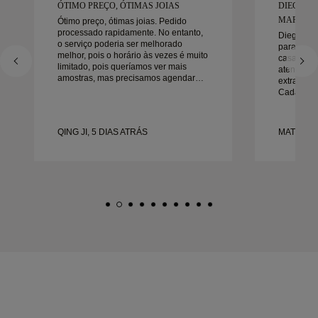
ÓTIMO PREÇO, ÓTIMAS JOIAS
DIEGO F
MARAVIL
Ótimo preço, ótimas joias. Pedido
processado rapidamente. No entanto,
Diego foi
o serviço poderia ser melhorado
para trab
melhor, pois o horário às vezes é muito
casamento
limitado, pois queríamos ver mais
atenção a
amostras, mas precisamos agendar
extraordin
outro dia. No geral, boa experiência,
Cada deta
joias de boa qualidade. Minha esposa
da maneira
está feliz.
no prazo.
felizes co
QING JI, 5 DIAS ATRÁS
MATEUSZ 
recomend
procura a
bonitas e