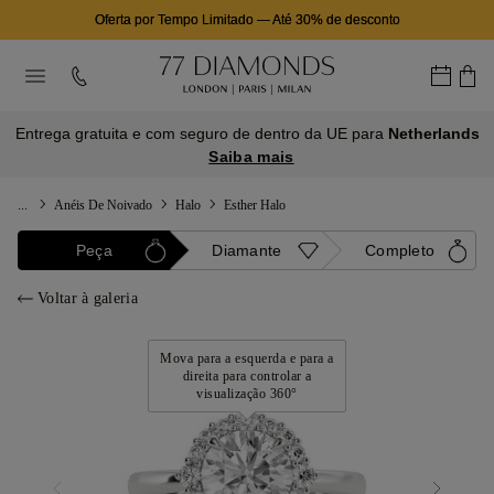
Oferta por Tempo Limitado
—
Até 30% de desconto
Entrega gratuita e com seguro de dentro da UE para
Netherlands
Saiba mais
...
Anéis De Noivado
Halo
Esther Halo
Peça
Diamante
Completo
Voltar à galeria
Mova para a esquerda e para a
direita para controlar a
visualização 360°