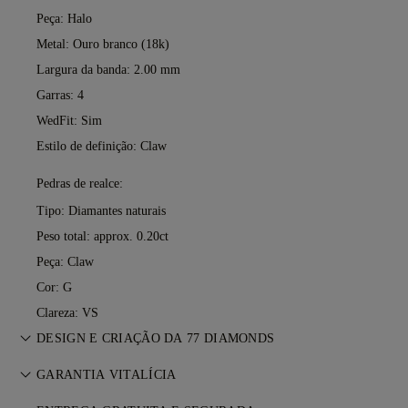
Peça: Halo
Metal:
Ouro branco (18k)
Largura da banda: 2.00 mm
Garras: 4
WedFit: Sim
Estilo de definição: Claw
Pedras de realce:
Tipo: Diamantes naturais
Peso total: approx. 0.20ct
Peça: Claw
Cor: G
Clareza: VS
DESIGN E CRIAÇÃO DA 77 DIAMONDS
A arte da joalharia aperfeiçoada peça a peça pelos mestres
GARANTIA VITALÍCIA
da 77 Diamonds.
Em qualquer compra na 77 Diamonds, recebe uma garantia