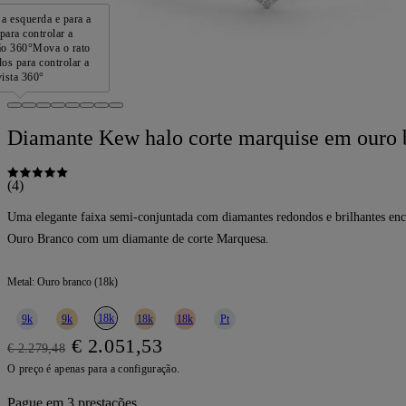
a esquerda e para a
 para controlar a
ão 360°
Mova o rato
dos para controlar a
vista 360°
Diamante Kew halo corte marquise em ouro 
(4)
Uma elegante faixa semi-conjuntada com diamantes redondos e brilhantes enc
Ouro Branco com um diamante de corte Marquesa.
Metal:
Ouro branco (18k)
18k
9k
9k
18k
18k
Pt
€ 2.051,53
€ 2.279,48
O preço é apenas para a configuração.
Pague em 3 prestações