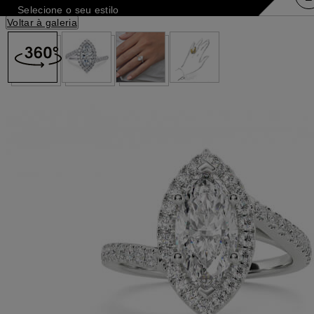
Selecione o seu estilo
Voltar à galeria