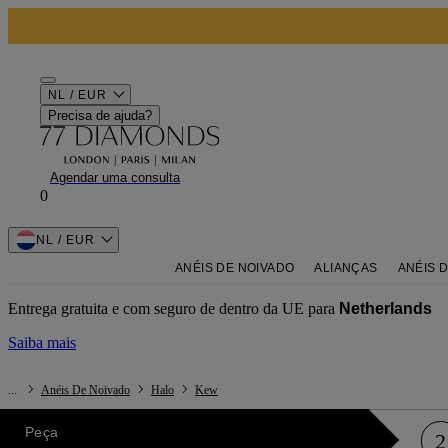
NL / EUR
Precisa de ajuda?
Agendar uma consulta
0
NL / EUR
ANÉIS DE NOIVADO
ALIANÇAS
ANÉIS 
Entrega gratuita e com seguro de dentro da UE para
Netherlands
Saiba mais
...
Anéis De Noivado
Halo
Kew
Peça
2