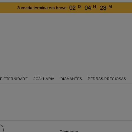
D
H
M
02
04
28
A venda termina em breve
DE ETERNIDADE
JOALHARIA
DIAMANTES
PEDRAS PRECIOSAS
Diamante