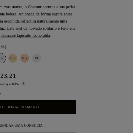
curvas suaves, o Contour acentua a sua pedra
 sua beleza. Aninhada de forma segura entre
oia escolhida reflectirá naturalmente uma
luz. Este
anel de noivado
solitário
é feito em
m
diamante lapidado Esmeralda
.
18k)
8k
18k
18k
Pt
323,21
 configuração.
s
ADICIONAR DIAMANTE
GENDAR UMA CONSULTA