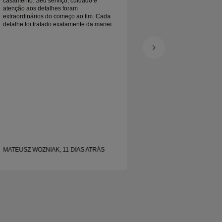
casamento. Seu serviço, cuidado e
Embalado lindament
atenção aos detalhes foram
casamento de platin
extraordinários do começo ao fim. Cada
estou muito feliz
detalhe foi tratado exatamente da maneira
certa, e tudo ficou pronto no prazo. Não
poderíamos estar mais felizes com a
experiência e o recomendamos muito
para quem procura alianças de
casamento bonitas e bem elaboradas.
MATEUSZ WOZNIAK, 11 DIAS ATRÁS
SHELLEY, 20 DIAS