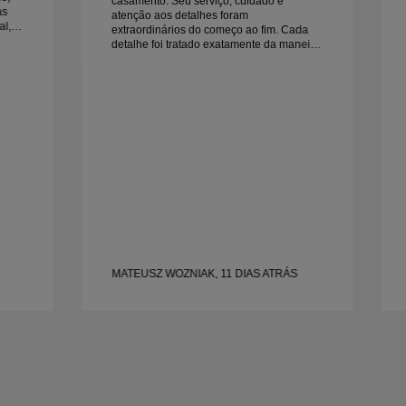
casamento. Seu serviço, cuidado e
as
atenção aos detalhes foram
extraordinários do começo ao fim. Cada
de.
detalhe foi tratado exatamente da maneira
certa, e tudo ficou pronto no prazo. Não
poderíamos estar mais felizes com a
experiência e o recomendamos muito
para quem procura alianças de
casamento bonitas e bem elaboradas.
MATEUSZ WOZNIAK, 11 DIAS ATRÁS