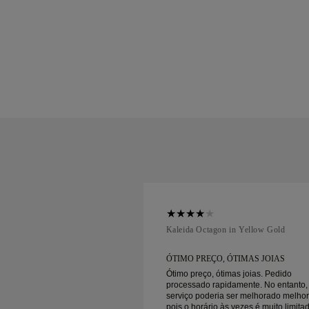
ellow Gold
Kaleida Octagon in Yellow Gold
ÓTIMAS JOIAS
ÓTIMO PREÇO, ÓTIMAS JOIAS
mas joias. Pedido
Ótimo preço, ótimas joias. Pedido
damente. No entanto, o
processado rapidamente. No entanto,
 ser melhorado melhor,
serviço poderia ser melhorado melhor
s vezes é muito limitado,
pois o horário às vezes é muito limita