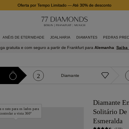
Oferta por Tempo Limitado
—
Até 30% de desconto
ANÉIS DE ETERNIDADE
JOALHARIA
DIAMANTES
PEDRAS PREC
Saiba
ga gratuita e com seguro a partir de Frankfurt para
Alemanha
2
Diamante
Diamante E
 o rato para os lados para
Solitário De
controlar a vista 360°
Esmeralda