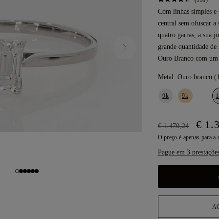
(118)
Com linhas simples e 
central sem ofuscar a
quatro garras, a sua j
grande quantidade de 
Ouro Branco com u
Metal:
Ouro branco (
9k
9k
1
€ 1.
€ 1.470,24
O preço é apenas para a
Pague em 3 prestaçõe
A