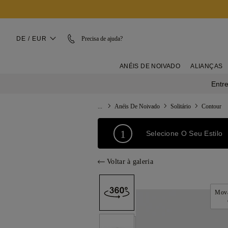
DE / EUR
Precisa de ajuda?
ANÉIS DE NOIVADO
ALIANÇAS
Entre
...
Anéis De Noivado
Solitário
Contour
1
Selecione O Seu Estilo
Voltar à galeria
Mova