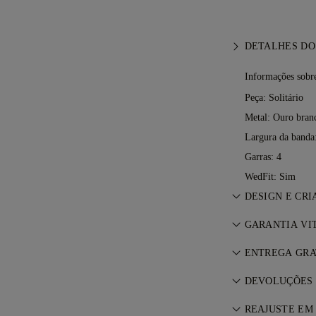
DETALHES DO
Informações sobre
Peça: Solitário
Metal:
Ouro bran
Largura da banda
Garras: 4
WedFit: Sim
DESIGN E CRI
A arte da joalh
GARANTIA VI
mestres da 77 
Em qualquer co
ENTREGA GRA
garantia vitalíci
Todos os portes
reparações nece
DEVOLUÇÕES 
independentemen
Termos e Condi
Caso não esteja
Enviaremos o se
REAJUSTE EM 